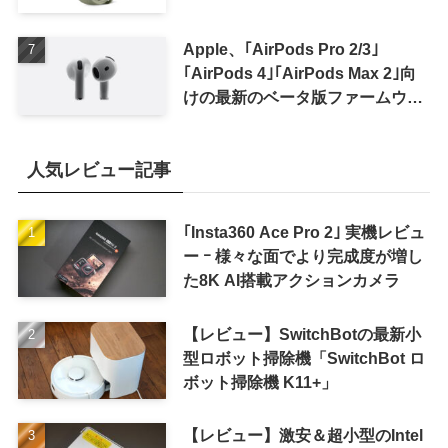
Apple、｢AirPods Pro 2/3｣
｢AirPods 4｣｢AirPods Max 2｣向
けの最新のベータ版ファームウェ
ア｢9A5336b｣を提供開始
人気レビュー記事
｢Insta360 Ace Pro 2｣ 実機レビュ
ー ｰ 様々な面でより完成度が増し
た8K AI搭載アクションカメラ
【レビュー】SwitchBotの最新小
型ロボット掃除機「SwitchBot ロ
ボット掃除機 K11+」
【レビュー】激安＆超小型のIntel