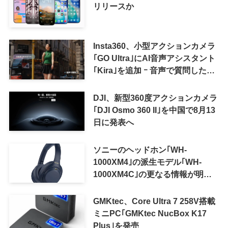
リリースか
Insta360、小型アクションカメラ
｢GO Ultra｣にAI音声アシスタント
｢Kira｣を追加 ｰ 音声で質問した
り、リアルタイム翻訳などが利用
可能に
DJI、新型360度アクションカメラ
｢DJI Osmo 360 II｣を中国で8月13
日に発表へ
ソニーのヘッドホン｢WH-
1000XM4｣の派生モデル｢WH-
1000XM4C｣の更なる情報が明ら
かに
GMKtec、Core Ultra 7 258V搭載
ミニPC｢GMKtec NucBox K17
Plus｣を発売