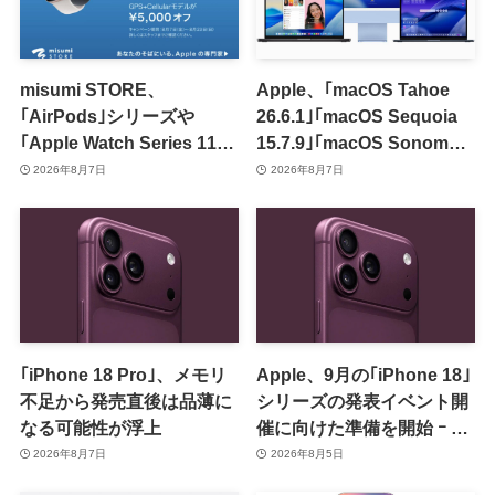
misumi STORE、
Apple、｢macOS Tahoe
｢AirPods｣シリーズや
26.6.1｣｢macOS Sequoia
｢Apple Watch Series 11｣
15.7.9｣｢macOS Sonoma
のセールを開催中
14.8.9｣をリリース ｰ 画面共
2026年8月7日
2026年8月7日
有の脆弱性を修正
｢iPhone 18 Pro｣、メモリ
Apple、9月の｢iPhone 18｣
不足から発売直後は品薄に
シリーズの発表イベント開
なる可能性が浮上
催に向けた準備を開始 ｰ 9
月8日か9月9日に開催見込
2026年8月7日
2026年8月5日
み