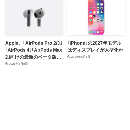
Apple、｢AirPods Pro 2/3｣
｢iPhone｣の2027年モデル
｢AirPods 4｣｢AirPods Max
はディスプレイが大型化か
2｣向けの最新のベータ版フ
2026年8月5日
ァームウェア｢9A5336b｣を
2026年8月5日
提供開始