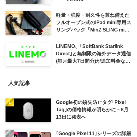
軽量・強度・耐久性を兼ね備えた
フルオープン式のiPad mini専用ス
リングバッグ「MinZ SLING mini
for iPad mini」発売
LINEMO、｢SoftBank Starlink
Direct｣と無制限の海外データ通信
(毎月最大7日間分)が追加料金なし
で利用可能に
人気記事
Google初の紛失防止タグ｢Pixel
Tag｣の価格情報が明らかに ｰ 8月
13日に発表へ
｢Google Pixel 11｣シリーズの詳細