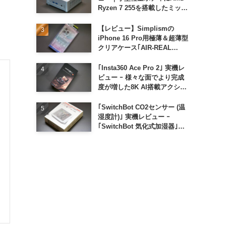
Ryzen 7 255を搭載したミッド
レンジモデル
【レビュー】Simplismの
iPhone 16 Pro用極薄＆超薄型
クリアケース｢AIR-REAL
INVISIBLE｣
｢Insta360 Ace Pro 2｣ 実機レ
ビュー ｰ 様々な面でより完成
度が増した8K AI搭載アクショ
ンカメラ
｢SwitchBot CO2センサー (温
湿度計)｣ 実機レビュー ｰ
｢SwitchBot 気化式加湿器｣と
の連携でオートメーション化が
便利