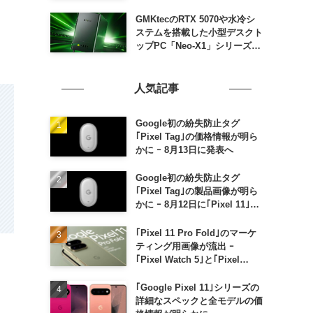
GMKtecのRTX 5070や水冷シ
ステムを搭載した小型デスクト
ップPC「Neo-X1」シリーズ、
日本でも9月中旬に発売へ
人気記事
Google初の紛失防止タグ
｢Pixel Tag｣の価格情報が明ら
かに ｰ 8月13日に発表へ
Google初の紛失防止タグ
｢Pixel Tag｣の製品画像が明ら
かに ｰ 8月12日に｢Pixel 11｣な
どと一緒に発表か
｢Pixel 11 Pro Fold｣のマーケ
ティング用画像が流出 ｰ
｢Pixel Watch 5｣と｢Pixel
Buds Pro 2｣の新カラーの画像
も
｢Google Pixel 11｣シリーズの
詳細なスペックと全モデルの価