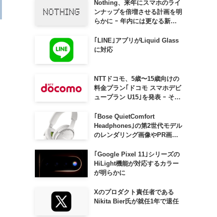
Nothing、来年にスマホのライ
ンナップを倍増させる計画を明
らかに ｰ 年内には更なる新製
品も投入へ
｢LINE｣アプリがLiquid Glass
を
に対応
NTTドコモ、5歳〜15歳向けの
料金プラン｢ドコモ スマホデビ
ュープラン U15｣を発表 ｰ その
家族がおトクになる｢ドコモ 親
子割｣も
｢Bose QuietComfort
Headphones｣の第2世代モデル
のレンダリング画像やPR画像
が流出 ｰ まもなく発表か
｢Google Pixel 11｣シリーズの
HiLight機能が対応するカラー
が明らかに
Xのプロダクト責任者である
Nikita Bier氏が就任1年で退任