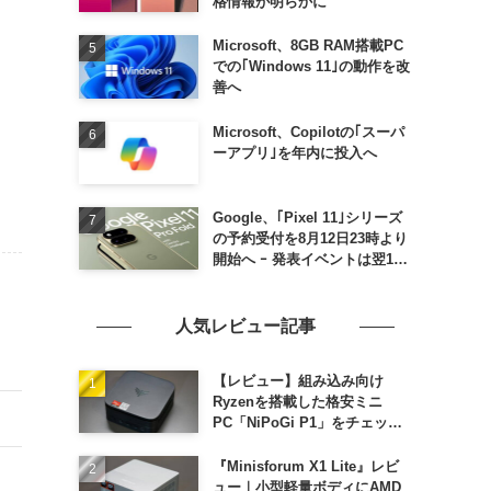
格情報が明らかに
Microsoft、8GB RAM搭載PC
での｢Windows 11｣の動作を改
善へ
Microsoft、Copilotの｢スーパ
ーアプリ｣を年内に投入へ
Google、｢Pixel 11｣シリーズ
の予約受付を8月12日23時より
開始へ ｰ 発表イベントは翌13
日午前7時〜
人気レビュー記事
【レビュー】組み込み向け
Ryzenを搭載した格安ミニ
PC「NiPoGi P1」をチェック
ｰ 1年前の同価格帯モデルより
高性能
『Minisforum X1 Lite』レビ
ュー｜小型軽量ボディにAMD