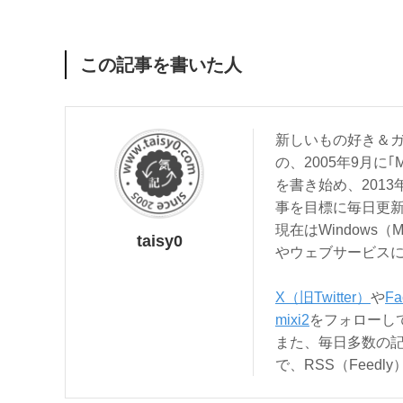
この記事を書いた人
新しいもの好き＆ガ
の、2005年9月に｢
を書き始め、201
事を目標に毎日更
現在はWindows（
taisy0
やウェブサービス
X（旧Twitter）
や
Fa
mixi2
をフォローし
また、毎日多数の
で、RSS（Feed