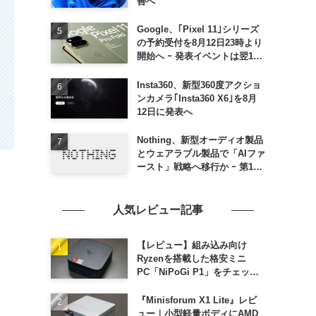
善へ
Google、｢Pixel 11｣シリーズ
の予約受付を8月12日23時より
開始へ ｰ 発表イベントは翌13
日午前7時〜
Insta360、新型360度アクショ
ンカメラ｢Insta360 X6｣を8月
12日に発表へ
Nothing、新型オーディオ製品
とウェアラブル製品で「AIファ
ースト」戦略へ移行か ｰ 第1弾
製品は8〜9月に順次発表との
情報
人気レビュー記事
【レビュー】組み込み向け
Ryzenを搭載した格安ミニ
PC「NiPoGi P1」をチェック
ｰ 1年前の同価格帯モデルより
高性能
『Minisforum X1 Lite』レビ
ュー｜小型軽量ボディにAMD