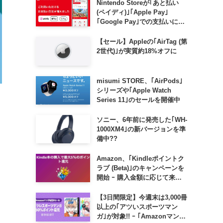
Nintendo Storeが｢あと払い
(ペイディ)｣｢Apple Pay｣
｢Google Pay｣での支払いに対
応
【セール】Appleの｢AirTag (第
2世代)｣が実質約18%オフに
misumi STORE、｢AirPods｣
シリーズや｢Apple Watch
Series 11｣のセールを開催中
ソニー、6年前に発売した｢WH-
1000XM4｣の新バージョンを準
備中??
Amazon、｢Kindleポイントク
ラブ (Beta)｣のキャンペーンを
開始 ｰ 購入金額に応じて来月
のポイント還元率アップ
【3日間限定】今週末は3,000冊
以上の｢アツいスポーツマン
ガ｣が対象!! ｰ ｢Amazonマンガ