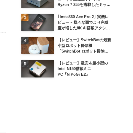
Ryzen 7 255を搭載したミッド
レンジモデル
｢Insta360 Ace Pro 2｣ 実機レ
ビュー ｰ 様々な面でより完成
度が増した8K AI搭載アクショ
ンカメラ
【レビュー】SwitchBotの最新
小型ロボット掃除機
「SwitchBot ロボット掃除機
K11+」
【レビュー】激安＆超小型の
Intel N150搭載ミニ
PC『NiPoGi E2』