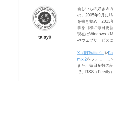
新しいもの好き＆ガ
の、2005年9月に｢
を書き始め、201
事を目標に毎日更
現在はWindows（
taisy0
やウェブサービス
X（旧Twitter）
や
Fa
mixi2
をフォローし
また、毎日多数の
で、RSS（Feed