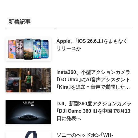
新着記事
Apple、｢iOS 26.6.1｣をまもなく
リリースか
Insta360、小型アクションカメラ
｢GO Ultra｣にAI音声アシスタント
｢Kira｣を追加 ｰ 音声で質問した
り、リアルタイム翻訳などが利用
可能に
DJI、新型360度アクションカメラ
｢DJI Osmo 360 II｣を中国で8月13
日に発表へ
ソニーのヘッドホン｢WH-