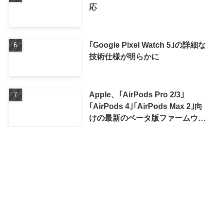
応
｢Google Pixel Watch 5｣の詳細な
技術仕様が明らかに
Apple、｢AirPods Pro 2/3｣
｢AirPods 4｣｢AirPods Max 2｣向
けの最新のベータ版ファームウェ
ア｢9A5336b｣を提供開始
人気レビュー記事
｢Insta360 Ace Pro 2｣ 実機レビュ
ー ｰ 様々な面でより完成度が増し
た8K AI搭載アクションカメラ