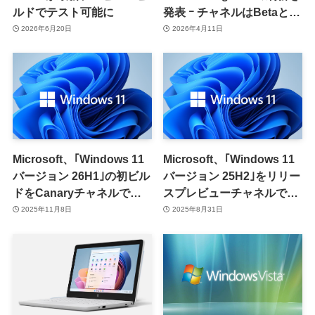
ルドでテスト可能に
発表 ｰ チャネルはBetaと
Experimentalの2つに
2026年6月20日
2026年4月11日
Microsoft、｢Windows 11
Microsoft、｢Windows 11
バージョン 26H1｣の初ビル
バージョン 25H2｣をリリー
ドをCanaryチャネルで配
スプレビューチャネルで提
信開始
供開始｜年内に一般提供開
2025年11月8日
2025年8月31日
始予定