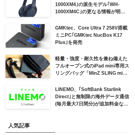
1000XM4｣の派生モデル｢WH-
1000XM4C｣の更なる情報が明ら
かに
GMKtec、Core Ultra 7 258V搭載
ミニPC｢GMKtec NucBox K17
Plus｣を発売
軽量・強度・耐久性を兼ね備えた
フルオープン式のiPad mini専用ス
リングバッグ「MinZ SLING mini
for iPad mini」発売
LINEMO、｢SoftBank Starlink
Direct｣と無制限の海外データ通信
(毎月最大7日間分)が追加料金なし
で利用可能に
人気記事