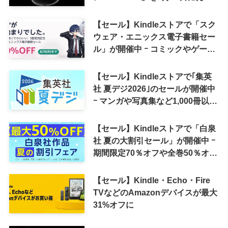
へ
【セール】Kindleストアで「スク
ウェア・エニックス電子書籍セー
ル」が開催中 ｰ コミックやゲーム
関連書籍などが最大50％オフに
【セール】Kindleストアで｢集英
社 夏デジ2026｣のセールが開催中
ｰ マンガや写真集など1,000冊以上
が30％ポイント還元に
【セール】Kindleストアで「白泉
社 夏の大割引セール」が開催中 ｰ
期間限定70％オフや全巻50％オフ
など
【セール】Kindle・Echo・Fire
TVなどのAmazonデバイスが最大
31%オフに