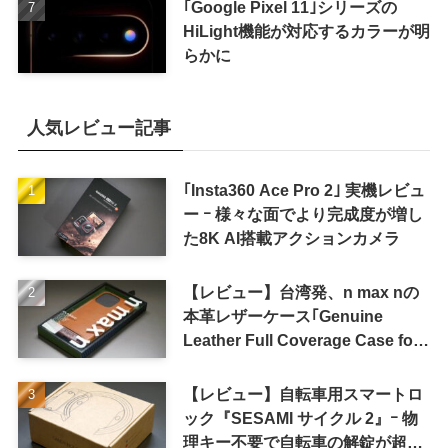
｢Google Pixel 11｣シリーズの
HiLight機能が対応するカラーが明
らかに
人気レビュー記事
｢Insta360 Ace Pro 2｣ 実機レビュ
ー ｰ 様々な面でより完成度が増し
た8K AI搭載アクションカメラ
【レビュー】台湾発、n max nの
本革レザーケース｢Genuine
Leather Full Coverage Case for
iPhone 16 Pro｣
【レビュー】自転車用スマートロ
ック『SESAMI サイクル 2』ｰ 物
理キー不要で自転車の解錠が超簡