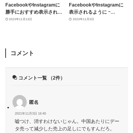
FacebookやInstagramに
FacebookやInstagramに
勝手におすすめ表示されな
表示されるように ｰ
いようにするオプションが
Threadsは拒否出来るオプ
2023年11月13日
2023年11月3日
利用可能に
ションを準備中
コメント
コメント一覧
（2件）
匿名
2021年11月3日 16:40
嘘つけ、消すわけないじゃん。中国あたりにデー
タ売って減少した売上の足しにでもすんだろ。