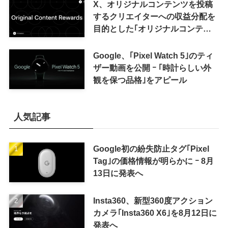
X、オリジナルコンテンツを投稿
するクリエイターへの収益分配を
目的とした｢オリジナルコンテン
ツ報酬プログラム｣を導入へ ｰ 従
来の｢収益分配｣は廃止
Google、｢Pixel Watch 5｣のティ
ザー動画を公開 ｰ ｢時計らしい外
観を保つ品格｣をアピール
人気記事
Google初の紛失防止タグ｢Pixel
Tag｣の価格情報が明らかに ｰ 8月
13日に発表へ
Insta360、新型360度アクション
カメラ｢Insta360 X6｣を8月12日に
発表へ