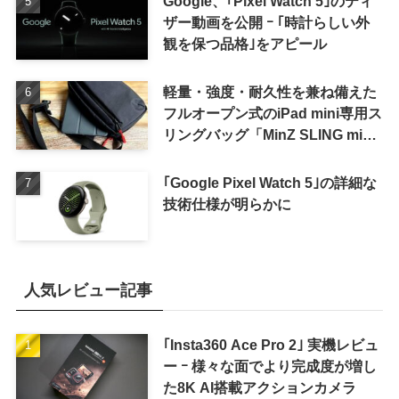
Google、｢Pixel Watch 5｣のティ
ザー動画を公開 ｰ ｢時計らしい外
観を保つ品格｣をアピール
軽量・強度・耐久性を兼ね備えた
フルオープン式のiPad mini専用ス
リングバッグ「MinZ SLING mini
for iPad mini」発売
｢Google Pixel Watch 5｣の詳細な
技術仕様が明らかに
人気レビュー記事
｢Insta360 Ace Pro 2｣ 実機レビュ
ー ｰ 様々な面でより完成度が増し
た8K AI搭載アクションカメラ