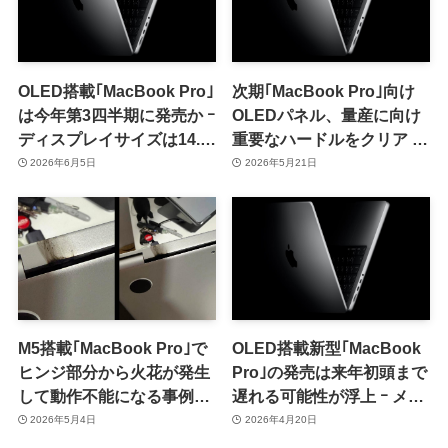
OLED搭載｢MacBook Pro｣
次期｢MacBook Pro｣向け
は今年第3四半期に発売か ｰ
OLEDパネル、量産に向け
ディスプレイサイズは14.3
重要なハードルをクリア ｰ
インチと16.3インチとの情
早ければ来月より量産出荷
2026年6月5日
2026年5月21日
報も
を開始
M5搭載｢MacBook Pro｣で
OLED搭載新型｢MacBook
ヒンジ部分から火花が発生
Pro｣の発売は来年初頭まで
して動作不能になる事例が
遅れる可能性が浮上 ｰ メモ
報告される
リ供給不足が影響
2026年5月4日
2026年4月20日