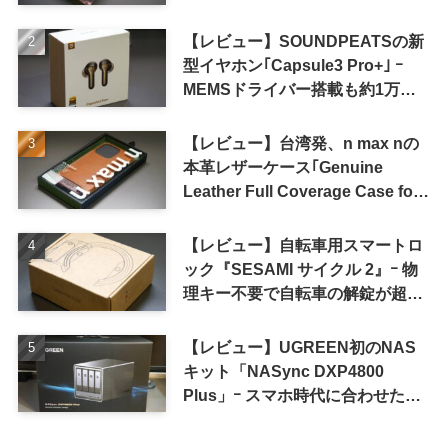
【レビュー】SOUNDPEATSの新
型イヤホン｢Capsule3 Pro+｣ ｰ
MEMSドライバー搭載も約1万円
の高コスパが特徴
【レビュー】台湾発、n max nの
本革レザーケース｢Genuine
Leather Full Coverage Case for
iPhone 16 Pro｣
【レビュー】自転車用スマートロ
ック『SESAMI サイクル 2』ｰ 物
理キー不要で自転車の解錠が超簡
単に
【レビュー】UGREEN初のNAS
キット「NASync DXP4800
Plus」ｰ スマホ時代に合わせた設
計で、写真や動画によるスマホの
容量圧迫問題も解決