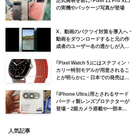
正式発表を前に｢Pixel 11 Pro XL｣
の実機やパッケージ写真が登場
X、動画のパクツイ対策を導入へ ｰ
動画をダウンロードすると元の作
成者のユーザー名の透かしが入る
ように
｢Pixel Watch 5｣にはステフィン・
カリー特別モデルが用意されるこ
とが明らかに ｰ 日本での発売は期
待しない方が良さそう
｢iPhone Ultra｣用とされるサード
パーティ製レンズプロテクターが
登場 ｰ 2眼カメラ搭載や一部本体
カラーを示唆
人気記事