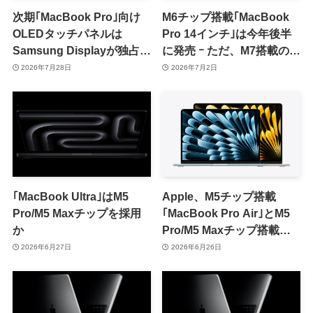
次期｢MacBook Pro｣向け
M6チップ搭載｢MacBook
OLEDタッチパネルは
Pro 14インチ｣は今年後半
Samsung Displayが独占供
に発売 ｰ ただ、M7搭載の刷
給へ ｰ 来月より量産開始か
新モデルが2027年前半に続
2026年7月28日
2026年7月2日
けて投入見込み
｢MacBook Ultra｣はM5
Apple、M5チップ搭載
Pro/M5 Maxチップを採用
｢MacBook Pro Air｣とM5
か
Pro/M5 Maxチップ搭載
｢MacBook Pro｣の整備済
2026年6月27日
2026年6月26日
み品を販売開始