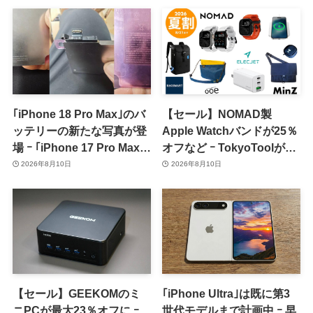
｢iPhone 18 Pro Max｣のバ
【セール】NOMAD製
ッテリーの新たな写真が登
Apple Watchバンドが25％
場 ｰ ｢iPhone 17 Pro Max｣
オフなど ｰ TokyoToolが
からの容量増加を確認
｢2026 夏割 SUMMER
2026年8月10日
2026年8月10日
SALE｣を開催中
【セール】GEEKOMのミ
｢iPhone Ultra｣は既に第3
ニPCが最大23％オフに ｰ
世代モデルまで計画中 ｰ 早