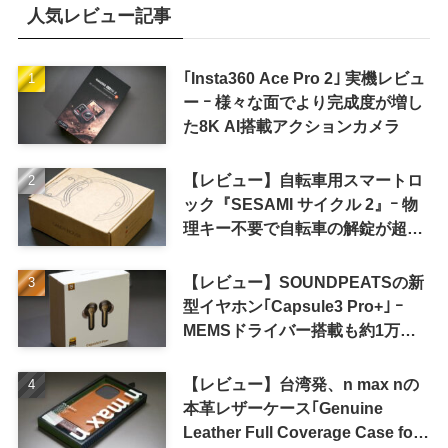
人気レビュー記事
｢Insta360 Ace Pro 2｣ 実機レビュ
ー ｰ 様々な面でより完成度が増し
た8K AI搭載アクションカメラ
【レビュー】自転車用スマートロ
ック『SESAMI サイクル 2』ｰ 物
理キー不要で自転車の解錠が超簡
単に
【レビュー】SOUNDPEATSの新
型イヤホン｢Capsule3 Pro+｣ ｰ
MEMSドライバー搭載も約1万円
の高コスパが特徴
【レビュー】台湾発、n max nの
本革レザーケース｢Genuine
Leather Full Coverage Case for