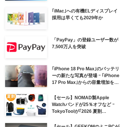
｢iMac｣への有機ELディスプレイ
採用は早くても2029年か
「PayPay」の登録ユーザー数が
7,500万人を突破
｢iPhone 18 Pro Max｣のバッテリ
ーの新たな写真が登場 ｰ ｢iPhone
17 Pro Max｣からの容量増加を確
認
【セール】NOMAD製Apple
Watchバンドが25％オフなど ｰ
TokyoToolが｢2026 夏割
SUMMER SALE｣を開催中
【セール】GEEKOMのミニPCが