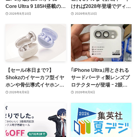
Core Ultra 9 185H搭載の
ければ2028年登場でディス
｢IT13 Max｣が15％オフなど
プレイが僅かに大型化
2026年8月10日
2026年8月10日
【セール/本日まで?】
｢iPhone Ultra｣用とされる
Shokzのイヤーカフ型イヤ
サードパーティ製レンズプ
ホンや骨伝導式イヤホンが
ロテクターが登場 ｰ 2眼カ
一律10％のポイント還元に
メラ搭載や一部本体カラー
2026年8月9日
2026年8月9日
を示唆