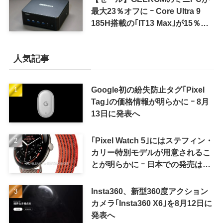
最大23％オフに ｰ Core Ultra 9
185H搭載の｢IT13 Max｣が15％オ
フなど
人気記事
Google初の紛失防止タグ｢Pixel
Tag｣の価格情報が明らかに ｰ 8月
13日に発表へ
｢Pixel Watch 5｣にはステフィン・
カリー特別モデルが用意されるこ
とが明らかに ｰ 日本での発売は期
待しない方が良さそう
Insta360、新型360度アクション
カメラ｢Insta360 X6｣を8月12日に
発表へ