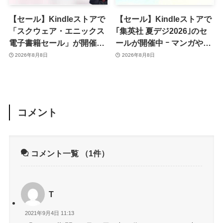
【セール】Kindleストアで
【セール】Kindleストアで
「スクウェア・エニックス
｢集英社 夏デジ2026｣のセ
電子書籍セール」が開催中
ールが開催中 ｰ マンガや写
ｰ コミックやゲーム関連書
真集など1,000冊以上が
2026年8月8日
2026年8月8日
籍などが最大50％オフに
30％ポイント還元に
コメント
コメント一覧
（1件）
T
2021年9月4日 11:13