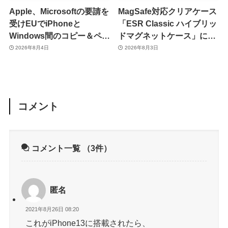
Apple、Microsoftの要請を
MagSafe対応クリアケース
受けEUでiPhoneと
「ESR Classic ハイブリッ
Windows間のコピー＆ペー
ドマグネットケース」に黄
スト機能を提供へ
ばみへの耐久性を向上させ
2026年8月4日
2026年8月3日
た改良版が登場
コメント
コメント一覧
（3件）
匿名
2021年8月26日 08:20
これがiPhone13に搭載されたら、