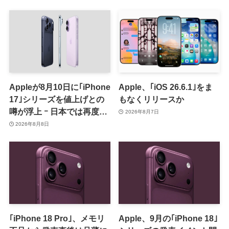
Appleが8月10日に｢iPhone
Apple、｢iOS 26.6.1｣をま
17｣シリーズを値上げとの
もなくリリースか
噂が浮上 ｰ 日本では再度値
2026年8月7日
上げの可能性も?!
2026年8月8日
｢iPhone 18 Pro｣、メモリ
Apple、9月の｢iPhone 18｣