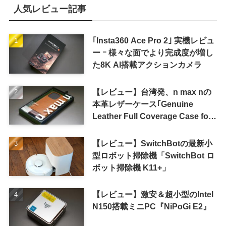
人気レビュー記事
｢Insta360 Ace Pro 2｣ 実機レビュ
ー ｰ 様々な面でより完成度が増し
た8K AI搭載アクションカメラ
【レビュー】台湾発、n max nの
本革レザーケース｢Genuine
Leather Full Coverage Case for
iPhone 16 Pro｣
【レビュー】SwitchBotの最新小
型ロボット掃除機「SwitchBot ロ
ボット掃除機 K11+」
【レビュー】激安＆超小型のIntel
N150搭載ミニPC『NiPoGi E2』