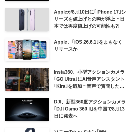
Appleが8月10日に｢iPhone 17｣シ
リーズを値上げとの噂が浮上 ｰ 日
本では再度値上げの可能性も?!
Apple、｢iOS 26.6.1｣をまもなく
リリースか
Insta360、小型アクションカメラ
｢GO Ultra｣にAI音声アシスタント
｢Kira｣を追加 ｰ 音声で質問した
り、リアルタイム翻訳などが利用
可能に
DJI、新型360度アクションカメラ
｢DJI Osmo 360 II｣を中国で8月13
日に発表へ
ソニーのヘッドホン｢WH-