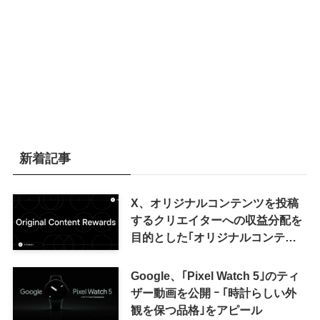
新着記事
X、オリジナルコンテンツを投稿
するクリエイターへの収益分配を
目的とした｢オリジナルコンテン
ツ報酬プログラム｣を導入へ ｰ 従
来の｢収益分配｣は廃止
Google、｢Pixel Watch 5｣のティ
ザー動画を公開 ｰ ｢時計らしい外
観を保つ品格｣をアピール