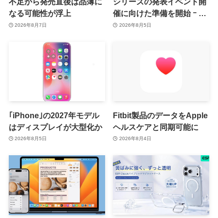
不足から発売直後は品薄に
シリーズの発表イベント開
なる可能性が浮上
催に向けた準備を開始 ｰ 9
月8日か9月9日に開催見込
2026年8月7日
2026年8月5日
み
｢iPhone｣の2027年モデル
Fitbit製品のデータをApple
はディスプレイが大型化か
ヘルスケアと同期可能に
2026年8月5日
2026年8月4日