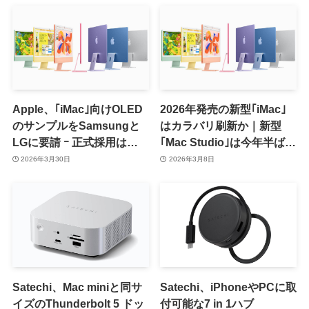
Apple、｢iMac｣向けOLED
2026年発売の新型｢iMac｣
のサンプルをSamsungと
はカラバリ刷新か｜新型
LGに要請 ｰ 正式採用は
｢Mac Studio｣は今年半ば頃
2029〜2030年頃か
に投入され、新型｢Mac
2026年3月30日
2026年3月8日
mini｣と新型｢iMac｣がそれ
に続く見通し
Satechi、Mac miniと同サ
Satechi、iPhoneやPCに取
イズのThunderbolt 5 ドッ
付可能な7 in 1ハブ