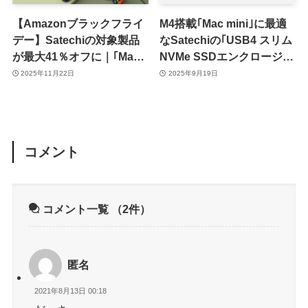
【Amazonブラックフライ
M4搭載｢Mac mini｣に最適
デー】Satechiの対象製品
なSatechiの｢USB4 スリム
が最大41％オフに｜｢Mac
NVMe SSDエンクロージャ
mini (M4)｣向けハブ＆スタ
ー｣が9月26日に発売へ
2025年11月22日
2025年9月19日
ンドなど
コメント
コメント一覧
（2件）
匿名
2021年8月13日 00:18