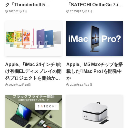
ク「Thunderbolt 5
「SATECHI OntheGo 7-in-
CubeDock with SSD
1 磁気USB-Cハブ」を発売
2026年1月7日
2025年12月19日
Enclosure」を発表
Apple、｢iMac 24インチ｣向
Apple、M5 Maxチップを搭
け有機ELディスプレイの開
載した｢iMac Pro｣を開発中
発プロジェクトを開始か｜
か
製品の発売は早くても2027
2025年12月18日
2025年12月17日
年以降