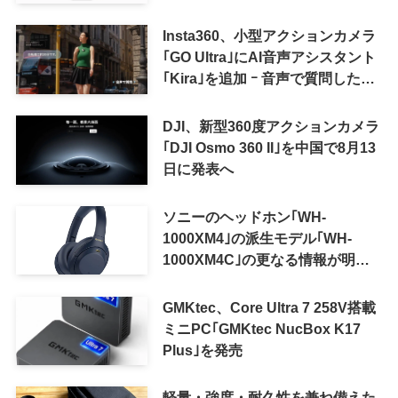
Insta360、小型アクションカメラ
｢GO Ultra｣にAI音声アシスタント
｢Kira｣を追加 ｰ 音声で質問した
り、リアルタイム翻訳などが利用
可能に
DJI、新型360度アクションカメラ
｢DJI Osmo 360 II｣を中国で8月13
日に発表へ
ソニーのヘッドホン｢WH-
1000XM4｣の派生モデル｢WH-
1000XM4C｣の更なる情報が明ら
かに
GMKtec、Core Ultra 7 258V搭載
ミニPC｢GMKtec NucBox K17
Plus｣を発売
軽量・強度・耐久性を兼ね備えた