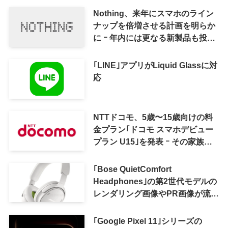
Nothing、来年にスマホのライン
ナップを倍増させる計画を明らか
に ｰ 年内には更なる新製品も投入
へ
｢LINE｣アプリがLiquid Glassに対
応
NTTドコモ、5歳〜15歳向けの料
金プラン｢ドコモ スマホデビュー
プラン U15｣を発表 ｰ その家族が
おトクになる｢ドコモ 親子割｣も
｢Bose QuietComfort
Headphones｣の第2世代モデルの
レンダリング画像やPR画像が流出
ｰ まもなく発表か
｢Google Pixel 11｣シリーズの