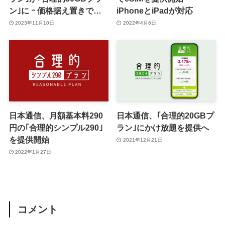
ン｣に ｰ 価格据え置きでデ
iPhoneとiPadが対応
ータ増量
2023年11月10日
2022年4月6日
日本通信、月額基本料290
日本通信、｢合理的20GBプ
円の｢合理的シンプル290｣
ラン｣にかけ放題を提供へ
を提供開始
2021年12月21日
2022年1月27日
コメント