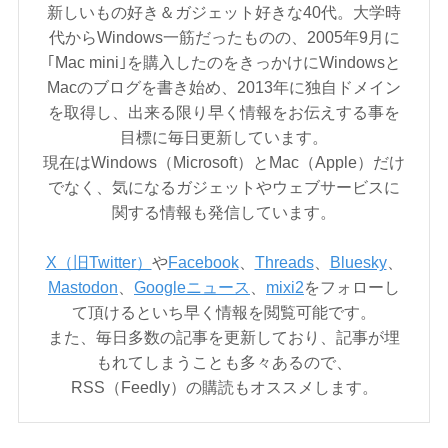
新しいもの好き＆ガジェット好きな40代。大学時
代からWindows一筋だったものの、2005年9月に
｢Mac mini｣を購入したのをきっかけにWindowsと
Macのブログを書き始め、2013年に独自ドメイン
を取得し、出来る限り早く情報をお伝えする事を
目標に毎日更新しています。
現在はWindows（Microsoft）とMac（Apple）だけ
でなく、気になるガジェットやウェブサービスに
関する情報も発信しています。
X（旧Twitter）
や
Facebook
、
Threads
、
Bluesky
、
Mastodon
、
Googleニュース
、
mixi2
をフォローし
て頂けるといち早く情報を閲覧可能です。
また、毎日多数の記事を更新しており、記事が埋
もれてしまうことも多々あるので、
RSS（Feedly）の購読もオススメします。