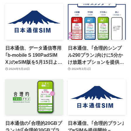
日本通信、データ通信専用
日本通信、｢合理的シンプ
｢b-mobile S 190PadSIM
ル290プラン｣向けに5分か
X｣のeSIM版を5月15日より
け放題オプションを提供開
提供へ
始 ｰ 70分無料通話も値下げ
2024年5月10日
2024年3月1日
日本通信の｢合理的20GBプ
日本通信、｢合理的プラン｣
ラン｣が｢合理的30GBプラ
でeSIMを提供開始 −