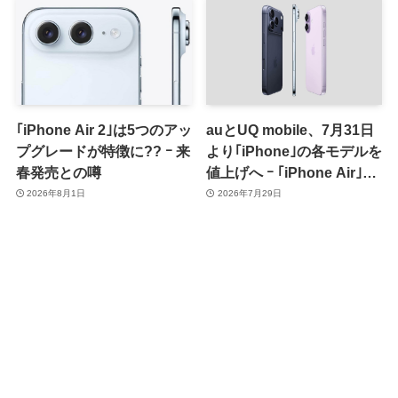
｢iPhone Air 2｣は5つのアッ
auとUQ mobile、7月31日
プグレードが特徴に?? ｰ 来
より｢iPhone｣の各モデルを
春発売との噂
値上げへ ｰ ｢iPhone Air｣は
据え置き
2026年8月1日
2026年7月29日