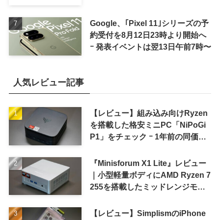
Google、｢Pixel 11｣シリーズの予
約受付を8月12日23時より開始へ
ｰ 発表イベントは翌13日午前7時〜
人気レビュー記事
【レビュー】組み込み向けRyzen
を搭載した格安ミニPC「NiPoGi
P1」をチェック ｰ 1年前の同価格
帯モデルより高性能
『Minisforum X1 Lite』レビュー
｜小型軽量ボディにAMD Ryzen 7
255を搭載したミッドレンジモデ
ル
【レビュー】SimplismのiPhone