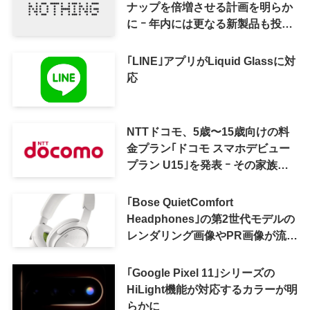
ナップを倍増させる計画を明らか
に ｰ 年内には更なる新製品も投入
へ
｢LINE｣アプリがLiquid Glassに対
応
NTTドコモ、5歳〜15歳向けの料
金プラン｢ドコモ スマホデビュー
プラン U15｣を発表 ｰ その家族が
おトクになる｢ドコモ 親子割｣も
｢Bose QuietComfort
Headphones｣の第2世代モデルの
レンダリング画像やPR画像が流出
ｰ まもなく発表か
｢Google Pixel 11｣シリーズの
HiLight機能が対応するカラーが明
らかに