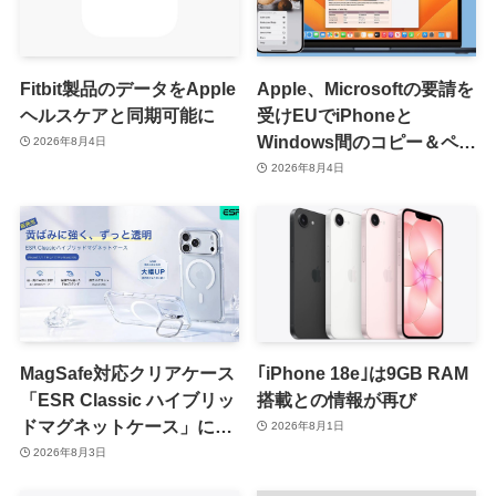
Fitbit製品のデータをApple
Apple、Microsoftの要請を
ヘルスケアと同期可能に
受けEUでiPhoneと
Windows間のコピー＆ペー
2026年8月4日
スト機能を提供へ
2026年8月4日
MagSafe対応クリアケース
｢iPhone 18e｣は9GB RAM
「ESR Classic ハイブリッ
搭載との情報が再び
ドマグネットケース」に黄
2026年8月1日
ばみへの耐久性を向上させ
2026年8月3日
た改良版が登場