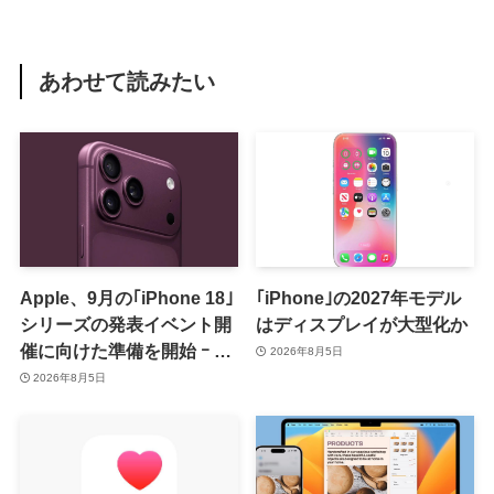
あわせて読みたい
Apple、9月の｢iPhone 18｣
｢iPhone｣の2027年モデル
シリーズの発表イベント開
はディスプレイが大型化か
催に向けた準備を開始 ｰ 9
2026年8月5日
月8日か9月9日に開催見込
2026年8月5日
み