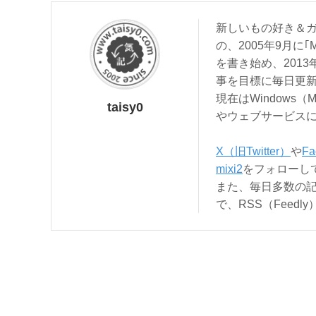
新しいもの好き＆ガ
の、2005年9月に｢
を書き始め、201
事を目標に毎日更
現在はWindows（
taisy0
やウェブサービス
X（旧Twitter）
や
Fa
mixi2
をフォローし
また、毎日多数の
で、RSS（Feed