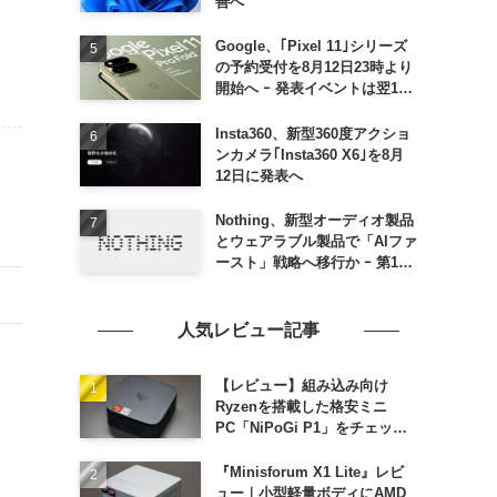
善へ
Google、｢Pixel 11｣シリーズ
の予約受付を8月12日23時より
開始へ ｰ 発表イベントは翌13
日午前7時〜
Insta360、新型360度アクショ
ンカメラ｢Insta360 X6｣を8月
12日に発表へ
Nothing、新型オーディオ製品
とウェアラブル製品で「AIファ
ースト」戦略へ移行か ｰ 第1弾
製品は8〜9月に順次発表との
情報
人気レビュー記事
【レビュー】組み込み向け
Ryzenを搭載した格安ミニ
PC「NiPoGi P1」をチェック
ｰ 1年前の同価格帯モデルより
高性能
『Minisforum X1 Lite』レビ
ュー｜小型軽量ボディにAMD