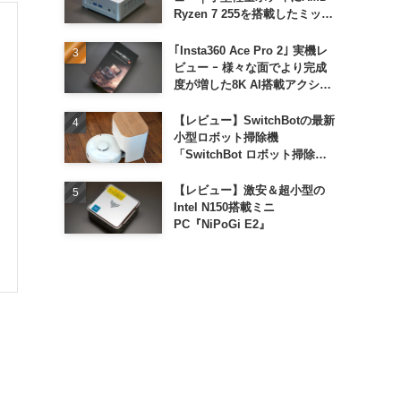
Ryzen 7 255を搭載したミッド
レンジモデル
｢Insta360 Ace Pro 2｣ 実機レ
ビュー ｰ 様々な面でより完成
度が増した8K AI搭載アクショ
ンカメラ
【レビュー】SwitchBotの最新
小型ロボット掃除機
「SwitchBot ロボット掃除機
K11+」
【レビュー】激安＆超小型の
Intel N150搭載ミニ
PC『NiPoGi E2』