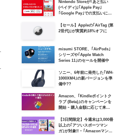
Nintendo Storeが｢あと払い
(ペイディ)｣｢Apple Pay｣
｢Google Pay｣での支払いに対
応
【セール】Appleの｢AirTag (第
2世代)｣が実質約18%オフに
misumi STORE、｢AirPods｣
サ
シリーズや｢Apple Watch
Series 11｣のセールを開催中
と
サ
ソニー、6年前に発売した｢WH-
1000XM4｣の新バージョンを準
備中??
Amazon、｢Kindleポイントク
ラブ (Beta)｣のキャンペーンを
開始 ｰ 購入金額に応じて来月
のポイント還元率アップ
【3日間限定】今週末は3,000冊
以上の｢アツいスポーツマン
ガ｣が対象!! ｰ ｢Amazonマンガ