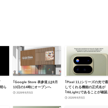
グ
｢Google Store 表参道｣は8月
｢Pixel 11｣シリーズの光で
が明ら
13日の14時にオープンへ
してくれる機能の正式名が
｢HiLight｣であることが確
2026年8月5日
れる
2026年8月5日