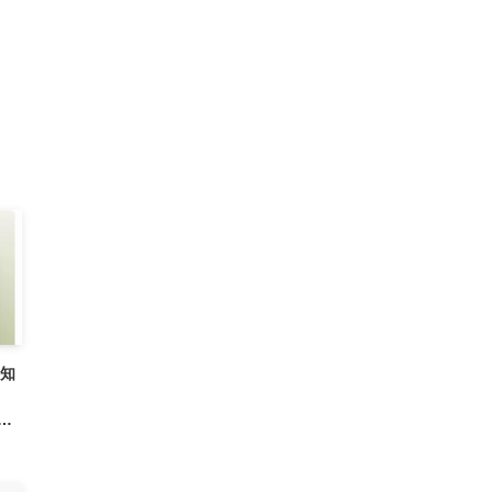
通知
認さ