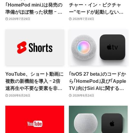
｢HomePod mini｣は発売の
チャー・イン・ピクチャ
準備がほぼ整った状態 ｰ 今
ー”モードが起動しない問
秋に発売へ
題がiOSとAndroidで発生
2026年7月29日
2026年7月19日
中
YouTube、ショート動画に
｢tvOS 27 beta｣のコードか
複数の新機能を導入 ｰ 2倍
ら｢HomePod｣及び｢Apple
速再生や不要な要素を非表
TV｣向けSiri AIに関する記
示にするクリアスクリーン
述が見つかる
2026年6月26日
2026年6月24日
など