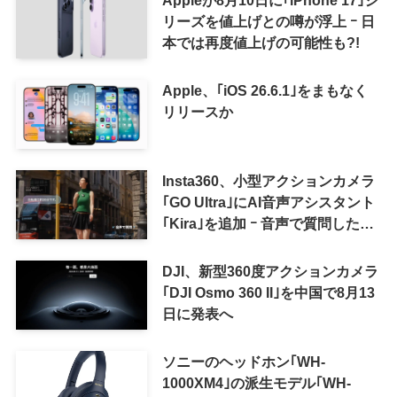
Appleが8月10日に｢iPhone 17｣シ
リーズを値上げとの噂が浮上 ｰ 日
本では再度値上げの可能性も?!
Apple、｢iOS 26.6.1｣をまもなく
リリースか
Insta360、小型アクションカメラ
｢GO Ultra｣にAI音声アシスタント
｢Kira｣を追加 ｰ 音声で質問した
り、リアルタイム翻訳などが利用
可能に
DJI、新型360度アクションカメラ
｢DJI Osmo 360 II｣を中国で8月13
日に発表へ
ソニーのヘッドホン｢WH-
1000XM4｣の派生モデル｢WH-