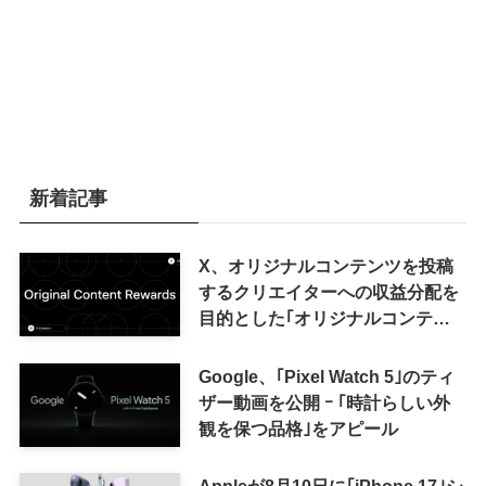
新着記事
X、オリジナルコンテンツを投稿
するクリエイターへの収益分配を
目的とした｢オリジナルコンテン
ツ報酬プログラム｣を導入へ ｰ 従
来の｢収益分配｣は廃止
Google、｢Pixel Watch 5｣のティ
ザー動画を公開 ｰ ｢時計らしい外
観を保つ品格｣をアピール