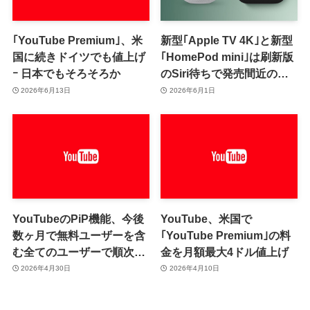
｢YouTube Premium｣、米
新型｢Apple TV 4K｣と新型
国に続きドイツでも値上げ
｢HomePod mini｣は刷新版
ｰ 日本でもそろそろか
のSiri待ちで発売間近の状
態 ｰ ｢Siri Remote｣が刷新
2026年6月13日
2026年6月1日
されるとの新情報も
YouTubeのPiP機能、今後
YouTube、米国で
数ヶ月で無料ユーザーを含
｢YouTube Premium｣の料
む全てのユーザーで順次利
金を月額最大4ドル値上げ
用可能に ｰ 音楽以外の長尺
2026年4月30日
2026年4月10日
コンテンツ限定