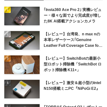
｢Insta360 Ace Pro 2｣ 実機レビュ
ー ｰ 様々な面でより完成度が増し
た8K AI搭載アクションカメラ
【レビュー】台湾発、n max nの
本革レザーケース｢Genuine
Leather Full Coverage Case for
iPhone 16 Pro｣
【レビュー】SwitchBotの最新小
型ロボット掃除機「SwitchBot ロ
ボット掃除機 K11+」
【レビュー】激安＆超小型のIntel
N150搭載ミニPC『NiPoGi E2』
｢TORRAS Ostand Q3 レザートー