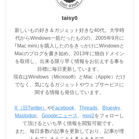
taisy0
新しいもの好き＆ガジェット好きな40代。大学時
代からWindows一筋だったものの、2005年9月に
｢Mac mini｣を購入したのをきっかけにWindowsと
Macのブログを書き始め、2013年に独自ドメイン
を取得し、出来る限り早く情報をお伝えする事を
目標に毎日更新しています。
現在はWindows（Microsoft）とMac（Apple）だけ
でなく、気になるガジェットやウェブサービスに
関する情報も発信しています。
X（旧Twitter）
や
Facebook
、
Threads
、
Bluesky
、
Mastodon
、
Googleニュース
、
mixi2
をフォローし
て頂けるといち早く情報を閲覧可能です。
また、毎日多数の記事を更新しており、記事が埋
もれてしまうことも多々あるので、