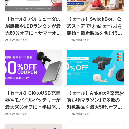
【セール】バルミューダの
【セール】SwitchBot、公
扇風機やLEDランタンが最
式ストアで｢お盆セール｣を
大60％オフに ｰ サマーオフ
開始 ｰ 最新製品を含むほぼ
ァーのセール開催中
全品が最大54％オフに
2026年8月5日
2026年8月5日
【セール】CIOのUSB充電
【セール】Ankerが｢楽天お
器やモバイルバッテリーが
買い物マラソン｣で多数の
最大50%オフに ｰ 半固体系
対象製品を最大50%オフで
セル採用バッテリーやハン
販売するセールを開催中
2026年8月4日
2026年8月4日
ディファンなど最新製品も
（8月11日まで）
対象