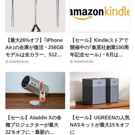
【最大26%オフ】｢iPhone
【セール】Kindleストアで
Air｣の在庫が復活 ｰ 256GB
開催中の｢集英社創業100周
モデルは全カラー、512GB
年記念セール｣ ｰ 8月は
モデルはホワイト以外が在
｢GANTZ｣全巻が100円均一
2026年8月4日
2026年8月3日
庫有り
で販売中
【セール】Aladdin Xの各
【セール】UGREENの人気
種プロジェクターが最大
NASキットが最大15％オフ
22％オフに ｰ 最新の
に