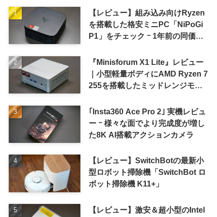
【レビュー】組み込み向けRyzen
を搭載した格安ミニPC「NiPoGi
P1」をチェック ｰ 1年前の同価格
帯モデルより高性能
『Minisforum X1 Lite』レビュー
｜小型軽量ボディにAMD Ryzen 7
255を搭載したミッドレンジモデ
ル
｢Insta360 Ace Pro 2｣ 実機レビュ
ー ｰ 様々な面でより完成度が増し
た8K AI搭載アクションカメラ
【レビュー】SwitchBotの最新小
型ロボット掃除機「SwitchBot ロ
ボット掃除機 K11+」
【レビュー】激安＆超小型のIntel