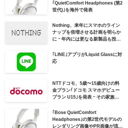
｢QuietComfort Headphones (第2
世代)｣を海外で発表
Nothing、来年にスマホのライン
ナップを倍増させる計画を明らか
に ｰ 年内には更なる新製品も投入
へ
｢LINE｣アプリがLiquid Glassに対
応
NTTドコモ、5歳〜15歳向けの料
金プラン｢ドコモ スマホデビュー
プラン U15｣を発表 ｰ その家族が
おトクになる｢ドコモ 親子割｣も
｢Bose QuietComfort
Headphones｣の第2世代モデルの
レンダリング画像やPR画像が流出