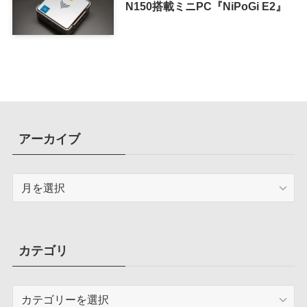
N150搭載ミニPC『NiPoGi E2』
アーカイブ
ア
ー
カ
イ
ブ
カテゴリ
カ