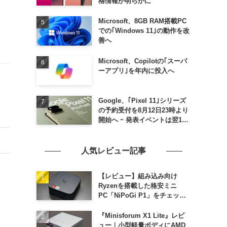
格情報が明らかに
Microsoft、8GB RAM搭載PC
での｢Windows 11｣の動作を改
善へ
Microsoft、Copilotの｢スーパ
ーアプリ｣を年内に投入へ
Google、｢Pixel 11｣シリーズ
の予約受付を8月12日23時より
開始へ ｰ 発表イベントは翌13
日午前7時〜
人気レビュー記事
【レビュー】組み込み向け
Ryzenを搭載した格安ミニ
PC「NiPoGi P1」をチェック
ｰ 1年前の同価格帯モデルより
高性能
『Minisforum X1 Lite』レビ
ュー｜小型軽量ボディにAMD