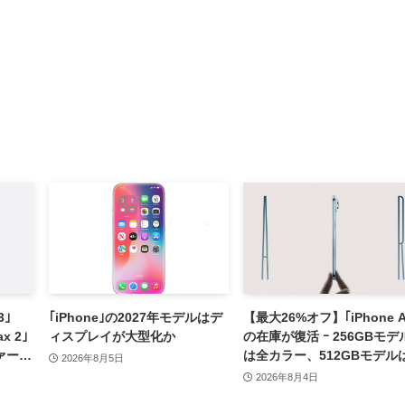
3｣
｢iPhone｣の2027年モデルはデ
【最大26%オフ】｢iPhone Ai
ax 2｣
ィスプレイが大型化か
の在庫が復活 ｰ 256GBモデ
ァーム
は全カラー、512GBモデル
2026年8月5日
供開始
ワイト以外が在庫有り
2026年8月4日