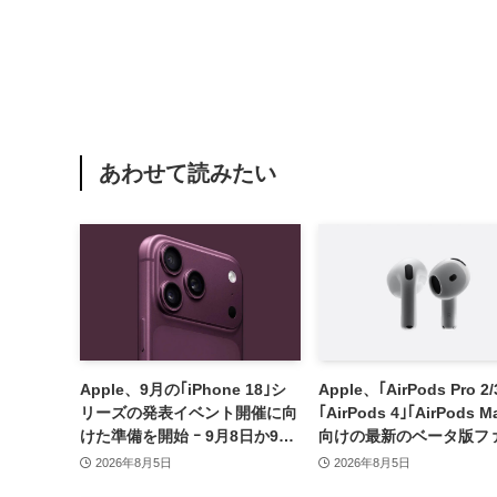
あわせて読みたい
Apple、9月の｢iPhone 18｣シ
Apple、｢AirPods Pro 2/
リーズの発表イベント開催に向
｢AirPods 4｣｢AirPods M
けた準備を開始 ｰ 9月8日か9月
向けの最新のベータ版フ
9日に開催見込み
ウェア｢9A5336b｣を提
2026年8月5日
2026年8月5日