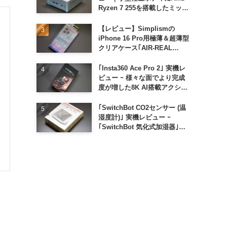
Ryzen 7 255を搭載したミッド
レンジモデル
【レビュー】Simplismの
iPhone 16 Pro用極薄＆超薄型
クリアケース｢AIR-REAL
INVISIBLE｣
｢Insta360 Ace Pro 2｣ 実機レ
ビュー ｰ 様々な面でより完成
度が増した8K AI搭載アクショ
ンカメラ
｢SwitchBot CO2センサー (温
湿度計)｣ 実機レビュー ｰ
｢SwitchBot 気化式加湿器｣と
の連携でオートメーション化が
便利