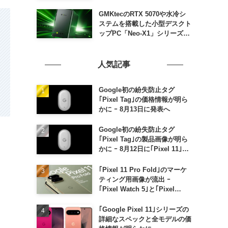
GMKtecのRTX 5070や水冷シ
ステムを搭載した小型デスクト
ップPC「Neo-X1」シリーズ、
日本でも9月中旬に発売へ
人気記事
Google初の紛失防止タグ
｢Pixel Tag｣の価格情報が明ら
かに ｰ 8月13日に発表へ
Google初の紛失防止タグ
｢Pixel Tag｣の製品画像が明ら
かに ｰ 8月12日に｢Pixel 11｣な
どと一緒に発表か
｢Pixel 11 Pro Fold｣のマーケ
ティング用画像が流出 ｰ
｢Pixel Watch 5｣と｢Pixel
Buds Pro 2｣の新カラーの画像
も
｢Google Pixel 11｣シリーズの
詳細なスペックと全モデルの価