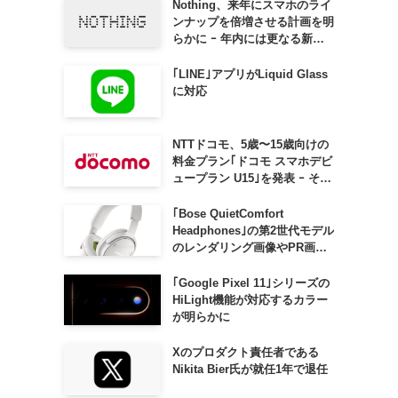
Nothing、来年にスマホのライ
ンナップを倍増させる計画を明
らかに ｰ 年内には更なる新製
品も投入へ
｢LINE｣アプリがLiquid Glass
に対応
NTTドコモ、5歳〜15歳向けの
料金プラン｢ドコモ スマホデビ
ュープラン U15｣を発表 ｰ その
家族がおトクになる｢ドコモ 親
子割｣も
｢Bose QuietComfort
Headphones｣の第2世代モデル
のレンダリング画像やPR画像
が流出 ｰ まもなく発表か
｢Google Pixel 11｣シリーズの
HiLight機能が対応するカラー
が明らかに
Xのプロダクト責任者である
Nikita Bier氏が就任1年で退任