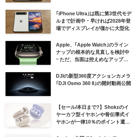
12日(土)の予想
｢iPhone Ultra｣は既に第3世代モデ
ルまで計画中 ｰ 早ければ2028年登
場でディスプレイが僅かに大型化
Apple、｢Apple Watch｣のライン
ナップの根本的な見直しを検討中
ｰ ただ、当面は控えめなアップグ
レードが続く見通し
DJIの新型360度アクションカメラ
｢DJI Osmo 360 II｣の開封動画公開
【セール/本日まで?】Shokzのイ
ヤーカフ型イヤホンや骨伝導式イ
ヤホンが一律10％のポイント還元
に