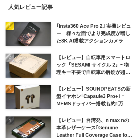
人気レビュー記事
｢Insta360 Ace Pro 2｣ 実機レビュ
ー ｰ 様々な面でより完成度が増し
た8K AI搭載アクションカメラ
【レビュー】自転車用スマートロ
ック『SESAMI サイクル 2』ｰ 物
理キー不要で自転車の解錠が超簡
単に
【レビュー】SOUNDPEATSの新
型イヤホン｢Capsule3 Pro+｣ ｰ
MEMSドライバー搭載も約1万円
の高コスパが特徴
【レビュー】台湾発、n max nの
本革レザーケース｢Genuine
Leather Full Coverage Case for