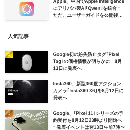
Apple、中国でApple Intelligence
にアリババ製AI｢Qwen｣を統合 ｰ
ただ、ユーザーガイドを公開後に
削除
人気記事
Google初の紛失防止タグ｢Pixel
Tag｣の価格情報が明らかに ｰ 8月
13日に発表へ
Insta360、新型360度アクション
カメラ｢Insta360 X6｣を8月12日に
発表へ
Google、｢Pixel 11｣シリーズの予
約受付を8月12日23時より開始へ
ｰ 発表イベントは翌13日午前7時〜