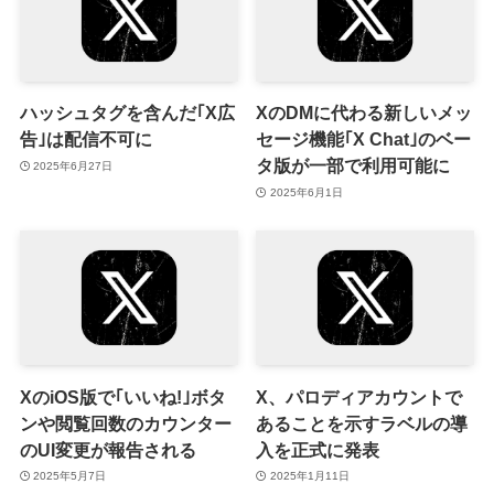
ハッシュタグを含んだ｢X広
XのDMに代わる新しいメッ
告｣は配信不可に
セージ機能｢X Chat｣のベー
タ版が一部で利用可能に
2025年6月27日
2025年6月1日
XのiOS版で｢いいね!｣ボタ
X、パロディアカウントで
ンや閲覧回数のカウンター
あることを示すラベルの導
のUI変更が報告される
入を正式に発表
2025年5月7日
2025年1月11日