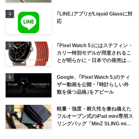
｢LINE｣アプリがLiquid Glassに対
応
｢Pixel Watch 5｣にはステフィン・
カリー特別モデルが用意されるこ
とが明らかに ｰ 日本での発売は期
待しない方が良さそう
Google、｢Pixel Watch 5｣のティ
ザー動画を公開 ｰ ｢時計らしい外
観を保つ品格｣をアピール
軽量・強度・耐久性を兼ね備えた
フルオープン式のiPad mini専用ス
リングバッグ「MinZ SLING mini
for iPad mini」発売