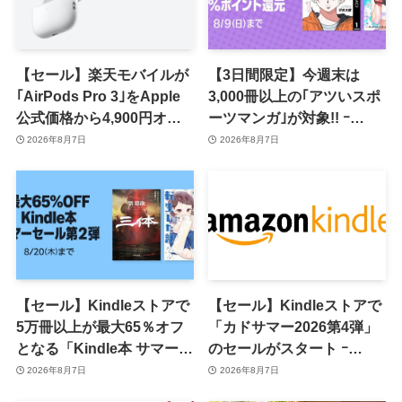
【セール】楽天モバイルが
【3日間限定】今週末は
｢AirPods Pro 3｣をApple
3,000冊以上の｢アツいスポ
公式価格から4,900円オフ
ーツマンガ｣が対象!! ｰ
で販売中
｢Amazonマンガ毎週末セ
2026年8月7日
2026年8月7日
ール｣がスタート
【セール】Kindleストアで
【セール】Kindleストアで
5万冊以上が最大65％オフ
「カドサマー2026第4弾」
となる「Kindle本 サマーセ
のセールがスタート ｰ
ール第2弾」がスタート
KADOKAWAのKindle本
2026年8月7日
2026年8月7日
7,000冊以上が最大50％オ