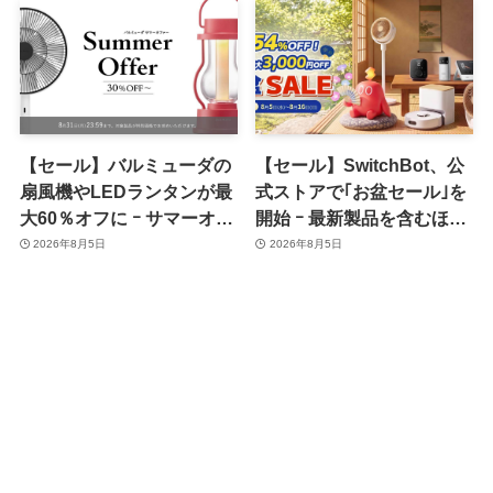
フに
【セール】バルミューダの
【セール】SwitchBot、公
扇風機やLEDランタンが最
式ストアで｢お盆セール｣を
大60％オフに ｰ サマーオフ
開始 ｰ 最新製品を含むほぼ
ァーのセール開催中
全品が最大54％オフに
2026年8月5日
2026年8月5日