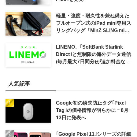
軽量・強度・耐久性を兼ね備えた
フルオープン式のiPad mini専用ス
リングバッグ「MinZ SLING mini
for iPad mini」発売
LINEMO、｢SoftBank Starlink
Direct｣と無制限の海外データ通信
(毎月最大7日間分)が追加料金なし
で利用可能に
人気記事
Google初の紛失防止タグ｢Pixel
Tag｣の価格情報が明らかに ｰ 8月
13日に発表へ
｢Google Pixel 11｣シリーズの詳細