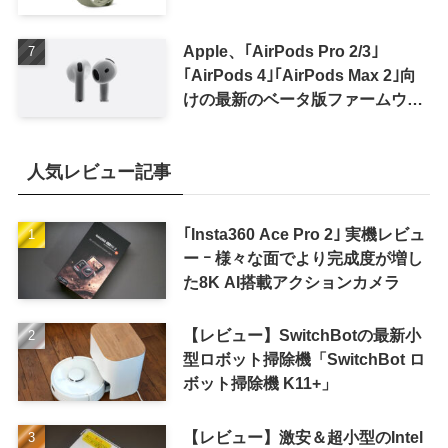
Apple、｢AirPods Pro 2/3｣
｢AirPods 4｣｢AirPods Max 2｣向
けの最新のベータ版ファームウェ
ア｢9A5336b｣を提供開始
人気レビュー記事
｢Insta360 Ace Pro 2｣ 実機レビュ
ー ｰ 様々な面でより完成度が増し
た8K AI搭載アクションカメラ
【レビュー】SwitchBotの最新小
型ロボット掃除機「SwitchBot ロ
ボット掃除機 K11+」
【レビュー】激安＆超小型のIntel