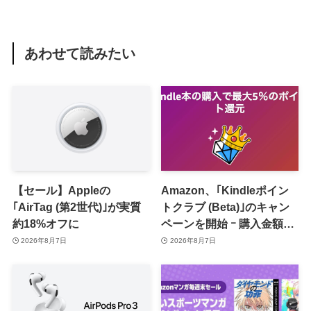
あわせて読みたい
【セール】Appleの
Amazon、｢Kindleポイン
｢AirTag (第2世代)｣が実質
トクラブ (Beta)｣のキャン
約18%オフに
ペーンを開始 ｰ 購入金額に
応じて来月のポイント還元
2026年8月7日
2026年8月7日
率アップ