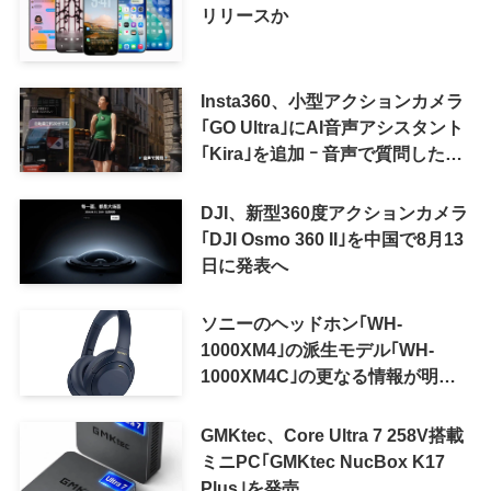
リリースか
Insta360、小型アクションカメラ
｢GO Ultra｣にAI音声アシスタント
｢Kira｣を追加 ｰ 音声で質問した
り、リアルタイム翻訳などが利用
可能に
DJI、新型360度アクションカメラ
｢DJI Osmo 360 II｣を中国で8月13
日に発表へ
ソニーのヘッドホン｢WH-
1000XM4｣の派生モデル｢WH-
1000XM4C｣の更なる情報が明ら
かに
GMKtec、Core Ultra 7 258V搭載
ミニPC｢GMKtec NucBox K17
Plus｣を発売