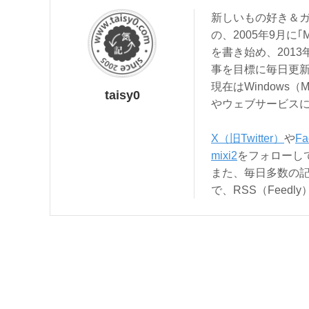
新しいもの好き＆ガ
の、2005年9月に｢
を書き始め、201
事を目標に毎日更
現在はWindows（
taisy0
やウェブサービス
X（旧Twitter）
や
Fa
mixi2
をフォローし
また、毎日多数の
で、RSS（Feed