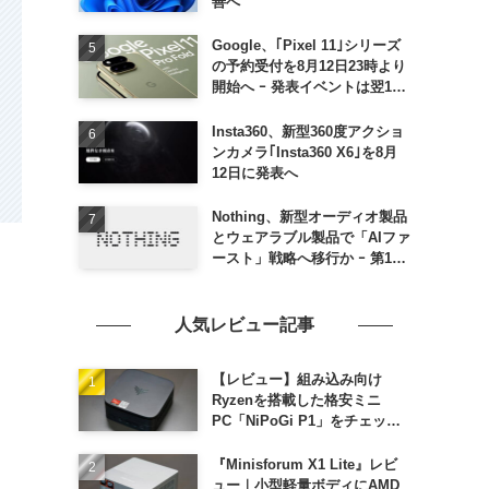
善へ
Google、｢Pixel 11｣シリーズ
の予約受付を8月12日23時より
開始へ ｰ 発表イベントは翌13
日午前7時〜
Insta360、新型360度アクショ
ンカメラ｢Insta360 X6｣を8月
12日に発表へ
Nothing、新型オーディオ製品
とウェアラブル製品で「AIファ
ースト」戦略へ移行か ｰ 第1弾
製品は8〜9月に順次発表との
情報
人気レビュー記事
【レビュー】組み込み向け
Ryzenを搭載した格安ミニ
PC「NiPoGi P1」をチェック
ｰ 1年前の同価格帯モデルより
高性能
『Minisforum X1 Lite』レビ
ュー｜小型軽量ボディにAMD