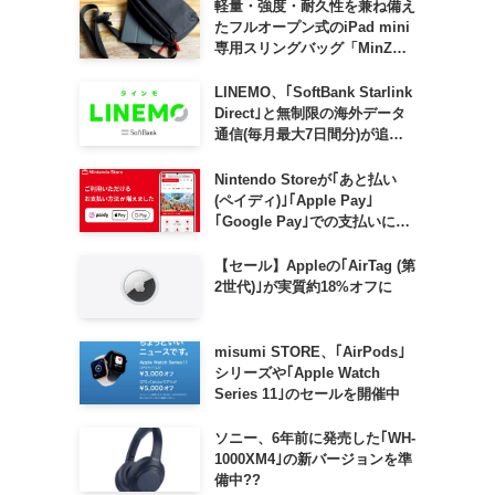
軽量・強度・耐久性を兼ね備え
たフルオープン式のiPad mini
専用スリングバッグ「MinZ
SLING mini for iPad mini」
発売
LINEMO、｢SoftBank Starlink
Direct｣と無制限の海外データ
通信(毎月最大7日間分)が追加
料金なしで利用可能に
Nintendo Storeが｢あと払い
(ペイディ)｣｢Apple Pay｣
｢Google Pay｣での支払いに対
応
【セール】Appleの｢AirTag (第
2世代)｣が実質約18%オフに
misumi STORE、｢AirPods｣
シリーズや｢Apple Watch
Series 11｣のセールを開催中
ソニー、6年前に発売した｢WH-
1000XM4｣の新バージョンを準
備中??