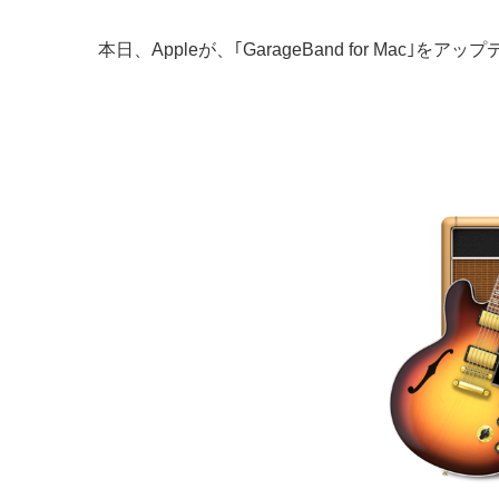
本日、Appleが、｢GarageBand for Mac｣をア