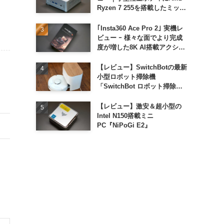
Ryzen 7 255を搭載したミッド
レンジモデル
｢Insta360 Ace Pro 2｣ 実機レ
ビュー ｰ 様々な面でより完成
度が増した8K AI搭載アクショ
ンカメラ
【レビュー】SwitchBotの最新
小型ロボット掃除機
「SwitchBot ロボット掃除機
K11+」
【レビュー】激安＆超小型の
Intel N150搭載ミニ
PC『NiPoGi E2』