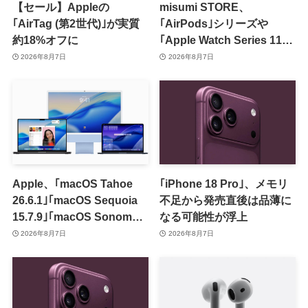
【セール】Appleの
misumi STORE、
｢AirTag (第2世代)｣が実質
｢AirPods｣シリーズや
約18%オフに
｢Apple Watch Series 11｣
のセールを開催中
2026年8月7日
2026年8月7日
Apple、｢macOS Tahoe
｢iPhone 18 Pro｣、メモリ
26.6.1｣｢macOS Sequoia
不足から発売直後は品薄に
15.7.9｣｢macOS Sonoma
なる可能性が浮上
14.8.9｣をリリース ｰ 画面共
2026年8月7日
2026年8月7日
有の脆弱性を修正