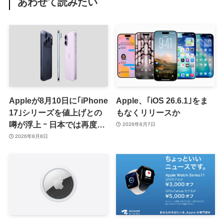
あわせて読みたい
Appleが8月10日に｢iPhone
Apple、｢iOS 26.6.1｣をま
17｣シリーズを値上げとの
もなくリリースか
噂が浮上 ｰ 日本では再度値
2026年8月7日
上げの可能性も?!
2026年8月8日