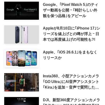
来の｢収益分配｣は廃止
Google、｢Pixel Watch 5｣のティ
ザー動画を公開 ｰ ｢時計らしい外
観を保つ品格｣をアピール
Appleが8月10日に｢iPhone 17｣シ
リーズを値上げとの噂が浮上 ｰ 日
本では再度値上げの可能性も?!
Apple、｢iOS 26.6.1｣をまもなく
リリースか
Insta360、小型アクションカメラ
｢GO Ultra｣にAI音声アシスタント
｢Kira｣を追加 ｰ 音声で質問した
り、リアルタイム翻訳などが利用
可能に
DJI、新型360度アクションカメラ