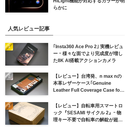
HiLight機能が対応するカラーが明
らかに
人気レビュー記事
｢Insta360 Ace Pro 2｣ 実機レビュ
ー ｰ 様々な面でより完成度が増し
た8K AI搭載アクションカメラ
【レビュー】台湾発、n max nの
本革レザーケース｢Genuine
Leather Full Coverage Case for
iPhone 16 Pro｣
【レビュー】自転車用スマートロ
ック『SESAMI サイクル 2』ｰ 物
理キー不要で自転車の解錠が超簡
単に