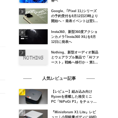
善へ
Google、｢Pixel 11｣シリーズ
の予約受付を8月12日23時より
開始へ ｰ 発表イベントは翌13
日午前7時〜
Insta360、新型360度アクショ
ンカメラ｢Insta360 X6｣を8月
12日に発表へ
Nothing、新型オーディオ製品
とウェアラブル製品で「AIファ
ースト」戦略へ移行か ｰ 第1弾
製品は8〜9月に順次発表との
情報
人気レビュー記事
【レビュー】組み込み向け
Ryzenを搭載した格安ミニ
PC「NiPoGi P1」をチェック
ｰ 1年前の同価格帯モデルより
高性能
『Minisforum X1 Lite』レビ
ュー｜小型軽量ボディにAMD