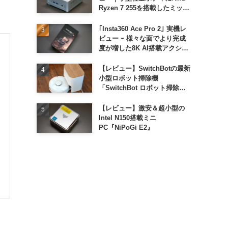
Ryzen 7 255を搭載したミッド
レンジモデル
｢Insta360 Ace Pro 2｣ 実機レ
ビュー ｰ 様々な面でより完成
度が増した8K AI搭載アクショ
ンカメラ
【レビュー】SwitchBotの最新
小型ロボット掃除機
「SwitchBot ロボット掃除機
K11+」
【レビュー】激安＆超小型の
Intel N150搭載ミニ
PC『NiPoGi E2』