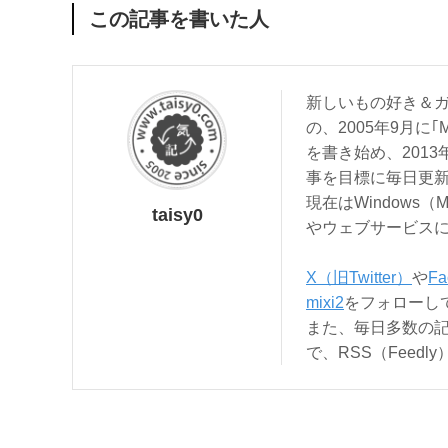
この記事を書いた人
新しいもの好き＆ガ
の、2005年9月に｢
を書き始め、201
事を目標に毎日更
現在はWindows（
taisy0
やウェブサービス
X（旧Twitter）
や
Fa
mixi2
をフォローし
また、毎日多数の
で、RSS（Feed