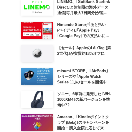
LINEMO、｢SoftBank Starlink
Direct｣と無制限の海外データ
通信(毎月最大7日間分)が追加
料金なしで利用可能に
Nintendo Storeが｢あと払い
(ペイディ)｣｢Apple Pay｣
｢Google Pay｣での支払いに対
応
【セール】Appleの｢AirTag (第
2世代)｣が実質約18%オフに
misumi STORE、｢AirPods｣
シリーズや｢Apple Watch
Series 11｣のセールを開催中
ソニー、6年前に発売した｢WH-
1000XM4｣の新バージョンを準
備中??
ら
Amazon、｢Kindleポイントク
ラブ (Beta)｣のキャンペーンを
開始 ｰ 購入金額に応じて来月