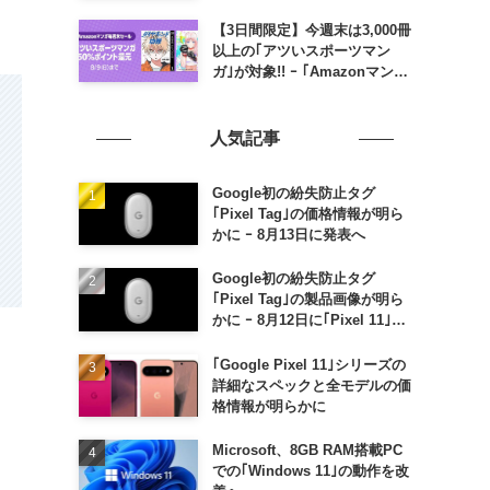
のポイント還元率アップ
【3日間限定】今週末は3,000冊
以上の｢アツいスポーツマン
ガ｣が対象!! ｰ ｢Amazonマンガ
毎週末セール｣がスタート
人気記事
Google初の紛失防止タグ
｢Pixel Tag｣の価格情報が明ら
かに ｰ 8月13日に発表へ
Google初の紛失防止タグ
｢Pixel Tag｣の製品画像が明ら
かに ｰ 8月12日に｢Pixel 11｣な
どと一緒に発表か
｢Google Pixel 11｣シリーズの
詳細なスペックと全モデルの価
格情報が明らかに
Microsoft、8GB RAM搭載PC
での｢Windows 11｣の動作を改