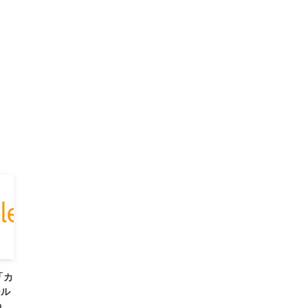
「カ
ール
の