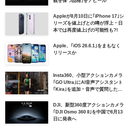
観を保つ品格｣をアピール
Appleが8月10日に｢iPhone 17｣シ
リーズを値上げとの噂が浮上 ｰ 日
本では再度値上げの可能性も?!
Apple、｢iOS 26.6.1｣をまもなく
リリースか
Insta360、小型アクションカメラ
｢GO Ultra｣にAI音声アシスタント
｢Kira｣を追加 ｰ 音声で質問した
り、リアルタイム翻訳などが利用
可能に
DJI、新型360度アクションカメラ
｢DJI Osmo 360 II｣を中国で8月13
日に発表へ