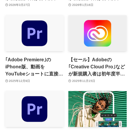
に ｰ ｢Photoshop CC｣と
に
2026年3月27日
2026年1月16日
｢Premiere Pro｣の45％オフ
セールも開催中
｢Adobe Premiere｣の
【セール】Adobeの
iPhone版、動画を
｢Creative Cloud Pro｣など
YouTubeショートに直接公
が新規購入者は初年度半額
開可能に
に
2025年12月9日
2025年11月15日