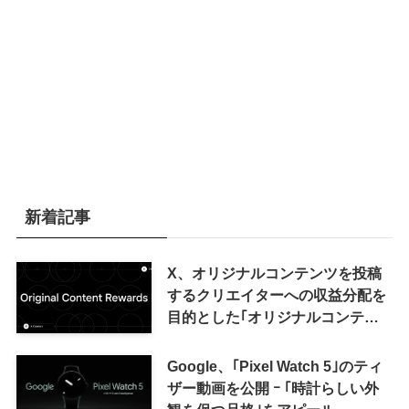
新着記事
X、オリジナルコンテンツを投稿
するクリエイターへの収益分配を
目的とした｢オリジナルコンテン
ツ報酬プログラム｣を導入へ ｰ 従
来の｢収益分配｣は廃止
Google、｢Pixel Watch 5｣のティ
ザー動画を公開 ｰ ｢時計らしい外