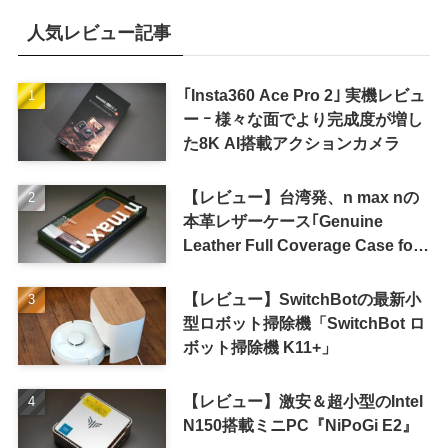
人気レビュー記事
｢Insta360 Ace Pro 2｣ 実機レビュ
ー ｰ 様々な面でより完成度が増し
た8K AI搭載アクションカメラ
【レビュー】台湾発、n max nの
本革レザーケース｢Genuine
Leather Full Coverage Case for
iPhone 16 Pro｣
【レビュー】SwitchBotの最新小
型ロボット掃除機「SwitchBot ロ
ボット掃除機 K11+」
【レビュー】激安＆超小型のIntel
N150搭載ミニPC『NiPoGi E2』