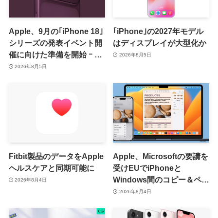
Apple、9月の｢iPhone 18｣
｢iPhone｣の2027年モデル
シリーズの発表イベント開
はディスプレイが大型化か
催に向けた準備を開始 ｰ 9
2026年8月5日
月8日か9月9日に開催見込
2026年8月5日
み
Fitbit製品のデータをApple
Apple、Microsoftの要請を
ヘルスケアと同期可能に
受けEUでiPhoneと
Windows間のコピー＆ペー
2026年8月4日
スト機能を提供へ
2026年8月4日