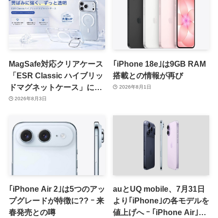
MagSafe対応クリアケース
｢iPhone 18e｣は9GB RAM
「ESR Classic ハイブリッ
搭載との情報が再び
ドマグネットケース」に黄
2026年8月1日
ばみへの耐久性を向上させ
2026年8月3日
た改良版が登場
｢iPhone Air 2｣は5つのアッ
auとUQ mobile、7月31日
プグレードが特徴に?? ｰ 来
より｢iPhone｣の各モデルを
春発売との噂
値上げへ ｰ ｢iPhone Air｣は