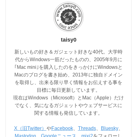
taisy0
新しいもの好き＆ガジェット好きな40代。大学時
代からWindows一筋だったものの、2005年9月に
｢Mac mini｣を購入したのをきっかけにWindowsと
Macのブログを書き始め、2013年に独自ドメイン
を取得し、出来る限り早く情報をお伝えする事を
目標に毎日更新しています。
現在はWindows（Microsoft）とMac（Apple）だけ
でなく、気になるガジェットやウェブサービスに
関する情報も発信しています。
X（旧Twitter）
や
Facebook
、
Threads
、
Bluesky
、
Mastodon
、
Googleニュース
、
mixi2
をフォローし