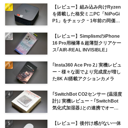
【レビュー】組み込み向けRyzen
を搭載した格安ミニPC「NiPoGi
P1」をチェック ｰ 1年前の同価格
帯モデルより高性能
【レビュー】SimplismのiPhone
16 Pro用極薄＆超薄型クリアケー
ス｢AIR-REAL INVISIBLE｣
｢Insta360 Ace Pro 2｣ 実機レビュ
ー ｰ 様々な面でより完成度が増し
た8K AI搭載アクションカメラ
｢SwitchBot CO2センサー (温湿度
計)｣ 実機レビュー ｰ ｢SwitchBot
気化式加湿器｣との連携でオート
メーション化が便利
【レビュー】後付け感がない一体