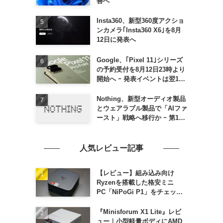
善へ
Insta360、新型360度アクショ
ンカメラ｢Insta360 X6｣を8月
12日に発表へ
Google、｢Pixel 11｣シリーズ
の予約受付を8月12日23時より
開始へ ｰ 発表イベントは翌13
日午前7時〜
Nothing、新型オーディオ製品
とウェアラブル製品で「AIファ
ースト」戦略へ移行か ｰ 第1弾
製品は8〜9月に順次発表との
情報
人気レビュー記事
【レビュー】組み込み向け
Ryzenを搭載した格安ミニ
PC「NiPoGi P1」をチェック
ｰ 1年前の同価格帯モデルより
高性能
『Minisforum X1 Lite』レビ
ュー｜小型軽量ボディにAMD