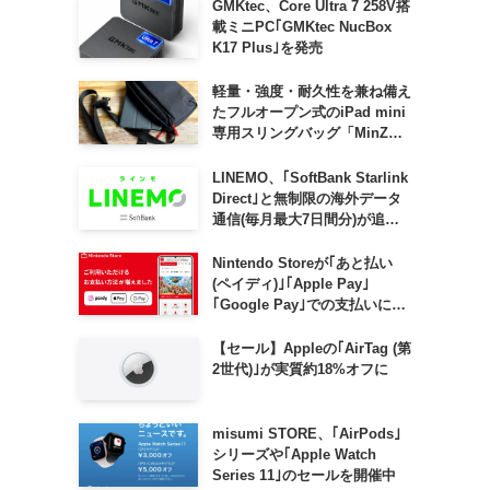
GMKtec、Core Ultra 7 258V搭
載ミニPC｢GMKtec NucBox
K17 Plus｣を発売
軽量・強度・耐久性を兼ね備え
たフルオープン式のiPad mini
専用スリングバッグ「MinZ
SLING mini for iPad mini」
発売
LINEMO、｢SoftBank Starlink
Direct｣と無制限の海外データ
通信(毎月最大7日間分)が追加
料金なしで利用可能に
Nintendo Storeが｢あと払い
(ペイディ)｣｢Apple Pay｣
｢Google Pay｣での支払いに対
応
【セール】Appleの｢AirTag (第
2世代)｣が実質約18%オフに
misumi STORE、｢AirPods｣
シリーズや｢Apple Watch
Series 11｣のセールを開催中