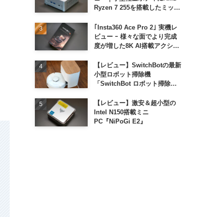
Ryzen 7 255を搭載したミッド
レンジモデル
｢Insta360 Ace Pro 2｣ 実機レ
ビュー ｰ 様々な面でより完成
度が増した8K AI搭載アクショ
ンカメラ
【レビュー】SwitchBotの最新
小型ロボット掃除機
「SwitchBot ロボット掃除機
K11+」
【レビュー】激安＆超小型の
Intel N150搭載ミニ
PC『NiPoGi E2』