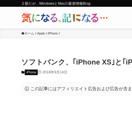
２股だが…WindowsとMacの最新情報Blog
ホーム
Apple
iPhone
ソフトバンク、｢iPhone XS｣と｢i
2018年9月14日
iPhone
この記事にはアフィリエイト広告および広告が含