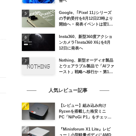
善へ
Google、｢Pixel 11｣シリーズ
の予約受付を8月12日23時より
開始へ ｰ 発表イベントは翌13
日午前7時〜
Insta360、新型360度アクショ
ンカメラ｢Insta360 X6｣を8月
12日に発表へ
Nothing、新型オーディオ製品
とウェアラブル製品で「AIファ
ースト」戦略へ移行か ｰ 第1弾
製品は8〜9月に順次発表との
情報
人気レビュー記事
【レビュー】組み込み向け
Ryzenを搭載した格安ミニ
PC「NiPoGi P1」をチェック
ｰ 1年前の同価格帯モデルより
高性能
『Minisforum X1 Lite』レビ
ュー｜小型軽量ボディにAMD