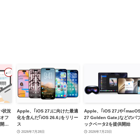
い状況
Apple、｢iOS 27｣に向けた最適
Apple、｢iOS 27｣や｢macO
｢オフ
化を含んだ｢iOS 26.6｣をリリー
27 Golden Gate｣などのパ
供開始
ス
ックベータ2を提供開始
舗から
2026年7月28日
2026年7月23日