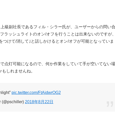
担当上級副社長であるフィル・シラー氏が、ユーザーからの問い
iriでフラッシュライトのオン/オフを行うことは出来ないのですが
シュライトをつけて/消して｣と話しかけるとオン/オフが可能となっていま
言うだけで点灯可能になるので、何か作業をしていて手が空いてない
かもしれませんね。
hlight”
pic.twitter.com/FtAjdwrOG2
r (@pschiller)
2018年8月22日