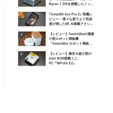
Ryzen 7 255を搭載したミッド
レンジモデル
｢Insta360 Ace Pro 2｣ 実機レ
ビュー ｰ 様々な面でより完成
度が増した8K AI搭載アクショ
ンカメラ
【レビュー】SwitchBotの最新
小型ロボット掃除機
「SwitchBot ロボット掃除機
K11+」
【レビュー】激安＆超小型の
Intel N150搭載ミニ
PC『NiPoGi E2』