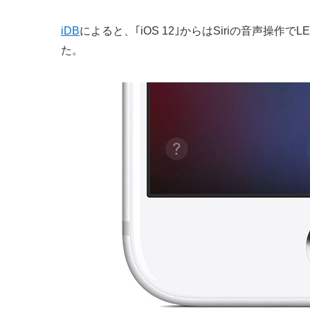
iDB
によると、｢iOS 12｣からはSiriの音声操
た。