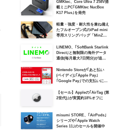
GMKtec、Core Ultra 7 258V搭
載ミニPC｢GMKtec NucBox
K17 Plus｣を発売
軽量・強度・耐久性を兼ね備え
たフルオープン式のiPad mini
合
専用スリングバッグ「MinZ
、
SLING mini for iPad mini」
発売
LINEMO、｢SoftBank Starlink
Direct｣と無制限の海外データ
通信(毎月最大7日間分)が追加
料金なしで利用可能に
Nintendo Storeが｢あと払い
場
(ペイディ)｣｢Apple Pay｣
｢Google Pay｣での支払いに対
応
【セール】Appleの｢AirTag (第
2世代)｣が実質約18%オフに
misumi STORE、｢AirPods｣
シリーズや｢Apple Watch
Series 11｣のセールを開催中