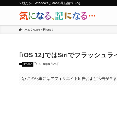
２股だが…WindowsとMacの最新情報Blog
ホーム
Apple
iPhone
｢iOS 12｣ではSiriでフラッシ
2018年8月26日
iPhone
この記事にはアフィリエイト広告および広告が含