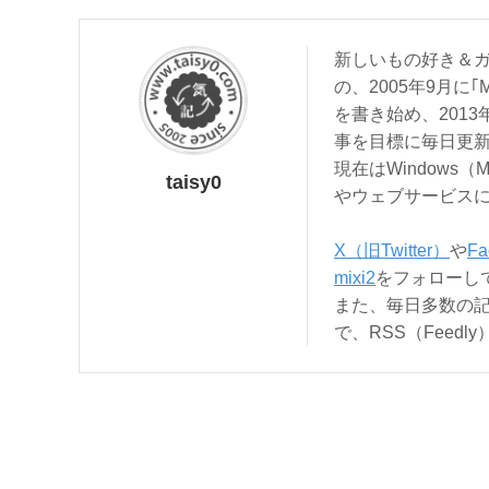
新しいもの好き＆ガ
の、2005年9月に｢
を書き始め、201
事を目標に毎日更
現在はWindows（
taisy0
やウェブサービス
X（旧Twitter）
や
Fa
mixi2
をフォローし
また、毎日多数の
で、RSS（Feed