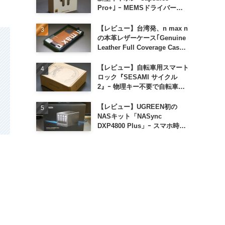
Pro+｣ ｰ MEMSドライバー搭
載も約1万円の高コスパが特徴
【レビュー】台湾発、n max n
の本革レザーケース｢Genuine
Leather Full Coverage Case
for iPhone 16 Pro｣
【レビュー】自転車用スマート
ロック『SESAMI サイクル
2』ｰ 物理キー不要で自転車の
解錠が超簡単に
【レビュー】UGREEN初の
NASキット「NASync
DXP4800 Plus」ｰ スマホ時代
に合わせた設計で、写真や動画
によるスマホの容量圧迫問題も
解決