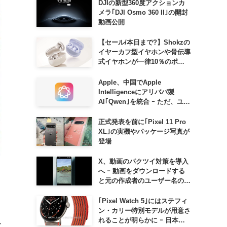
DJIの新型360度アクションカ
メラ｢DJI Osmo 360 II｣の開封
動画公開
【セール/本日まで?】Shokzの
イヤーカフ型イヤホンや骨伝導
式イヤホンが一律10％のポイ
ント還元に
Apple、中国でApple
Intelligenceにアリババ製
AI｢Qwen｣を統合 ｰ ただ、ユー
ザーガイドを公開後に削除
正式発表を前に｢Pixel 11 Pro
XL｣の実機やパッケージ写真が
登場
X、動画のパクツイ対策を導入
へ ｰ 動画をダウンロードする
と元の作成者のユーザー名の透
かしが入るように
｢Pixel Watch 5｣にはステフィ
ン・カリー特別モデルが用意さ
れることが明らかに ｰ 日本で
て