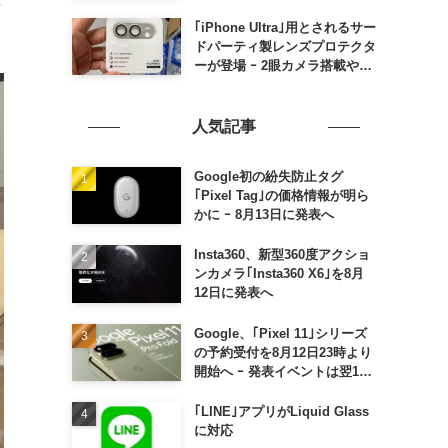
の発売は期待しない方が良さそ
う
｢iPhone Ultra｣用とされるサー
ドパーティ製レンズプロテクタ
ーが登場 ｰ 2眼カメラ搭載や一
部本体カラーを示唆
人気記事
Google初の紛失防止タグ
｢Pixel Tag｣の価格情報が明ら
かに ｰ 8月13日に発表へ
Insta360、新型360度アクショ
ンカメラ｢Insta360 X6｣を8月
12日に発表へ
Google、｢Pixel 11｣シリーズ
の予約受付を8月12日23時より
開始へ ｰ 発表イベントは翌13
日午前7時〜
｢LINE｣アプリがLiquid Glass
に対応