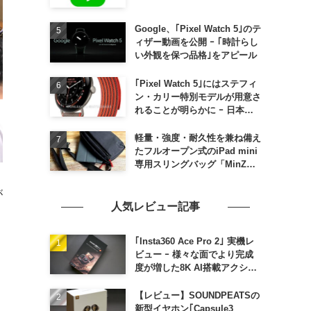
Google、｢Pixel Watch 5｣のテ
ィザー動画を公開 ｰ ｢時計らし
い外観を保つ品格｣をアピール
｢Pixel Watch 5｣にはステフィ
ン・カリー特別モデルが用意さ
れることが明らかに ｰ 日本で
の発売は期待しない方が良さそ
う
軽量・強度・耐久性を兼ね備え
たフルオープン式のiPad mini
専用スリングバッグ「MinZ
SLING mini for iPad mini」
発売
が
人気レビュー記事
｢Insta360 Ace Pro 2｣ 実機レ
ビュー ｰ 様々な面でより完成
度が増した8K AI搭載アクショ
ンカメラ
【レビュー】SOUNDPEATSの
新型イヤホン｢Capsule3