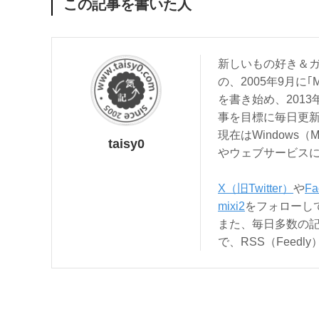
この記事を書いた人
新しいもの好き＆ガ
の、2005年9月に｢
を書き始め、201
事を目標に毎日更
現在はWindows（
taisy0
やウェブサービス
X（旧Twitter）
や
Fa
mixi2
をフォローし
また、毎日多数の
で、RSS（Feed