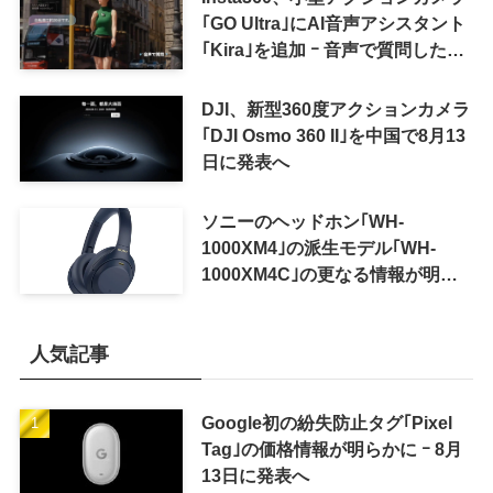
｢GO Ultra｣にAI音声アシスタント
｢Kira｣を追加 ｰ 音声で質問した
り、リアルタイム翻訳などが利用
可能に
DJI、新型360度アクションカメラ
｢DJI Osmo 360 II｣を中国で8月13
日に発表へ
ソニーのヘッドホン｢WH-
1000XM4｣の派生モデル｢WH-
1000XM4C｣の更なる情報が明ら
かに
人気記事
Google初の紛失防止タグ｢Pixel
Tag｣の価格情報が明らかに ｰ 8月
13日に発表へ