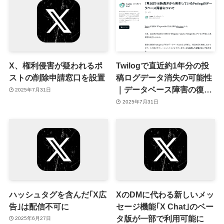
X、権利侵害が疑われるポ
Twilogで直近約1年分の投
ストの削除申請窓口を設置
稿ログデータ消失の可能性
｜データベース障害の復旧
2025年7月31日
ミス
2025年7月31日
ハッシュタグを含んだ｢X広
XのDMに代わる新しいメッ
告｣は配信不可に
セージ機能｢X Chat｣のベー
タ版が一部で利用可能に
2025年6月27日