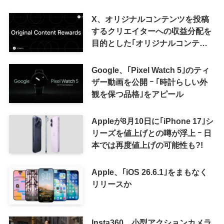
X、オリジナルコンテンツを投稿
するクリエイターへの収益分配を
目的とした｢オリジナルコンテン
ツ報酬プログラム｣を導入へ ｰ 従
来の｢収益分配｣は廃止
Google、｢Pixel Watch 5｣のティ
ザー動画を公開 ｰ ｢時計らしい外
観を保つ品格｣をアピール
Appleが8月10日に｢iPhone 17｣シ
リーズを値上げとの噂が浮上 ｰ 日
本では再度値上げの可能性も?!
Apple、｢iOS 26.6.1｣をまもなく
リリースか
Insta360、小型アクションカメラ