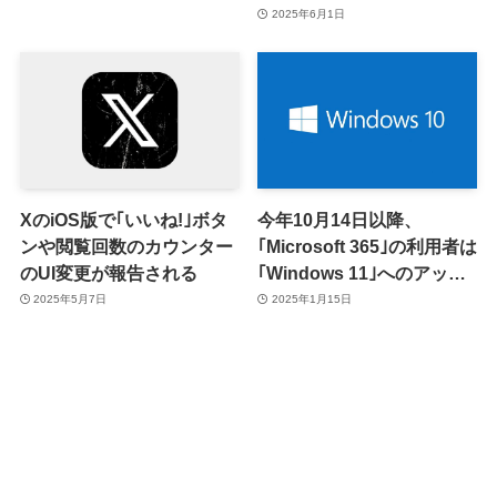
2025年6月1日
XのiOS版で｢いいね!｣ボタ
今年10月14日以降、
ンや閲覧回数のカウンター
｢Microsoft 365｣の利用者は
のUI変更が報告される
｢Windows 11｣へのアップ
グレードが必須に ｰ
2025年5月7日
2025年1月15日
｢Windows 10｣上での動作
はサポート終了へ