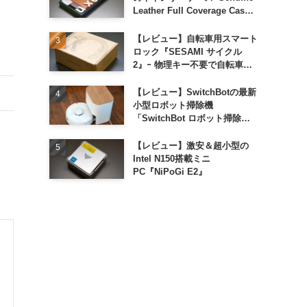
Leather Full Coverage Case
for iPhone 16 Pro｣
【レビュー】自転車用スマート
ロック『SESAMI サイクル
2』ｰ 物理キー不要で自転車の
解錠が超簡単に
【レビュー】SwitchBotの最新
小型ロボット掃除機
「SwitchBot ロボット掃除機
K11+」
【レビュー】激安＆超小型の
Intel N150搭載ミニ
PC『NiPoGi E2』