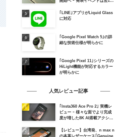
開始へ ｰ 発表イベントは翌13
日午前7時〜
｢LINE｣アプリがLiquid Glass
に対応
｢Google Pixel Watch 5｣の詳
細な技術仕様が明らかに
｢Google Pixel 11｣シリーズの
HiLight機能が対応するカラー
が明らかに
人気レビュー記事
｢Insta360 Ace Pro 2｣ 実機レ
ビュー ｰ 様々な面でより完成
度が増した8K AI搭載アクショ
ンカメラ
【レビュー】台湾発、n max n
の本革レザーケース｢Genuine