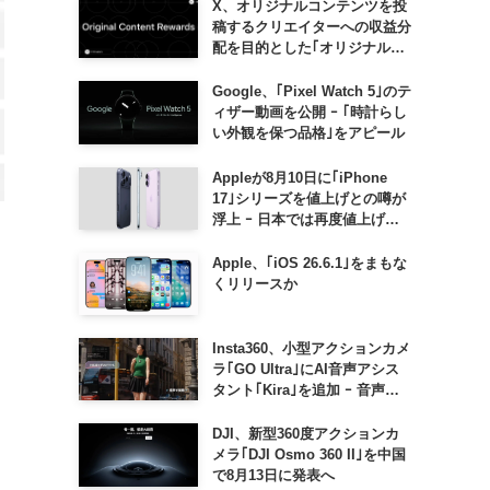
X、オリジナルコンテンツを投
稿するクリエイターへの収益分
配を目的とした｢オリジナルコ
ンテンツ報酬プログラム｣を導
入へ ｰ 従来の｢収益分配｣は廃
Google、｢Pixel Watch 5｣のテ
止
ィザー動画を公開 ｰ ｢時計らし
い外観を保つ品格｣をアピール
Appleが8月10日に｢iPhone
17｣シリーズを値上げとの噂が
浮上 ｰ 日本では再度値上げの
可能性も?!
Apple、｢iOS 26.6.1｣をまもな
くリリースか
Insta360、小型アクションカメ
ラ｢GO Ultra｣にAI音声アシス
タント｢Kira｣を追加 ｰ 音声で
質問したり、リアルタイム翻訳
などが利用可能に
DJI、新型360度アクションカ
メラ｢DJI Osmo 360 II｣を中国
で8月13日に発表へ