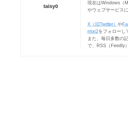
現在はWindows（
taisy0
やウェブサービス
X（旧Twitter）
や
Fa
mixi2
をフォローし
また、毎日多数の
で、RSS（Feed