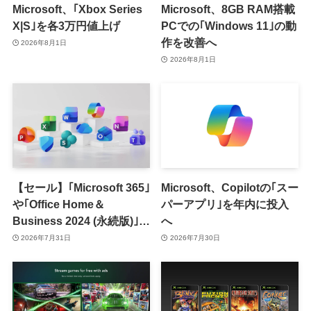
Microsoft、｢Xbox Series
Microsoft、8GB RAM搭載
X|S｣を各3万円値上げ
PCでの｢Windows 11｣の動
作を改善へ
2026年8月1日
2026年8月1日
【セール】｢Microsoft 365｣
Microsoft、Copilotの｢スー
や｢Office Home＆
パーアプリ｣を年内に投入
Business 2024 (永続版)｣が
へ
｢Amazon暮らし応援サマ
2026年7月31日
2026年7月30日
ーセール｣で最大12％オフ
に