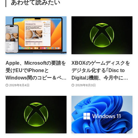
あわせて読みたい
Apple、Microsoftの要請を
XBOXのゲームディスクを
受けEUでiPhoneと
デジタル化する｢Disc to
Windows間のコピー＆ペー
Digital｣機能、今月中に提
スト機能を提供へ
供開始か
2026年8月4日
2026年8月3日