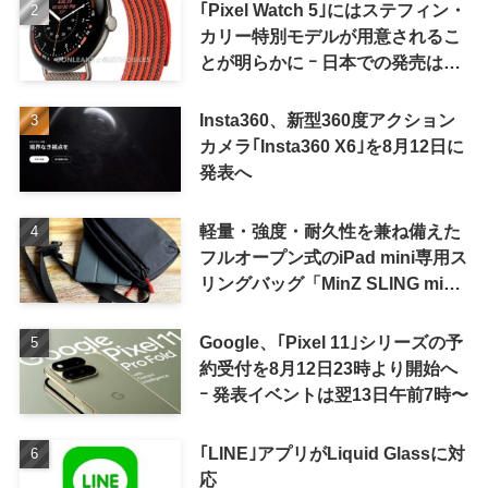
｢Pixel Watch 5｣にはステフィン・
カリー特別モデルが用意されるこ
とが明らかに ｰ 日本での発売は期
待しない方が良さそう
Insta360、新型360度アクション
カメラ｢Insta360 X6｣を8月12日に
発表へ
軽量・強度・耐久性を兼ね備えた
フルオープン式のiPad mini専用ス
リングバッグ「MinZ SLING mini
for iPad mini」発売
Google、｢Pixel 11｣シリーズの予
約受付を8月12日23時より開始へ
ｰ 発表イベントは翌13日午前7時〜
｢LINE｣アプリがLiquid Glassに対
応