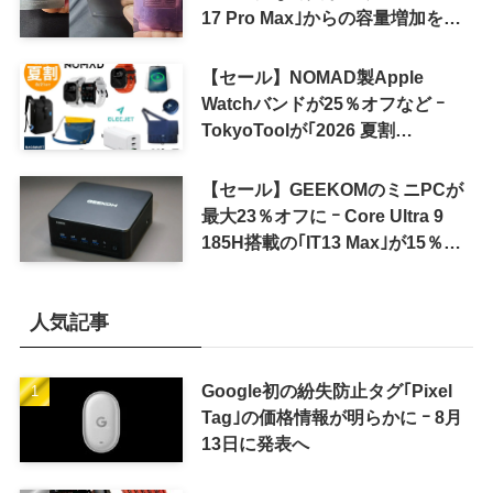
17 Pro Max｣からの容量増加を確
認
【セール】NOMAD製Apple
Watchバンドが25％オフなど ｰ
TokyoToolが｢2026 夏割
SUMMER SALE｣を開催中
【セール】GEEKOMのミニPCが
最大23％オフに ｰ Core Ultra 9
185H搭載の｢IT13 Max｣が15％オ
フなど
人気記事
Google初の紛失防止タグ｢Pixel
Tag｣の価格情報が明らかに ｰ 8月
13日に発表へ