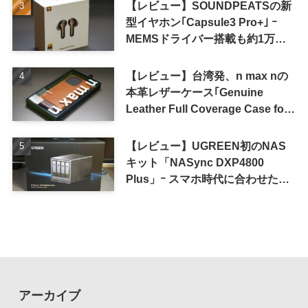
【レビュー】SOUNDPEATSの新
型イヤホン｢Capsule3 Pro+｣ ｰ
MEMSドライバー搭載も約1万円
の高コスパが特徴
【レビュー】台湾発、n max nの
本革レザーケース｢Genuine
Leather Full Coverage Case for
iPhone 16 Pro｣
【レビュー】UGREEN初のNAS
キット「NASync DXP4800
Plus」ｰ スマホ時代に合わせた設
計で、写真や動画によるスマホの
容量圧迫問題も解決
アーカイブ