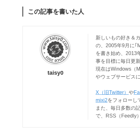
この記事を書いた人
新しいもの好き＆ガ
の、2005年9月に｢
を書き始め、201
事を目標に毎日更
現在はWindows（
taisy0
やウェブサービス
X（旧Twitter）
や
Fa
mixi2
をフォローし
また、毎日多数の
で、RSS（Feed