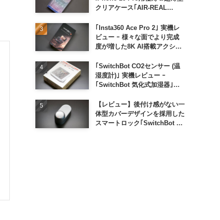
クリアケース｢AIR-REAL
INVISIBLE｣
｢Insta360 Ace Pro 2｣ 実機レ
ビュー ｰ 様々な面でより完成
度が増した8K AI搭載アクショ
ンカメラ
｢SwitchBot CO2センサー (温
湿度計)｣ 実機レビュー ｰ
｢SwitchBot 気化式加湿器｣と
の連携でオートメーション化が
便利
【レビュー】後付け感がない一
体型カバーデザインを採用した
スマートロック｢SwitchBot ロ
ック Ultra｣｜充電式バッテリ
ーも標準採用