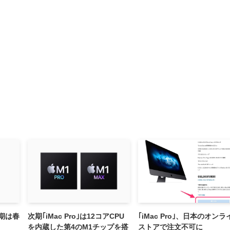
時期は春
次期｢iMac Pro｣は12コアCPU
｢iMac Pro｣、日本のオンラ
を内蔵した第4のM1チップを搭
ストアで注文不可に