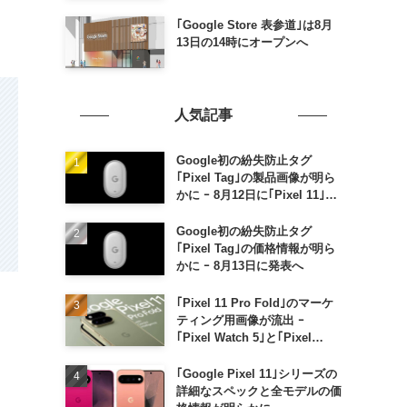
｢Google Store 表参道｣は8月
13日の14時にオープンへ
人気記事
Google初の紛失防止タグ
｢Pixel Tag｣の製品画像が明ら
かに ｰ 8月12日に｢Pixel 11｣な
どと一緒に発表か
Google初の紛失防止タグ
｢Pixel Tag｣の価格情報が明ら
かに ｰ 8月13日に発表へ
｢Pixel 11 Pro Fold｣のマーケ
ティング用画像が流出 ｰ
｢Pixel Watch 5｣と｢Pixel
Buds Pro 2｣の新カラーの画像
も
｢Google Pixel 11｣シリーズの
詳細なスペックと全モデルの価