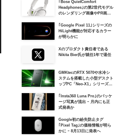
｢Bose QuietComfort
Headphones｣の第2世代モデル
のレンダリング画像やPR画像
が流出 ｰ まもなく発表か
｢Google Pixel 11｣シリーズの
HiLight機能が対応するカラー
が明らかに
Xのプロダクト責任者である
Nikita Bier氏が就任1年で退任
日
GMKtecのRTX 5070や水冷シ
ステムを搭載した小型デスクト
ップPC「Neo-X1」シリーズ、
日本でも9月中旬に発売へ
｢Insta360 Luna Pro｣のパッケ
ージ写真が流出 ｰ 月内にも正
式発表か
Google初の紛失防止タグ
｢Pixel Tag｣の価格情報が明ら
かに ｰ 8月13日に発表へ