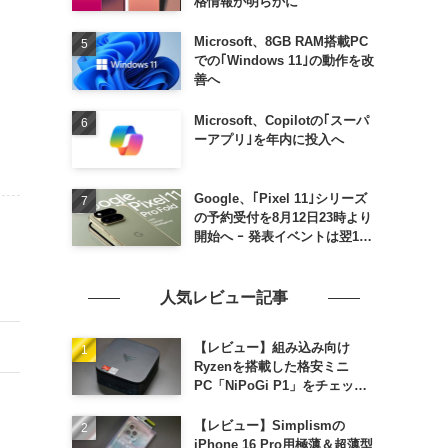
格情報が明らかに
Microsoft、8GB RAM搭載PC
での｢Windows 11｣の動作を改
善へ
Microsoft、Copilotの｢スーパ
ーアプリ｣を年内に投入へ
Google、｢Pixel 11｣シリーズ
の予約受付を8月12日23時より
開始へ ｰ 発表イベントは翌13
日午前7時〜
人気レビュー記事
【レビュー】組み込み向け
Ryzenを搭載した格安ミニ
PC「NiPoGi P1」をチェック
ｰ 1年前の同価格帯モデルより
高性能
【レビュー】Simplismの
iPhone 16 Pro用極薄＆超薄型