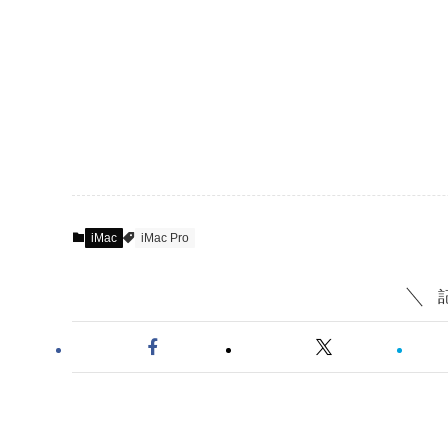
iMac
iMac Pro