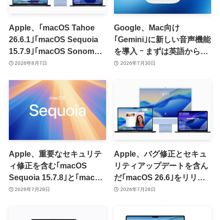
Apple、｢macOS Tahoe
Google、Mac向け
26.6.1｣｢macOS Sequoia
｢Gemini｣に新しい音声機能
15.7.9｣｢macOS Sonoma
を導入 ｰ まずは英語から対
14.8.9｣をリリース ｰ 画面共
応
2026年8月7日
2026年7月30日
有の脆弱性を修正
Apple、重要なセキュリテ
Apple、バグ修正とセキュ
ィ修正を含む｢macOS
リティアップデートを含ん
Sequoia 15.7.8｣と｢macOS
だ｢macOS 26.6｣をリリー
Sonoma 14.8.8｣をリリー
ス
2026年7月28日
2026年7月28日
ス