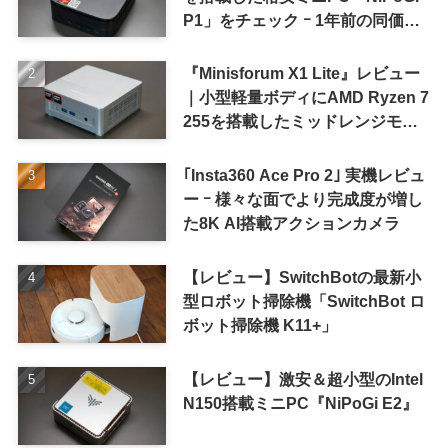
P1」をチェック ｰ 1年前の同価格
帯モデルより高性能
『Minisforum X1 Lite』レビュー
｜小型軽量ボディにAMD Ryzen 7
255を搭載したミッドレンジモデ
ル
｢Insta360 Ace Pro 2｣ 実機レビュ
ー ｰ 様々な面でより完成度が増し
た8K AI搭載アクションカメラ
【レビュー】SwitchBotの最新小
型ロボット掃除機「SwitchBot ロ
ボット掃除機 K11+」
【レビュー】激安＆超小型のIntel
N150搭載ミニPC『NiPoGi E2』