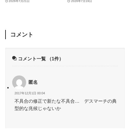
同アプリを使用中のユーザ
2026年7月21日
2026年7月19日
ーはベータ版の利用には注
意が必要
コメント
コメント一覧
（1件）
匿名
2017年12月1日 00:04
不具合の修正で新たな不具合… デスマーチの典
型的な兆候じゃないか