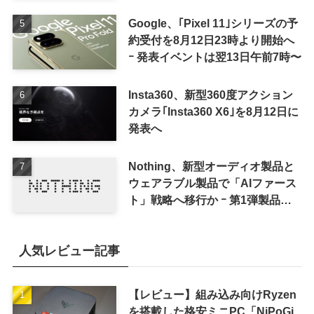
Google、｢Pixel 11｣シリーズの予
約受付を8月12日23時より開始へ
ｰ 発表イベントは翌13日午前7時〜
Insta360、新型360度アクション
カメラ｢Insta360 X6｣を8月12日に
発表へ
Nothing、新型オーディオ製品と
ウェアラブル製品で「AIファース
ト」戦略へ移行か ｰ 第1弾製品は
8〜9月に順次発表との情報
人気レビュー記事
【レビュー】組み込み向けRyzen
を搭載した格安ミニPC「NiPoGi