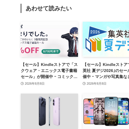
あわせて読みたい
【セール】Kindleストアで「ス
【セール】Kindleストア
クウェア・エニックス電子書籍
英社 夏デジ2026｣のセ
セール」が開催中 ｰ コミックや
催中 ｰ マンガや写真集な
ゲーム関連書籍などが最大50％
1,000冊以上が30％ポイ
2026年8月8日
2026年8月8日
オフに
元に