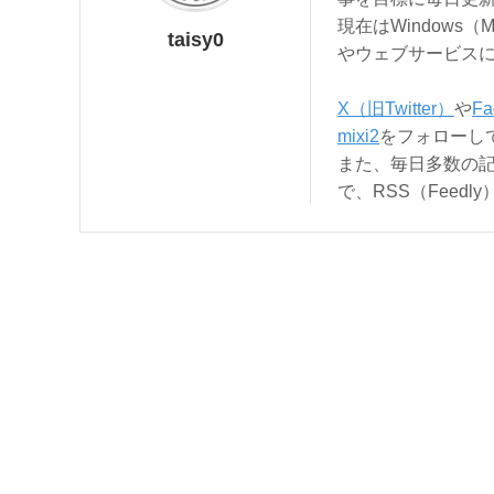
現在はWindows（
taisy0
やウェブサービス
X（旧Twitter）
や
Fa
mixi2
をフォローし
また、毎日多数の
で、RSS（Feed