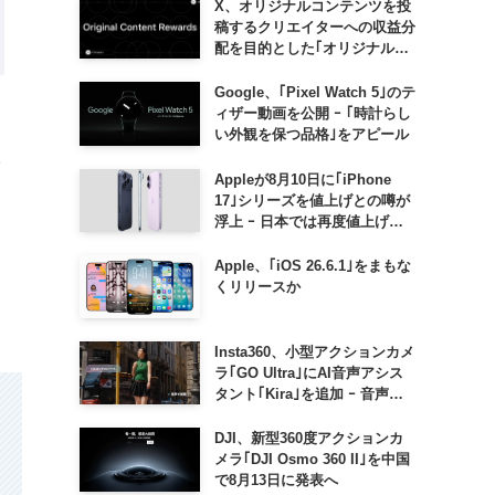
X、オリジナルコンテンツを投
稿するクリエイターへの収益分
配を目的とした｢オリジナルコ
ンテンツ報酬プログラム｣を導
入へ ｰ 従来の｢収益分配｣は廃
Google、｢Pixel Watch 5｣のテ
止
ィザー動画を公開 ｰ ｢時計らし
い外観を保つ品格｣をアピール
1
Appleが8月10日に｢iPhone
17｣シリーズを値上げとの噂が
浮上 ｰ 日本では再度値上げの
可能性も?!
Apple、｢iOS 26.6.1｣をまもな
くリリースか
Insta360、小型アクションカメ
ラ｢GO Ultra｣にAI音声アシス
タント｢Kira｣を追加 ｰ 音声で
質問したり、リアルタイム翻訳
などが利用可能に
DJI、新型360度アクションカ
メラ｢DJI Osmo 360 II｣を中国
で8月13日に発表へ