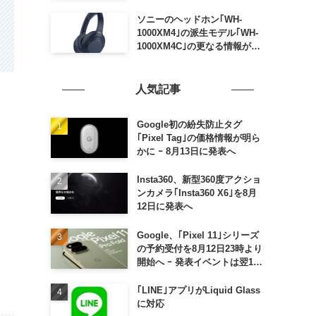
ソニーのヘッドホン｢WH-
1000XM4｣の派生モデル｢WH-
1000XM4C｣の更なる情報が明
らかに
人気記事
Google初の紛失防止タグ
｢Pixel Tag｣の価格情報が明ら
かに ｰ 8月13日に発表へ
Insta360、新型360度アクショ
ンカメラ｢Insta360 X6｣を8月
12日に発表へ
Google、｢Pixel 11｣シリーズ
の予約受付を8月12日23時より
開始へ ｰ 発表イベントは翌13
日午前7時〜
｢LINE｣アプリがLiquid Glass
に対応