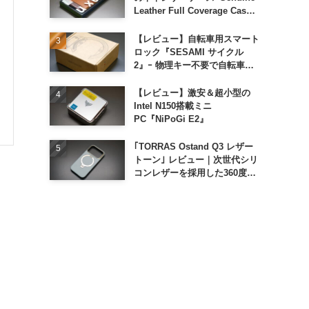
Leather Full Coverage Case
for iPhone 16 Pro｣
【レビュー】自転車用スマート
ロック『SESAMI サイクル
2』ｰ 物理キー不要で自転車の
解錠が超簡単に
【レビュー】激安＆超小型の
Intel N150搭載ミニ
PC『NiPoGi E2』
｢TORRAS Ostand Q3 レザー
トーン｣ レビュー｜次世代シリ
コンレザーを採用した360度回
転スタンド搭載ケース