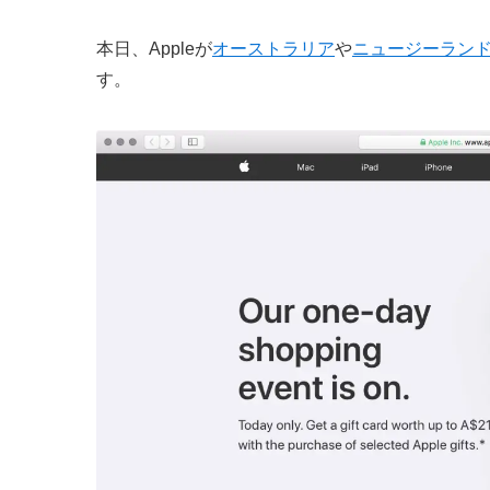
本日、Appleが
オーストラリア
や
ニュージーラン
す。