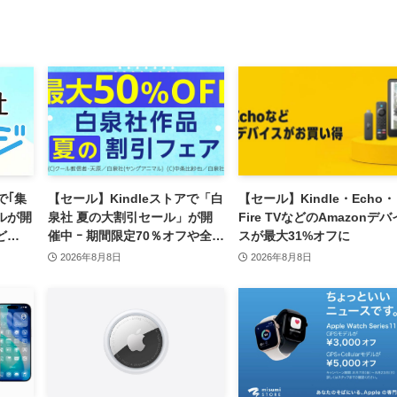
で｢集
【セール】Kindleストアで「白
【セール】Kindle・Echo・
ールが開
泉社 夏の大割引セール」が開
Fire TVなどのAmazonデバ
ど
催中 ｰ 期間限定70％オフや全巻
スが最大31%オフに
ント還
50％オフなど
2026年8月8日
2026年8月8日