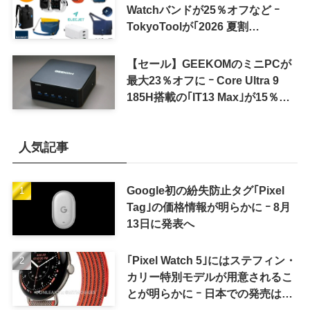
Watchバンドが25％オフなど ｰ
TokyoToolが｢2026 夏割
SUMMER SALE｣を開催中
【セール】GEEKOMのミニPCが
最大23％オフに ｰ Core Ultra 9
185H搭載の｢IT13 Max｣が15％オ
フなど
人気記事
Google初の紛失防止タグ｢Pixel
Tag｣の価格情報が明らかに ｰ 8月
13日に発表へ
｢Pixel Watch 5｣にはステフィン・
カリー特別モデルが用意されるこ
とが明らかに ｰ 日本での発売は期