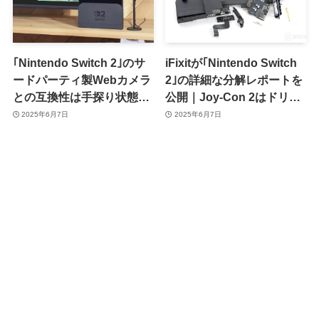
｢Nintendo Switch 2｣のサ
iFixitが｢Nintendo Switch
ードパーティ製Webカメラ
2｣の詳細な分解レポートを
との互換性は手探り状態｜
公開｜Joy-Con 2はドリフ
現時点での動作確認リスト
ト問題が発生する可能性あ
2025年6月7日
2025年6月7日
あり
り