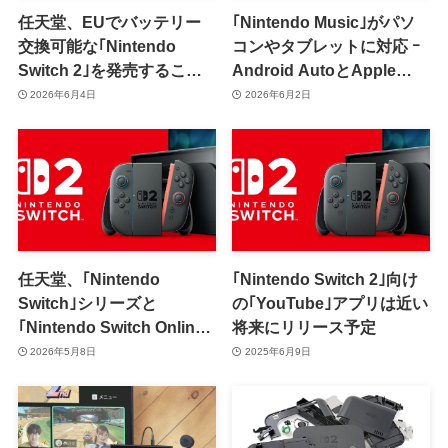
任天堂、EUでバッテリー
｢Nintendo Music｣がパソ
交換可能な｢Nintendo
コンやタブレットに対応 ｰ
Switch 2｣を発売すること
Android AutoとApple
を明らかに
CarPlayにも対応で車の中
2026年6月4日
2026年6月2日
でも楽しめるように
任天堂、｢Nintendo
｢Nintendo Switch 2｣向け
Switch｣シリーズと
の｢YouTube｣アプリは近い
｢Nintendo Switch Online｣
将来にリリース予定
を値上げ ｰ ｢Switch 2｣は
2026年5月8日
2025年6月9日
49,980円⇒59,980円に