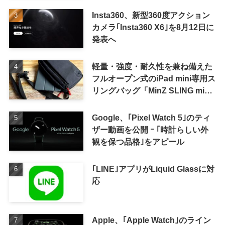
待しない方が良さそう
Insta360、新型360度アクション
カメラ｢Insta360 X6｣を8月12日に
発表へ
軽量・強度・耐久性を兼ね備えた
フルオープン式のiPad mini専用ス
リングバッグ「MinZ SLING mini
for iPad mini」発売
Google、｢Pixel Watch 5｣のティ
ザー動画を公開 ｰ ｢時計らしい外
観を保つ品格｣をアピール
｢LINE｣アプリがLiquid Glassに対
応
Apple、｢Apple Watch｣のライン