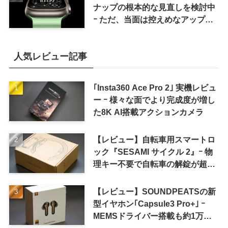
ナップの根本的な見直しを検討中
ｰ ただ、当面は控えめなアップグ
レードが続く見通し
人気レビュー記事
｢Insta360 Ace Pro 2｣ 実機レビュ
ー ｰ 様々な面でより完成度が増し
た8K AI搭載アクションカメラ
【レビュー】自転車用スマートロ
ック『SESAMI サイクル 2』ｰ 物
理キー不要で自転車の解錠が超簡
単に
【レビュー】SOUNDPEATSの新
型イヤホン｢Capsule3 Pro+｣ ｰ
MEMSドライバー搭載も約1万円