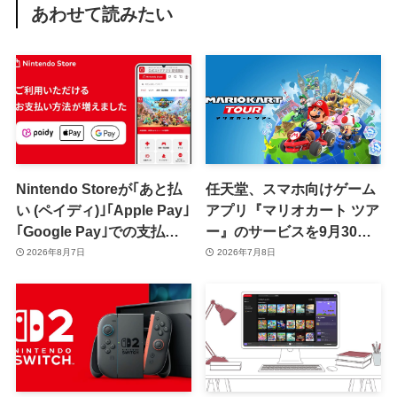
あわせて読みたい
Nintendo Storeが｢あと払
任天堂、スマホ向けゲーム
い (ペイディ)｣｢Apple Pay｣
アプリ『マリオカート ツア
｢Google Pay｣での支払い
ー』のサービスを9月30日
に対応
で終了へ
2026年8月7日
2026年7月8日