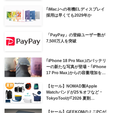
｢iMac｣への有機ELディスプレイ
採用は早くても2029年か
「PayPay」の登録ユーザー数が
7,500万人を突破
｢iPhone 18 Pro Max｣のバッテリ
ーの新たな写真が登場 ｰ ｢iPhone
17 Pro Max｣からの容量増加を確
認
【セール】NOMAD製Apple
Watchバンドが25％オフなど ｰ
TokyoToolが｢2026 夏割
SUMMER SALE｣を開催中
【セール】GEEKOMのミニPCが