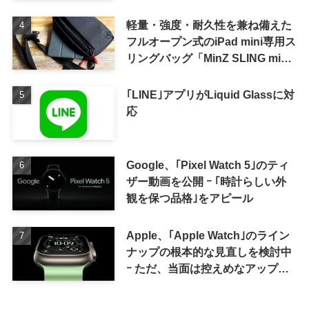
軽量・強度・耐久性を兼ね備えた
フルオープン式のiPad mini専用ス
リングバッグ「MinZ SLING mini
for iPad mini」発売
｢LINE｣アプリがLiquid Glassに対
応
Google、｢Pixel Watch 5｣のティ
ザー動画を公開 ｰ ｢時計らしい外
観を保つ品格｣をアピール
Apple、｢Apple Watch｣のライン
ナップの根本的な見直しを検討中
ｰ ただ、当面は控えめなアップグ
レードが続く見通し