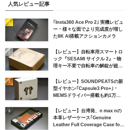
人気レビュー記事
｢Insta360 Ace Pro 2｣ 実機レビュ
ー ｰ 様々な面でより完成度が増し
た8K AI搭載アクションカメラ
【レビュー】自転車用スマートロ
ック『SESAMI サイクル 2』ｰ 物
理キー不要で自転車の解錠が超簡
単に
【レビュー】SOUNDPEATSの新
型イヤホン｢Capsule3 Pro+｣ ｰ
MEMSドライバー搭載も約1万円
の高コスパが特徴
【レビュー】台湾発、n max nの
本革レザーケース｢Genuine
Leather Full Coverage Case for