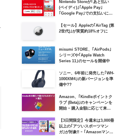
Nintendo Storeが｢あと払い
(ペイディ)｣｢Apple Pay｣
｢Google Pay｣での支払いに対
応
【セール】Appleの｢AirTag (第
す
2世代)｣が実質約18%オフに
misumi STORE、｢AirPods｣
シリーズや｢Apple Watch
Series 11｣のセールを開催中
ソニー、6年前に発売した｢WH-
1000XM4｣の新バージョンを準
備中??
Amazon、｢Kindleポイントク
ラブ (Beta)｣のキャンペーンを
開始 ｰ 購入金額に応じて来月
のポイント還元率アップ
【3日間限定】今週末は3,000冊
以上の｢アツいスポーツマン
ガ｣が対象!! ｰ ｢Amazonマンガ