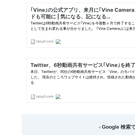
Google 検
＜