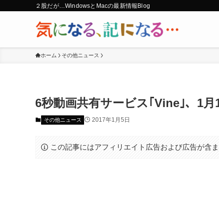
２股だが…WindowsとMacの最新情報Blog
ホーム
その他ニュース
6秒動画共有サービス｢Vine｣、1
2017年1月5日
その他ニュース
この記事にはアフィリエイト広告および広告が含