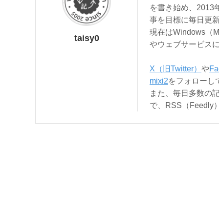
を書き始め、201
事を目標に毎日更
現在はWindows（
taisy0
やウェブサービス
X（旧Twitter）
や
Fa
mixi2
をフォローし
また、毎日多数の
で、RSS（Feed