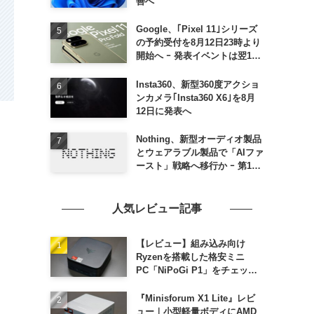
善へ
Google、｢Pixel 11｣シリーズ
の予約受付を8月12日23時より
開始へ ｰ 発表イベントは翌13
日午前7時〜
Insta360、新型360度アクショ
ンカメラ｢Insta360 X6｣を8月
12日に発表へ
Nothing、新型オーディオ製品
とウェアラブル製品で「AIファ
ースト」戦略へ移行か ｰ 第1弾
製品は8〜9月に順次発表との
情報
人気レビュー記事
【レビュー】組み込み向け
Ryzenを搭載した格安ミニ
PC「NiPoGi P1」をチェック
ｰ 1年前の同価格帯モデルより
高性能
『Minisforum X1 Lite』レビ
ュー｜小型軽量ボディにAMD