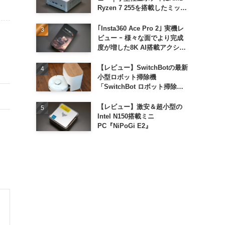
Ryzen 7 255を搭載したミッド
レンジモデル
｢Insta360 Ace Pro 2｣ 実機レ
ビュー ｰ 様々な面でより完成
度が増した8K AI搭載アクショ
ンカメラ
【レビュー】SwitchBotの最新
小型ロボット掃除機
「SwitchBot ロボット掃除機
K11+」
【レビュー】激安＆超小型の
Intel N150搭載ミニ
PC『NiPoGi E2』