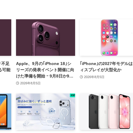
モリ不足
Apple、9月の｢iPhone 18｣シ
｢iPhone｣の2027年モデル
る可能
リーズの発表イベント開催に向
ィスプレイが大型化か
けた準備を開始 ｰ 9月8日か9月
2026年8月5日
9日に開催見込み
2026年8月5日