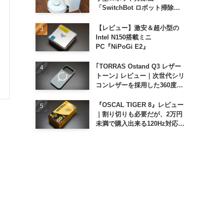
「SwitchBot ロボット掃除機
K11+」
【レビュー】激安＆超小型の
Intel N150搭載ミニ
PC『NiPoGi E2』
｢TORRAS Ostand Q3 レザー
トーン｣ レビュー｜次世代シリ
コンレザーを採用した360度回
転スタンド搭載ケース
『OSCAL TIGER 8』レビュー
｜割り切りも必要だが、2万円
未満で購入出来る120Hz対応大
画面スマホ