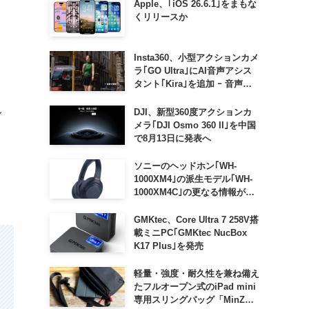
Apple、｢iOS 26.6.1｣をまもな
くリリースか
Insta360、小型アクションカメ
ラ｢GO Ultra｣にAI音声アシス
タント｢Kira｣を追加 ｰ 音声で
質問したり、リアルタイム翻訳
などが利用可能に
DJI、新型360度アクションカ
レ
メラ｢DJI Osmo 360 II｣を中国
で8月13日に発表へ
ソニーのヘッドホン｢WH-
1000XM4｣の派生モデル｢WH-
1000XM4C｣の更なる情報が明
らかに
GMKtec、Core Ultra 7 258V搭
載ミニPC｢GMKtec NucBox
K17 Plus｣を発売
軽量・強度・耐久性を兼ね備え
たフルオープン式のiPad mini
専用スリングバッグ「MinZ