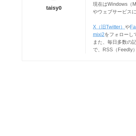
現在はWindows（
taisy0
やウェブサービス
X（旧Twitter）
や
Fa
mixi2
をフォローし
また、毎日多数の
で、RSS（Feed