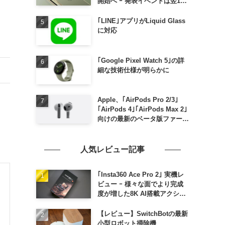
開始へ ｰ 発表イベントは翌13
日午前7時〜
｢LINE｣アプリがLiquid Glass
に対応
｢Google Pixel Watch 5｣の詳
細な技術仕様が明らかに
Apple、｢AirPods Pro 2/3｣
｢AirPods 4｣｢AirPods Max 2｣
向けの最新のベータ版ファーム
ウェア｢9A5336b｣を提供開始
人気レビュー記事
｢Insta360 Ace Pro 2｣ 実機レ
ビュー ｰ 様々な面でより完成
度が増した8K AI搭載アクショ
ンカメラ
【レビュー】SwitchBotの最新
小型ロボット掃除機