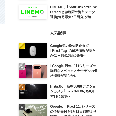
SLING mini for iPad mini」
発売
LINEMO、｢SoftBank Starlink
Direct｣と無制限の海外データ
通信(毎月最大7日間分)が追加
料金なしで利用可能に
人気記事
Google初の紛失防止タグ
｢Pixel Tag｣の価格情報が明ら
かに ｰ 8月13日に発表へ
｢Google Pixel 11｣シリーズの
詳細なスペックと全モデルの価
格情報が明らかに
Insta360、新型360度アクショ
ンカメラ｢Insta360 X6｣を8月
12日に発表へ
Google、｢Pixel 11｣シリーズ
の予約受付を8月12日23時より