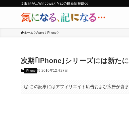
２股だが…WindowsとMacの最新情報Blog
ホーム
Apple
iPhone
次期｢iPhone｣シリーズには新
2016年12月27日
iPhone
この記事にはアフィリエイト広告および広告が含