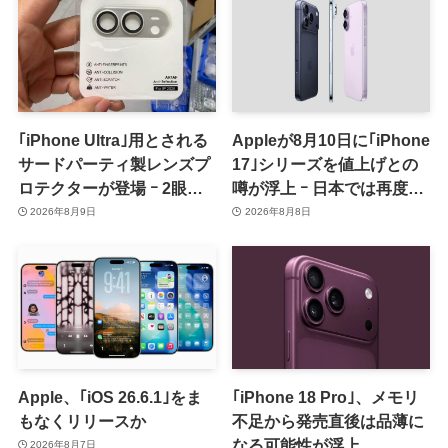
｢iPhone Ultra｣用とされる
Appleが8月10日に｢iPhone
サードパーティ製レンズプ
17｣シリーズを値上げとの
ロテクターが登場 ｰ 2眼カ
噂が浮上 ｰ 日本では再度値
メラ搭載や一部本体カラー
上げの可能性も?!
2026年8月9日
2026年8月8日
を示唆
Apple、｢iOS 26.6.1｣をま
｢iPhone 18 Pro｣、メモリ
もなくリリースか
不足から発売直後は品薄に
なる可能性が浮上
2026年8月7日