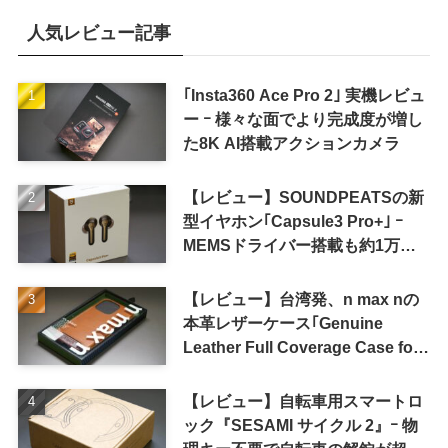
人気レビュー記事
｢Insta360 Ace Pro 2｣ 実機レビュ
ー ｰ 様々な面でより完成度が増し
た8K AI搭載アクションカメラ
【レビュー】SOUNDPEATSの新
型イヤホン｢Capsule3 Pro+｣ ｰ
MEMSドライバー搭載も約1万円
の高コスパが特徴
【レビュー】台湾発、n max nの
本革レザーケース｢Genuine
Leather Full Coverage Case for
iPhone 16 Pro｣
【レビュー】自転車用スマートロ
ック『SESAMI サイクル 2』ｰ 物