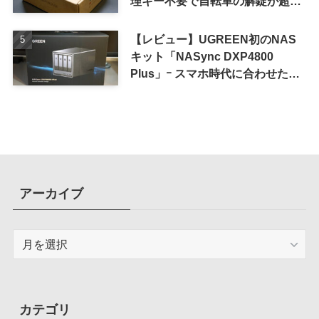
理キー不要で自転車の解錠が超簡
単に
【レビュー】UGREEN初のNAS
キット「NASync DXP4800
Plus」ｰ スマホ時代に合わせた設
計で、写真や動画によるスマホの
容量圧迫問題も解決
アーカイブ
ア
ー
カ
イ
ブ
カテゴリ