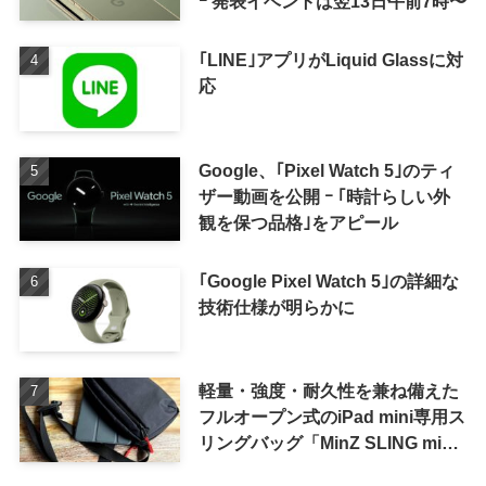
ｰ 発表イベントは翌13日午前7時〜
｢LINE｣アプリがLiquid Glassに対
応
Google、｢Pixel Watch 5｣のティ
ザー動画を公開 ｰ ｢時計らしい外
観を保つ品格｣をアピール
｢Google Pixel Watch 5｣の詳細な
技術仕様が明らかに
軽量・強度・耐久性を兼ね備えた
フルオープン式のiPad mini専用ス
リングバッグ「MinZ SLING mini
for iPad mini」発売