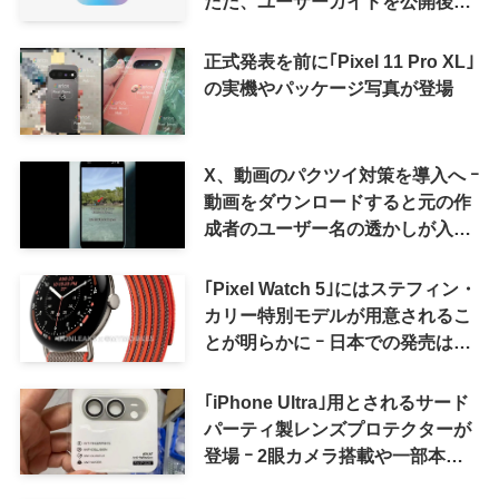
ただ、ユーザーガイドを公開後に
削除
正式発表を前に｢Pixel 11 Pro XL｣
の実機やパッケージ写真が登場
X、動画のパクツイ対策を導入へ ｰ
動画をダウンロードすると元の作
成者のユーザー名の透かしが入る
ように
｢Pixel Watch 5｣にはステフィン・
カリー特別モデルが用意されるこ
とが明らかに ｰ 日本での発売は期
待しない方が良さそう
｢iPhone Ultra｣用とされるサード
パーティ製レンズプロテクターが
登場 ｰ 2眼カメラ搭載や一部本体
カラーを示唆