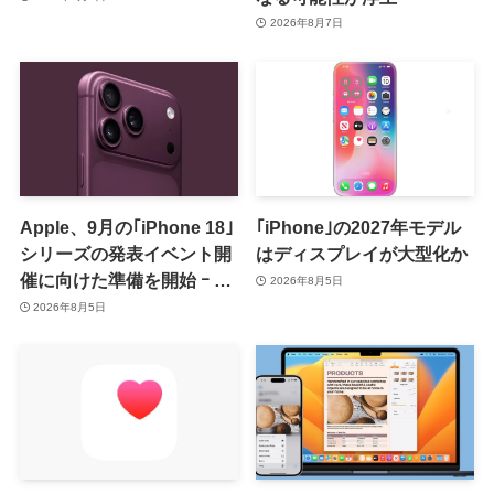
2026年8月7日
Apple、9月の｢iPhone 18｣
｢iPhone｣の2027年モデル
シリーズの発表イベント開
はディスプレイが大型化か
催に向けた準備を開始 ｰ 9
2026年8月5日
月8日か9月9日に開催見込
2026年8月5日
み