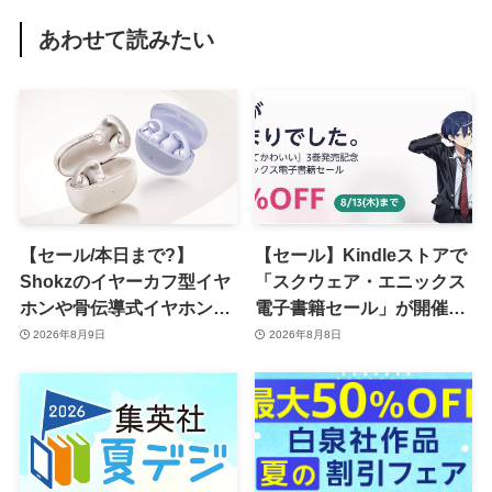
あわせて読みたい
【セール/本日まで?】
【セール】Kindleストアで
Shokzのイヤーカフ型イヤ
「スクウェア・エニックス
ホンや骨伝導式イヤホンが
電子書籍セール」が開催中
一律10％のポイント還元に
ｰ コミックやゲーム関連書
2026年8月9日
2026年8月8日
籍などが最大50％オフに