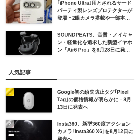
｢iPhone Ultra｣用とされるサード
パーティ製レンズプロテクターが
登場 ｰ 2眼カメラ搭載や一部本体
カラーを示唆
SOUNDPEATS、音質・ノイキャ
ン・軽量化を追求した新型イヤホ
ン「Air6 Pro」を8月28日に発売
へ
人気記事
Google初の紛失防止タグ｢Pixel
Tag｣の価格情報が明らかに ｰ 8月
13日に発表へ
Insta360、新型360度アクション
カメラ｢Insta360 X6｣を8月12日に
発表へ