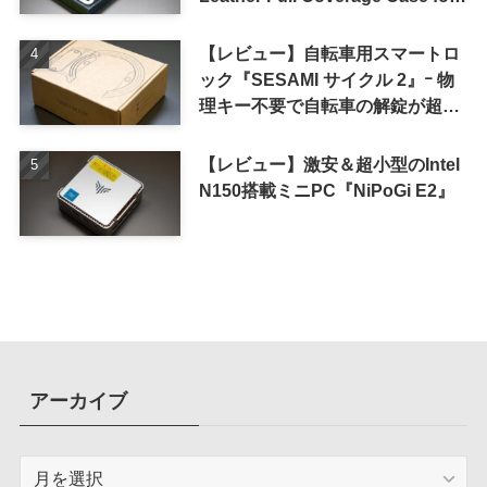
iPhone 16 Pro｣
【レビュー】自転車用スマートロ
ック『SESAMI サイクル 2』ｰ 物
理キー不要で自転車の解錠が超簡
単に
【レビュー】激安＆超小型のIntel
N150搭載ミニPC『NiPoGi E2』
アーカイブ
ア