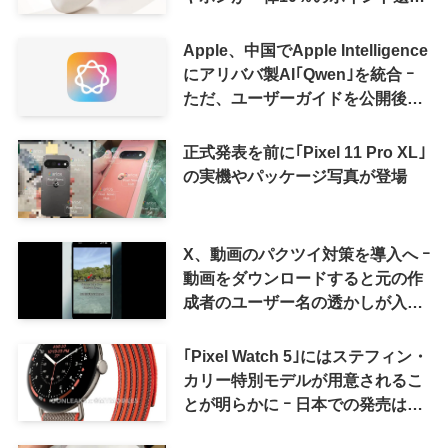
に
Apple、中国でApple Intelligence
にアリババ製AI｢Qwen｣を統合 ｰ
ただ、ユーザーガイドを公開後に
削除
正式発表を前に｢Pixel 11 Pro XL｣
の実機やパッケージ写真が登場
X、動画のパクツイ対策を導入へ ｰ
動画をダウンロードすると元の作
成者のユーザー名の透かしが入る
ように
｢Pixel Watch 5｣にはステフィン・
カリー特別モデルが用意されるこ
とが明らかに ｰ 日本での発売は期
待しない方が良さそう