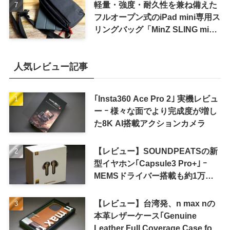
軽量・強度・耐久性を兼ね備えた
フルオープン式のiPad mini専用ス
リングバッグ「MinZ SLING mini
for iPad mini」発売
人気レビュー記事
｢Insta360 Ace Pro 2｣ 実機レビュ
ー ｰ 様々な面でより完成度が増し
た8K AI搭載アクションカメラ
【レビュー】SOUNDPEATSの新
型イヤホン｢Capsule3 Pro+｣ ｰ
MEMSドライバー搭載も約1万円
の高コスパが特徴
【レビュー】台湾発、n max nの
本革レザーケース｢Genuine
Leather Full Coverage Case for