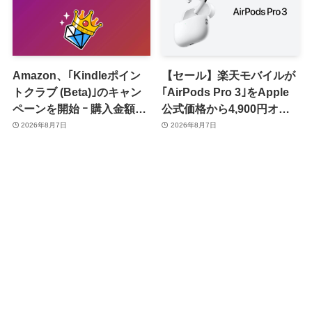
Amazon、｢Kindleポイン
【セール】楽天モバイルが
トクラブ (Beta)｣のキャン
｢AirPods Pro 3｣をApple
ペーンを開始 ｰ 購入金額に
公式価格から4,900円オフ
応じて来月のポイント還元
で販売中
2026年8月7日
2026年8月7日
率アップ