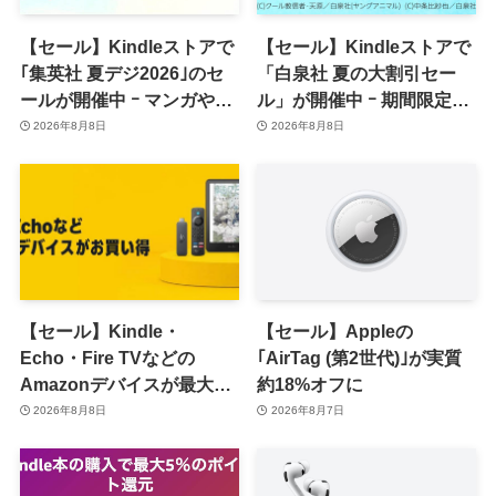
【セール】Kindleストアで
【セール】Kindleストアで
｢集英社 夏デジ2026｣のセ
「白泉社 夏の大割引セー
ールが開催中 ｰ マンガや写
ル」が開催中 ｰ 期間限定
真集など1,000冊以上が
70％オフや全巻50％オフな
2026年8月8日
2026年8月8日
30％ポイント還元に
ど
【セール】Kindle・
【セール】Appleの
Echo・Fire TVなどの
｢AirTag (第2世代)｣が実質
Amazonデバイスが最大
約18%オフに
31%オフに
2026年8月8日
2026年8月7日