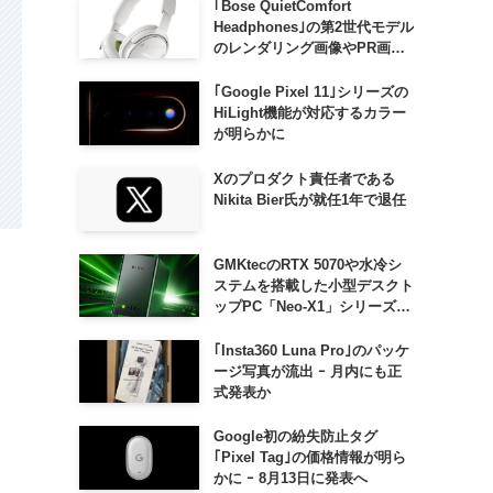
｢Bose QuietComfort
Headphones｣の第2世代モデル
のレンダリング画像やPR画像
が流出 ｰ まもなく発表か
｢Google Pixel 11｣シリーズの
HiLight機能が対応するカラー
が明らかに
Xのプロダクト責任者である
Nikita Bier氏が就任1年で退任
GMKtecのRTX 5070や水冷シ
ステムを搭載した小型デスクト
ップPC「Neo-X1」シリーズ、
日本でも9月中旬に発売へ
｢Insta360 Luna Pro｣のパッケ
ージ写真が流出 ｰ 月内にも正
式発表か
Google初の紛失防止タグ
｢Pixel Tag｣の価格情報が明ら
かに ｰ 8月13日に発表へ