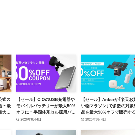
、公式ス
【セール】CIOのUSB充電器や
【セール】Ankerが｢楽天お
 ｰ 最
モバイルバッテリーが最大50%
い物マラソン｣で多数の対象
最大
オフに ｰ 半固体系セル採用バッ
品を最大50%オフで販売す
テリーやハンディファンなど最
ールを開催中（8月11日ま
2026年8月4日
2026年8月4日
新製品も対象