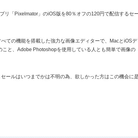
アプリ「Pixelmator」のiOS版を80％オフの120円で配信するセ
ったすべての機能を搭載した強力な画像エディターで、MacとiOSデ
、Adobe Photoshopを使用している人とも簡単で画像の
、セールはいつまでかは不明の為、欲しかった方はこの機会に