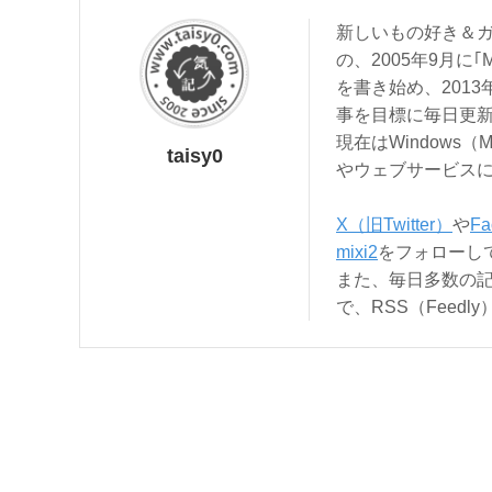
新しいもの好き＆ガ
の、2005年9月に｢
を書き始め、201
事を目標に毎日更
現在はWindows（
taisy0
やウェブサービス
X（旧Twitter）
や
Fa
mixi2
をフォローし
また、毎日多数の
で、RSS（Feed