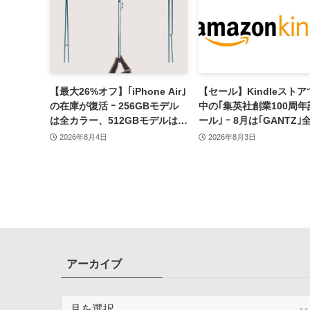
【最大26%オフ】｢iPhone Air｣
【セール】Kindleスト
の在庫が復活 ｰ 256GBモデル
中の｢集英社創業100周
は全カラー、512GBモデルはホ
ール｣ ｰ 8月は｢GANTZ｣
ワイト以外が在庫有り
100円均一で販売中
2026年8月4日
2026年8月3日
アーカイブ
ア