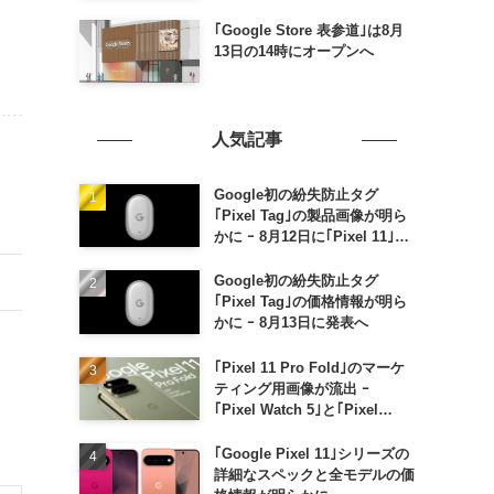
｢Google Store 表参道｣は8月
13日の14時にオープンへ
人気記事
Google初の紛失防止タグ
｢Pixel Tag｣の製品画像が明ら
かに ｰ 8月12日に｢Pixel 11｣な
どと一緒に発表か
Google初の紛失防止タグ
｢Pixel Tag｣の価格情報が明ら
かに ｰ 8月13日に発表へ
｢Pixel 11 Pro Fold｣のマーケ
ティング用画像が流出 ｰ
｢Pixel Watch 5｣と｢Pixel
Buds Pro 2｣の新カラーの画像
も
｢Google Pixel 11｣シリーズの
詳細なスペックと全モデルの価