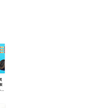
買
製
るセ
で）