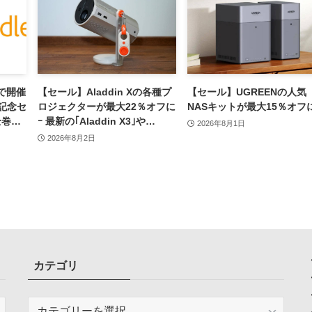
アで開催
【セール】Aladdin Xの各種プ
【セール】UGREENの人気
年記念セ
ロジェクターが最大22％オフに
NASキットが最大15％オフ
全巻が
ｰ 最新の｢Aladdin X3｣や
2026年8月1日
｢Aladdin Poca｣シリーズも対
2026年8月2日
象
カテゴリ
カ