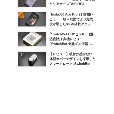
クリアケース｢AIR-REAL
INVISIBLE｣
｢Insta360 Ace Pro 2｣ 実機レ
ビュー ｰ 様々な面でより完成
度が増した8K AI搭載アクショ
ンカメラ
｢SwitchBot CO2センサー (温
湿度計)｣ 実機レビュー ｰ
｢SwitchBot 気化式加湿器｣と
の連携でオートメーション化が
便利
【レビュー】後付け感がない一
体型カバーデザインを採用した
スマートロック｢SwitchBot ロ
ック Ultra｣｜充電式バッテリ
ーも標準採用