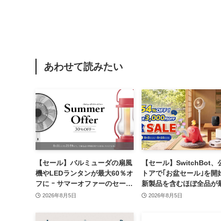
あわせて読みたい
【セール】バルミューダの扇風
【セール】SwitchBot
機やLEDランタンが最大60％オ
トアで｢お盆セール｣を開始
フに ｰ サマーオファーのセール
新製品を含むほぼ全品が
開催中
54％オフに
2026年8月5日
2026年8月5日