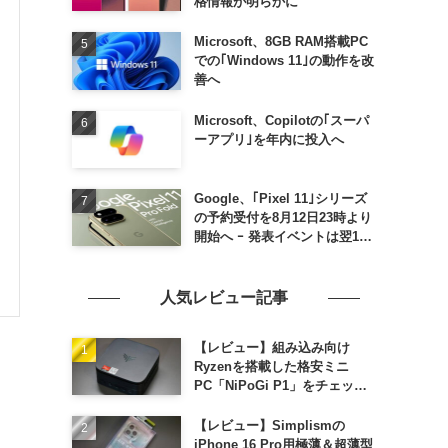
格情報が明らかに
Microsoft、8GB RAM搭載PC
での｢Windows 11｣の動作を改
善へ
Microsoft、Copilotの｢スーパ
ーアプリ｣を年内に投入へ
Google、｢Pixel 11｣シリーズ
の予約受付を8月12日23時より
開始へ ｰ 発表イベントは翌13
日午前7時〜
人気レビュー記事
【レビュー】組み込み向け
Ryzenを搭載した格安ミニ
PC「NiPoGi P1」をチェック
ｰ 1年前の同価格帯モデルより
高性能
【レビュー】Simplismの
iPhone 16 Pro用極薄＆超薄型