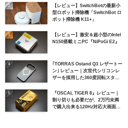
【レビュー】SwitchBotの最新小
型ロボット掃除機「SwitchBot ロ
ボット掃除機 K11+」
【レビュー】激安＆超小型のIntel
N150搭載ミニPC『NiPoGi E2』
｢TORRAS Ostand Q3 レザートー
ン｣ レビュー｜次世代シリコンレ
ザーを採用した360度回転スタン
ド搭載ケース
『OSCAL TIGER 8』レビュー｜
割り切りも必要だが、2万円未満
で購入出来る120Hz対応大画面ス
マホ