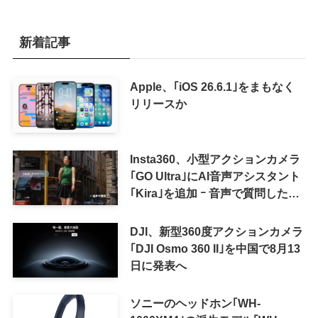
新着記事
Apple、｢iOS 26.6.1｣をまもなく
リリースか
Insta360、小型アクションカメラ
｢GO Ultra｣にAI音声アシスタント
｢Kira｣を追加 ｰ 音声で質問した
り、リアルタイム翻訳などが利用
可能に
DJI、新型360度アクションカメラ
｢DJI Osmo 360 II｣を中国で8月13
日に発表へ
ソニーのヘッドホン｢WH-