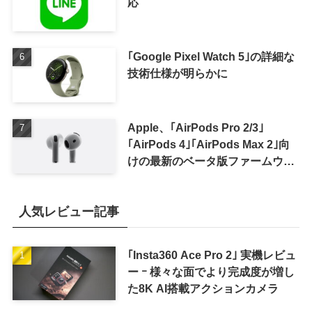
応
｢Google Pixel Watch 5｣の詳細な
技術仕様が明らかに
Apple、｢AirPods Pro 2/3｣
｢AirPods 4｣｢AirPods Max 2｣向
けの最新のベータ版ファームウェ
ア｢9A5336b｣を提供開始
人気レビュー記事
｢Insta360 Ace Pro 2｣ 実機レビュ
ー ｰ 様々な面でより完成度が増し
た8K AI搭載アクションカメラ