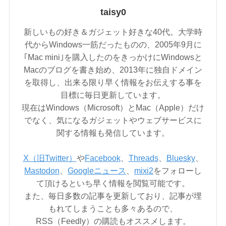
taisy0
新しいもの好き＆ガジェット好きな40代。大学時
代からWindows一筋だったものの、2005年9月に
｢Mac mini｣を購入したのをきっかけにWindowsと
Macのブログを書き始め、2013年に独自ドメイン
を取得し、出来る限り早く情報をお伝えする事を
目標に毎日更新しています。
現在はWindows（Microsoft）とMac（Apple）だけ
でなく、気になるガジェットやウェブサービスに
関する情報も発信しています。
X（旧Twitter）
や
Facebook
、
Threads
、
Bluesky
、
Mastodon
、
Googleニュース
、
mixi2
をフォローし
て頂けるといち早く情報を閲覧可能です。
また、毎日多数の記事を更新しており、記事が埋
もれてしまうことも多々あるので、
RSS（Feedly）の購読もオススメします。