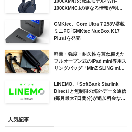
1000XM4｣の派生モデル｢WH-
1000XM4C｣の更なる情報が明ら
かに
GMKtec、Core Ultra 7 258V搭載
ミニPC｢GMKtec NucBox K17
Plus｣を発売
軽量・強度・耐久性を兼ね備えた
フルオープン式のiPad mini専用ス
リングバッグ「MinZ SLING mini
for iPad mini」発売
LINEMO、｢SoftBank Starlink
Direct｣と無制限の海外データ通信
(毎月最大7日間分)が追加料金なし
で利用可能に
人気記事