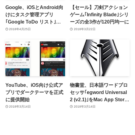
Google、iOSとAndroid向
【セール】刀剣アクション
けにタスク管理アプリ
ゲーム｢Infinity Blade｣シリ
｢Google ToDo リスト｣を
ーズの全3作が120円均一に
リリース
2018年4月25日
2018年3月22日
YouTube、iOS向け公式ア
物書堂、日本語ワードプロ
プリでダークテーマを正式
セッサ｢egword Universal
に提供開始
2 (v2.1)｣をMac App Store
で販売開始 ｰ 4月30日まで
2018年3月14日
2018年3月14日
は約半額に