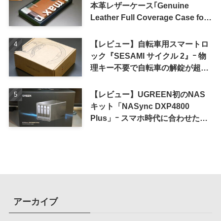
本革レザーケース｢Genuine
Leather Full Coverage Case for
iPhone 16 Pro｣
【レビュー】自転車用スマートロ
ック『SESAMI サイクル 2』ｰ 物
理キー不要で自転車の解錠が超簡
単に
【レビュー】UGREEN初のNAS
キット「NASync DXP4800
Plus」ｰ スマホ時代に合わせた設
計で、写真や動画によるスマホの
容量圧迫問題も解決
アーカイブ