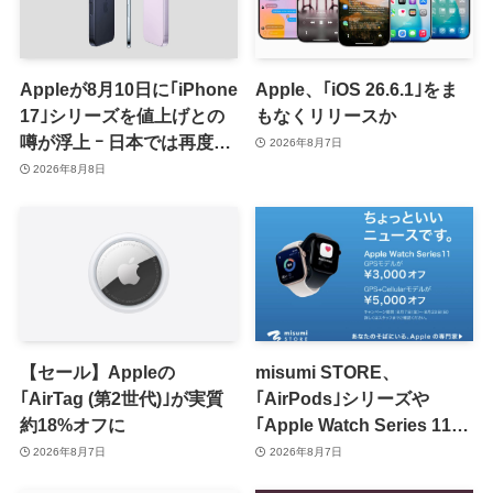
Appleが8月10日に｢iPhone
Apple、｢iOS 26.6.1｣をま
17｣シリーズを値上げとの
もなくリリースか
噂が浮上 ｰ 日本では再度値
2026年8月7日
上げの可能性も?!
2026年8月8日
【セール】Appleの
misumi STORE、
｢AirTag (第2世代)｣が実質
｢AirPods｣シリーズや
約18%オフに
｢Apple Watch Series 11｣
のセールを開催中
2026年8月7日
2026年8月7日