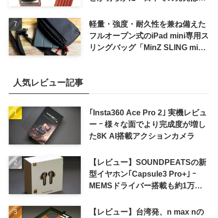
待しない方が良さそう
軽量・強度・耐久性を兼ね備えた
フルオープン式のiPad mini専用ス
リングバッグ「MinZ SLING mini
for iPad mini」発売
人気レビュー記事
｢Insta360 Ace Pro 2｣ 実機レビュ
ー ｰ 様々な面でより完成度が増し
た8K AI搭載アクションカメラ
【レビュー】SOUNDPEATSの新
型イヤホン｢Capsule3 Pro+｣ ｰ
MEMSドライバー搭載も約1万円
の高コスパが特徴
【レビュー】台湾発、n max nの