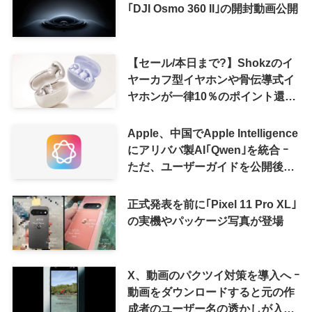
｢DJI Osmo 360 II｣の開封動画公開
【セール/本日まで?】Shokzのイ
ヤーカフ型イヤホンや骨伝導式イ
ヤホンが一律10％のポイント還元
に
Apple、中国でApple Intelligence
にアリババ製AI｢Qwen｣を統合 ｰ
ただ、ユーザーガイドを公開後に
削除
正式発表を前に｢Pixel 11 Pro XL｣
の実機やパッケージ写真が登場
X、動画のパクツイ対策を導入へ ｰ
動画をダウンロードすると元の作
成者のユーザー名の透かしが入る