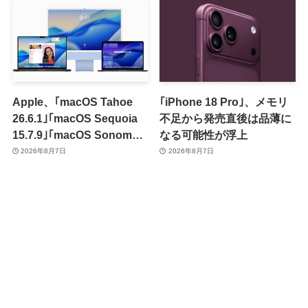
Apple、｢macOS Tahoe
｢iPhone 18 Pro｣、メモリ
26.6.1｣｢macOS Sequoia
不足から発売直後は品薄に
15.7.9｣｢macOS Sonoma
なる可能性が浮上
14.8.9｣をリリース ｰ 画面共
2026年8月7日
2026年8月7日
有の脆弱性を修正