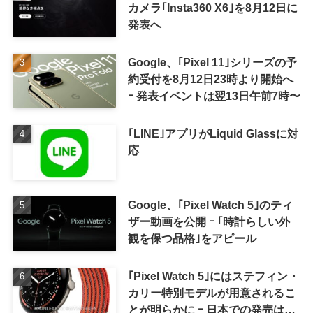
カメラ｢Insta360 X6｣を8月12日に
発表へ
Google、｢Pixel 11｣シリーズの予
約受付を8月12日23時より開始へ
ｰ 発表イベントは翌13日午前7時〜
｢LINE｣アプリがLiquid Glassに対
応
Google、｢Pixel Watch 5｣のティ
ザー動画を公開 ｰ ｢時計らしい外
観を保つ品格｣をアピール
｢Pixel Watch 5｣にはステフィン・
カリー特別モデルが用意されるこ
とが明らかに ｰ 日本での発売は期