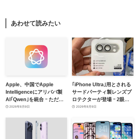
あわせて読みたい
Apple、中国でApple
｢iPhone Ultra｣用とされる
Intelligenceにアリババ製
サードパーティ製レンズプ
AI｢Qwen｣を統合 ｰ ただ、
ロテクターが登場 ｰ 2眼カ
ユーザーガイドを公開後に
メラ搭載や一部本体カラー
2026年8月9日
2026年8月9日
削除
を示唆