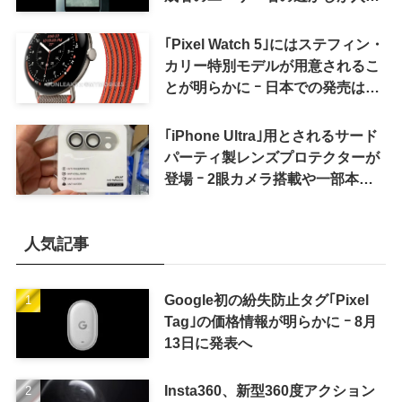
ように
｢Pixel Watch 5｣にはステフィン・
カリー特別モデルが用意されるこ
とが明らかに ｰ 日本での発売は期
待しない方が良さそう
｢iPhone Ultra｣用とされるサード
パーティ製レンズプロテクターが
登場 ｰ 2眼カメラ搭載や一部本体
カラーを示唆
人気記事
Google初の紛失防止タグ｢Pixel
Tag｣の価格情報が明らかに ｰ 8月
13日に発表へ
Insta360、新型360度アクション