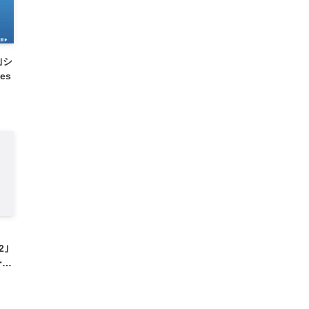
s｣シ
es
2｣
ーム
始