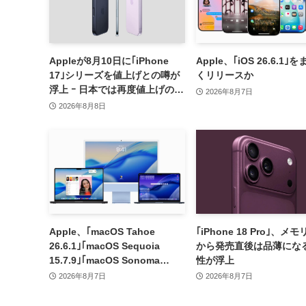
Appleが8月10日に｢iPhone
Apple、｢iOS 26.6.1｣
17｣シリーズを値上げとの噂が
くリリースか
浮上 ｰ 日本では再度値上げの可
2026年8月7日
能性も?!
2026年8月8日
Apple、｢macOS Tahoe
｢iPhone 18 Pro｣、メ
26.6.1｣｢macOS Sequoia
から発売直後は品薄にな
15.7.9｣｢macOS Sonoma
性が浮上
14.8.9｣をリリース ｰ 画面共有
2026年8月7日
2026年8月7日
の脆弱性を修正