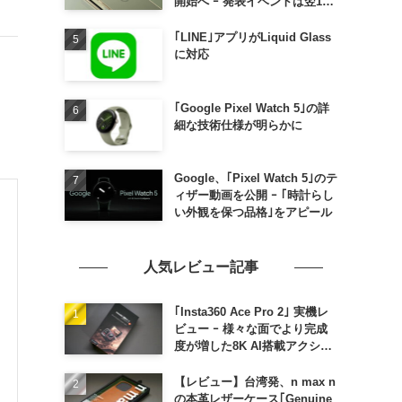
開始へ ｰ 発表イベントは翌13
日午前7時〜
｢LINE｣アプリがLiquid Glass
に対応
｢Google Pixel Watch 5｣の詳
細な技術仕様が明らかに
Google、｢Pixel Watch 5｣のテ
ィザー動画を公開 ｰ ｢時計らし
い外観を保つ品格｣をアピール
人気レビュー記事
｢Insta360 Ace Pro 2｣ 実機レ
ビュー ｰ 様々な面でより完成
度が増した8K AI搭載アクショ
ンカメラ
【レビュー】台湾発、n max n
の本革レザーケース｢Genuine