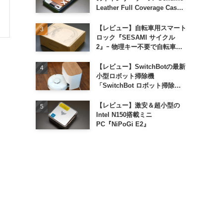
Leather Full Coverage Case
for iPhone 16 Pro｣
【レビュー】自転車用スマート
ロック『SESAMI サイクル
2』ｰ 物理キー不要で自転車の
解錠が超簡単に
【レビュー】SwitchBotの最新
小型ロボット掃除機
「SwitchBot ロボット掃除機
K11+」
【レビュー】激安＆超小型の
Intel N150搭載ミニ
PC『NiPoGi E2』