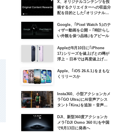
X、オリジナルコンテンツを投
稿するクリエイターへの収益分
配を目的とした｢オリジナルコ
ンテンツ報酬プログラム｣を導
入へ ｰ 従来の｢収益分配｣は廃
Google、｢Pixel Watch 5｣のテ
止
ィザー動画を公開 ｰ ｢時計らし
い外観を保つ品格｣をアピール
Appleが8月10日に｢iPhone
17｣シリーズを値上げとの噂が
浮上 ｰ 日本では再度値上げの
可能性も?!
Apple、｢iOS 26.6.1｣をまもな
くリリースか
Insta360、小型アクションカメ
ラ｢GO Ultra｣にAI音声アシス
タント｢Kira｣を追加 ｰ 音声で
質問したり、リアルタイム翻訳
などが利用可能に
DJI、新型360度アクションカ
メラ｢DJI Osmo 360 II｣を中国
で8月13日に発表へ