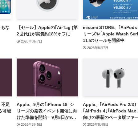
をまもな
【セール】Appleの｢AirTag (第
misumi STORE、｢AirPod
2世代)｣が実質約18%オフに
リーズや｢Apple Watch Seri
11｣のセールを開催中
2026年8月7日
2026年8月7日
モリ不足
Apple、9月の｢iPhone 18｣シ
Apple、｢AirPods Pro 2/3｣
る可能
リーズの発表イベント開催に向
｢AirPods 4｣｢AirPods Max 
けた準備を開始 ｰ 9月8日か9月
向けの最新のベータ版ファ
9日に開催見込み
ウェア｢9A5336b｣を提供開
2026年8月5日
2026年8月5日