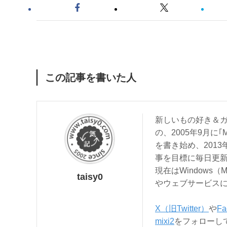
この記事を書いた人
新しいもの好き＆ガ
の、2005年9月に｢
を書き始め、201
事を目標に毎日更
現在はWindows（
taisy0
やウェブサービス
X（旧Twitter）
や
Fa
mixi2
をフォローし