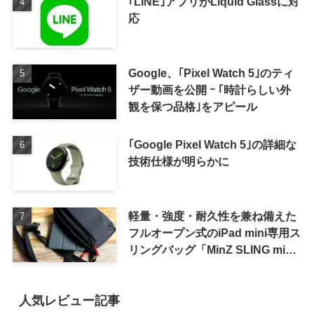
｢LINE｣アプリがLiquid Glassに対
応
Google、｢Pixel Watch 5｣のティ
ザー動画を公開 ｰ ｢時計らしい外
観を保つ品格｣をアピール
｢Google Pixel Watch 5｣の詳細な
技術仕様が明らかに
軽量・強度・耐久性を兼ね備えた
フルオープン式のiPad mini専用ス
リングバッグ「MinZ SLING mini
for iPad mini」発売
人気レビュー記事