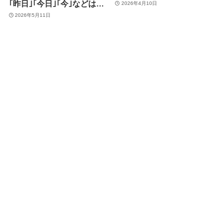
｢昨日｣｢今日｣｢今｣などはリ
2026年4月10日
ンク (青文字)化の対象外に
2026年5月11日