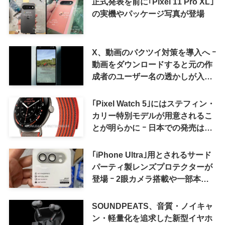
正式発表を前に｢Pixel 11 Pro XL｣
の実機やパッケージ写真が登場
X、動画のパクツイ対策を導入へ ｰ
動画をダウンロードすると元の作
成者のユーザー名の透かしが入る
ように
｢Pixel Watch 5｣にはステフィン・
カリー特別モデルが用意されるこ
とが明らかに ｰ 日本での発売は期
待しない方が良さそう
｢iPhone Ultra｣用とされるサード
パーティ製レンズプロテクターが
登場 ｰ 2眼カメラ搭載や一部本体
カラーを示唆
SOUNDPEATS、音質・ノイキャ
ン・軽量化を追求した新型イヤホ