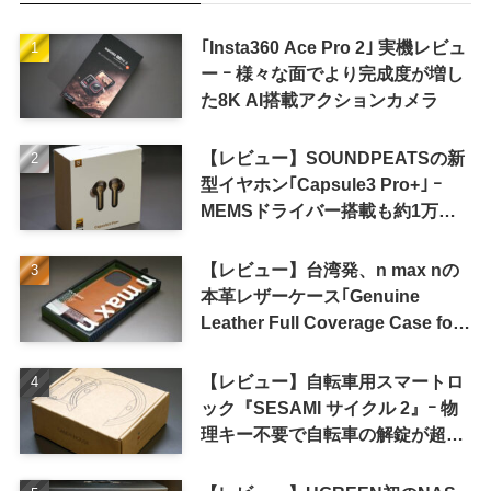
｢Insta360 Ace Pro 2｣ 実機レビュ
ー ｰ 様々な面でより完成度が増し
た8K AI搭載アクションカメラ
【レビュー】SOUNDPEATSの新
型イヤホン｢Capsule3 Pro+｣ ｰ
MEMSドライバー搭載も約1万円
の高コスパが特徴
【レビュー】台湾発、n max nの
本革レザーケース｢Genuine
Leather Full Coverage Case for
iPhone 16 Pro｣
【レビュー】自転車用スマートロ
ック『SESAMI サイクル 2』ｰ 物
理キー不要で自転車の解錠が超簡
単に