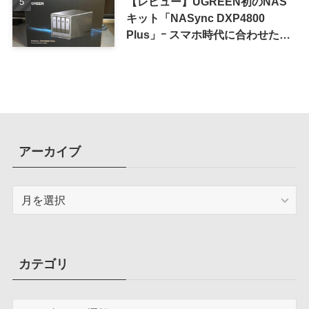
【レビュー】UGREEN初のNAS
キット「NASync DXP4800
Plus」ｰ スマホ時代に合わせた設
計で、写真や動画によるスマホの
容量圧迫問題も解決
アーカイブ
ア
ー
カ
イ
ブ
カテゴリ
カ