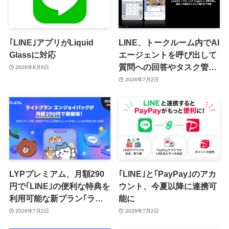
｢LINE｣アプリがLiquid
LINE、トークルーム内でAI
Glassに対応
エージェントを呼び出して
質問への回答やタスク管理
2026年8月6日
を支援してくれる新機能
2026年7月2日
「Agent i in chat」を年内
に提供へ
LYPプレミアム、月額290
｢LINE｣と｢PayPay｣のアカ
円で｢LINE｣の便利な特典を
ウント、今夏以降に連携可
利用可能な新プラン｢ライ
能に
トプラン エンジョイパッ
2026年7月2日
2026年7月2日
ク｣を発表