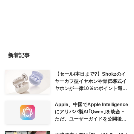
新着記事
【セール/本日まで?】Shokzのイ
ヤーカフ型イヤホンや骨伝導式イ
ヤホンが一律10％のポイント還元
に
Apple、中国でApple Intelligence
にアリババ製AI｢Qwen｣を統合 ｰ
ただ、ユーザーガイドを公開後に
削除