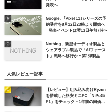
発表へ
Google、｢Pixel 11｣シリーズの予
約受付を8月12日23時より開始へ
ｰ 発表イベントは翌13日午前7時〜
Nothing、新型オーディオ製品と
ウェアラブル製品で「AIファース
ト」戦略へ移行か ｰ 第1弾製品は
8〜9月に順次発表との情報
人気レビュー記事
【レビュー】組み込み向けRyzen
を搭載した格安ミニPC「NiPoGi
P1」をチェック ｰ 1年前の同価格
帯モデルより高性能