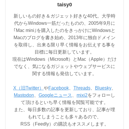
taisy0
新しいもの好き＆ガジェット好きな40代。大学時
代からWindows一筋だったものの、2005年9月に
｢Mac mini｣を購入したのをきっかけにWindowsと
Macのブログを書き始め、2013年に独自ドメイン
を取得し、出来る限り早く情報をお伝えする事を
目標に毎日更新しています。
現在はWindows（Microsoft）とMac（Apple）だけ
でなく、気になるガジェットやウェブサービスに
関する情報も発信しています。
X（旧Twitter）
や
Facebook
、
Threads
、
Bluesky
、
Mastodon
、
Googleニュース
、
mixi2
をフォローし
て頂けるといち早く情報を閲覧可能です。
また、毎日多数の記事を更新しており、記事が埋
もれてしまうことも多々あるので、
RSS（Feedly）の購読もオススメします。