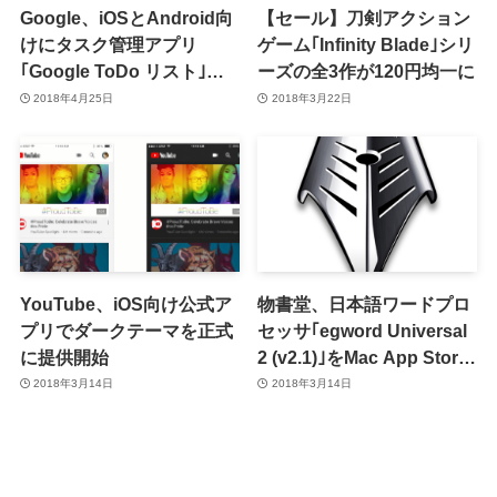
Google、iOSとAndroid向
【セール】刀剣アクション
けにタスク管理アプリ
ゲーム｢Infinity Blade｣シリ
｢Google ToDo リスト｣を
ーズの全3作が120円均一に
リリース
2018年4月25日
2018年3月22日
YouTube、iOS向け公式ア
物書堂、日本語ワードプロ
プリでダークテーマを正式
セッサ｢egword Universal
に提供開始
2 (v2.1)｣をMac App Store
で販売開始 ｰ 4月30日まで
2018年3月14日
2018年3月14日
は約半額に