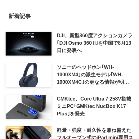
新着記事
DJI、新型360度アクションカメラ
｢DJI Osmo 360 II｣を中国で8月13
日に発表へ
ソニーのヘッドホン｢WH-
1000XM4｣の派生モデル｢WH-
1000XM4C｣の更なる情報が明ら
かに
GMKtec、Core Ultra 7 258V搭載
ミニPC｢GMKtec NucBox K17
Plus｣を発売
軽量・強度・耐久性を兼ね備えた
フルオープン式のiPad mini専用ス