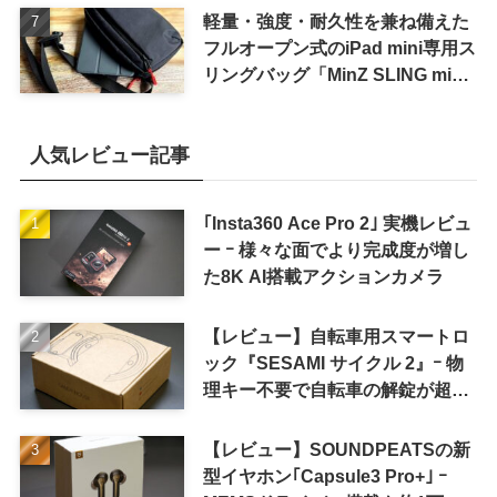
軽量・強度・耐久性を兼ね備えた
フルオープン式のiPad mini専用ス
リングバッグ「MinZ SLING mini
for iPad mini」発売
人気レビュー記事
｢Insta360 Ace Pro 2｣ 実機レビュ
ー ｰ 様々な面でより完成度が増し
た8K AI搭載アクションカメラ
【レビュー】自転車用スマートロ
ック『SESAMI サイクル 2』ｰ 物
理キー不要で自転車の解錠が超簡
単に
【レビュー】SOUNDPEATSの新
型イヤホン｢Capsule3 Pro+｣ ｰ