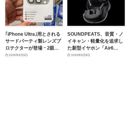
｢iPhone Ultra｣用とされる
SOUNDPEATS、音質・ノ
サードパーティ製レンズプ
イキャン・軽量化を追求し
ロテクターが登場 ｰ 2眼カ
た新型イヤホン「Air6
メラ搭載や一部本体カラー
Pro」を8月28日に発売へ
2026年8月9日
2026年8月8日
を示唆