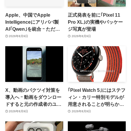
Apple、中国でApple
正式発表を前に｢Pixel 11
Intelligenceにアリババ製
Pro XL｣の実機やパッケー
AI｢Qwen｣を統合 ｰ ただ、
ジ写真が登場
ユーザーガイドを公開後に
2026年8月9日
2026年8月9日
削除
X、動画のパクツイ対策を
｢Pixel Watch 5｣にはステフ
導入へ ｰ 動画をダウンロー
ィン・カリー特別モデルが
ドすると元の作成者のユー
用意されることが明らかに
ザー名の透かしが入るよう
ｰ 日本での発売は期待しな
2026年8月9日
2026年8月9日
に
い方が良さそう