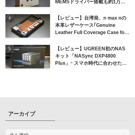
MEMSドライバー搭載も約1万円
の高コスパが特徴
【レビュー】台湾発、n max nの
本革レザーケース｢Genuine
Leather Full Coverage Case for
iPhone 16 Pro｣
【レビュー】UGREEN初のNAS
キット「NASync DXP4800
Plus」ｰ スマホ時代に合わせた設
計で、写真や動画によるスマホの
容量圧迫問題も解決
アーカイブ
ア