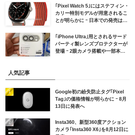
｢Pixel Watch 5｣にはステフィン・
カリー特別モデルが用意されるこ
とが明らかに ｰ 日本での発売は期
待しない方が良さそう
｢iPhone Ultra｣用とされるサード
パーティ製レンズプロテクターが
登場 ｰ 2眼カメラ搭載や一部本体
カラーを示唆
人気記事
Google初の紛失防止タグ｢Pixel
Tag｣の価格情報が明らかに ｰ 8月
13日に発表へ
Insta360、新型360度アクション
カメラ｢Insta360 X6｣を8月12日に