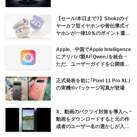
【セール/本日まで?】Shokzのイ
ヤーカフ型イヤホンや骨伝導式イ
ヤホンが一律10％のポイント還元
に
Apple、中国でApple Intelligence
にアリババ製AI｢Qwen｣を統合 ｰ
ただ、ユーザーガイドを公開後に
削除
正式発表を前に｢Pixel 11 Pro XL｣
の実機やパッケージ写真が登場
X、動画のパクツイ対策を導入へ ｰ
動画をダウンロードすると元の作
成者のユーザー名の透かしが入る
ように