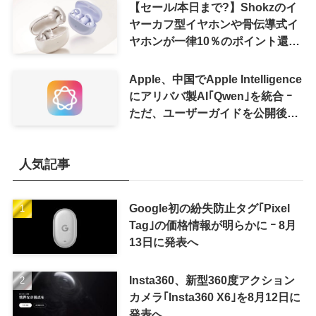
【セール/本日まで?】Shokzのイ
ヤーカフ型イヤホンや骨伝導式イ
ヤホンが一律10％のポイント還元
に
Apple、中国でApple Intelligence
にアリババ製AI｢Qwen｣を統合 ｰ
ただ、ユーザーガイドを公開後に
削除
人気記事
Google初の紛失防止タグ｢Pixel
Tag｣の価格情報が明らかに ｰ 8月
13日に発表へ
Insta360、新型360度アクション
カメラ｢Insta360 X6｣を8月12日に
発表へ