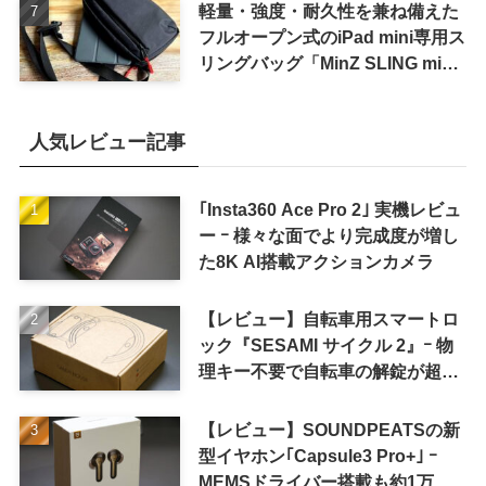
軽量・強度・耐久性を兼ね備えた
フルオープン式のiPad mini専用ス
リングバッグ「MinZ SLING mini
for iPad mini」発売
人気レビュー記事
｢Insta360 Ace Pro 2｣ 実機レビュ
ー ｰ 様々な面でより完成度が増し
た8K AI搭載アクションカメラ
【レビュー】自転車用スマートロ
ック『SESAMI サイクル 2』ｰ 物
理キー不要で自転車の解錠が超簡
単に
【レビュー】SOUNDPEATSの新
型イヤホン｢Capsule3 Pro+｣ ｰ
MEMSドライバー搭載も約1万円