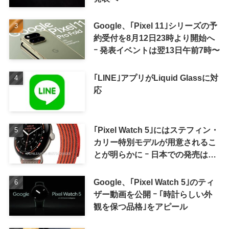
Google、｢Pixel 11｣シリーズの予
約受付を8月12日23時より開始へ
ｰ 発表イベントは翌13日午前7時〜
｢LINE｣アプリがLiquid Glassに対
応
｢Pixel Watch 5｣にはステフィン・
カリー特別モデルが用意されるこ
とが明らかに ｰ 日本での発売は期
待しない方が良さそう
Google、｢Pixel Watch 5｣のティ
ザー動画を公開 ｰ ｢時計らしい外
観を保つ品格｣をアピール