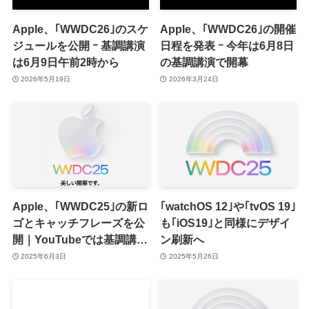
Apple、｢WWDC26｣のスケ
Apple、｢WWDC26｣の開催
ジュールを公開 ｰ 基調講演
日程を発表 ｰ 今年は6月8日
は6月9日午前2時から
の基調講演で開幕
2026年5月19日
2026年3月24日
Apple、｢WWDC25｣の新ロ
｢watchOS 12｣や｢tvOS 19｣
ゴとキャッチフレーズを公
も｢iOS19｣と同様にデザイ
開｜YouTubeでは基調講演
ン刷新へ
のライブ配信ページも公開
2025年6月3日
2025年5月26日