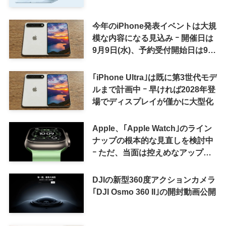
今年のiPhone発表イベントは大規
模な内容になる見込み ｰ 開催日は
9月9日(水)、予約受付開始日は9月
12日(土)の予想
｢iPhone Ultra｣は既に第3世代モデ
ルまで計画中 ｰ 早ければ2028年登
場でディスプレイが僅かに大型化
Apple、｢Apple Watch｣のライン
ナップの根本的な見直しを検討中
ｰ ただ、当面は控えめなアップグ
レードが続く見通し
DJIの新型360度アクションカメラ
｢DJI Osmo 360 II｣の開封動画公開