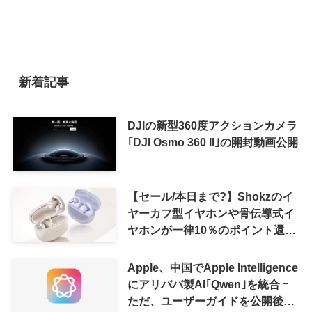
新着記事
DJIの新型360度アクションカメラ
｢DJI Osmo 360 II｣の開封動画公開
【セール/本日まで?】Shokzのイ
ヤーカフ型イヤホンや骨伝導式イ
ヤホンが一律10％のポイント還元
に
Apple、中国でApple Intelligence
にアリババ製AI｢Qwen｣を統合 ｰ
ただ、ユーザーガイドを公開後に