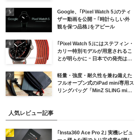
Google、｢Pixel Watch 5｣のティ
ザー動画を公開 ｰ ｢時計らしい外
観を保つ品格｣をアピール
｢Pixel Watch 5｣にはステフィン・
カリー特別モデルが用意されるこ
とが明らかに ｰ 日本での発売は期
待しない方が良さそう
軽量・強度・耐久性を兼ね備えた
フルオープン式のiPad mini専用ス
リングバッグ「MinZ SLING mini
for iPad mini」発売
人気レビュー記事
｢Insta360 Ace Pro 2｣ 実機レビュ
ー ｰ 様々な面でより完成度が増し