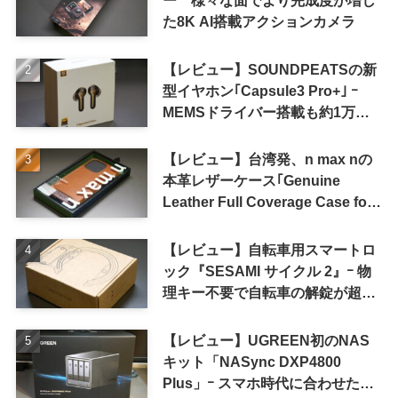
た8K AI搭載アクションカメラ
【レビュー】SOUNDPEATSの新
型イヤホン｢Capsule3 Pro+｣ ｰ
MEMSドライバー搭載も約1万円
の高コスパが特徴
【レビュー】台湾発、n max nの
本革レザーケース｢Genuine
Leather Full Coverage Case for
iPhone 16 Pro｣
【レビュー】自転車用スマートロ
ック『SESAMI サイクル 2』ｰ 物
理キー不要で自転車の解錠が超簡
単に
【レビュー】UGREEN初のNAS
キット「NASync DXP4800
Plus」ｰ スマホ時代に合わせた設