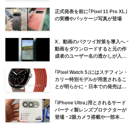
削除
正式発表を前に｢Pixel 11 Pro XL｣
の実機やパッケージ写真が登場
X、動画のパクツイ対策を導入へ ｰ
動画をダウンロードすると元の作
成者のユーザー名の透かしが入る
ように
｢Pixel Watch 5｣にはステフィン・
カリー特別モデルが用意されるこ
とが明らかに ｰ 日本での発売は期
待しない方が良さそう
｢iPhone Ultra｣用とされるサード
パーティ製レンズプロテクターが
登場 ｰ 2眼カメラ搭載や一部本体
カラーを示唆