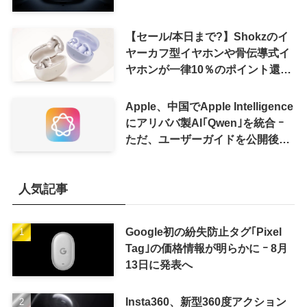
【セール/本日まで?】Shokzのイ
ヤーカフ型イヤホンや骨伝導式イ
ヤホンが一律10％のポイント還元
に
Apple、中国でApple Intelligence
にアリババ製AI｢Qwen｣を統合 ｰ
ただ、ユーザーガイドを公開後に
削除
人気記事
Google初の紛失防止タグ｢Pixel
Tag｣の価格情報が明らかに ｰ 8月
13日に発表へ
Insta360、新型360度アクション