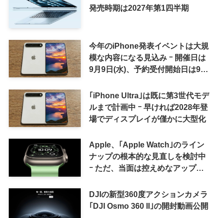
発売時期は2027年第1四半期
今年のiPhone発表イベントは大規
模な内容になる見込み ｰ 開催日は
9月9日(水)、予約受付開始日は9月
12日(土)の予想
｢iPhone Ultra｣は既に第3世代モデ
ルまで計画中 ｰ 早ければ2028年登
場でディスプレイが僅かに大型化
Apple、｢Apple Watch｣のライン
ナップの根本的な見直しを検討中
ｰ ただ、当面は控えめなアップグ
レードが続く見通し
DJIの新型360度アクションカメラ
｢DJI Osmo 360 II｣の開封動画公開