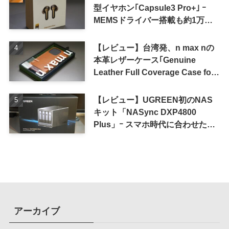
型イヤホン｢Capsule3 Pro+｣ ｰ
MEMSドライバー搭載も約1万円
の高コスパが特徴
【レビュー】台湾発、n max nの
本革レザーケース｢Genuine
Leather Full Coverage Case for
iPhone 16 Pro｣
【レビュー】UGREEN初のNAS
キット「NASync DXP4800
Plus」ｰ スマホ時代に合わせた設
計で、写真や動画によるスマホの
容量圧迫問題も解決
アーカイブ