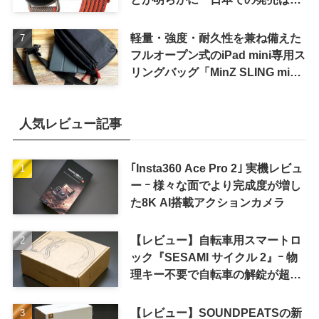
待しない方が良さそう
軽量・強度・耐久性を兼ね備えた
フルオープン式のiPad mini専用ス
リングバッグ「MinZ SLING mini
for iPad mini」発売
人気レビュー記事
｢Insta360 Ace Pro 2｣ 実機レビュ
ー ｰ 様々な面でより完成度が増し
た8K AI搭載アクションカメラ
【レビュー】自転車用スマートロ
ック『SESAMI サイクル 2』ｰ 物
理キー不要で自転車の解錠が超簡
単に
【レビュー】SOUNDPEATSの新