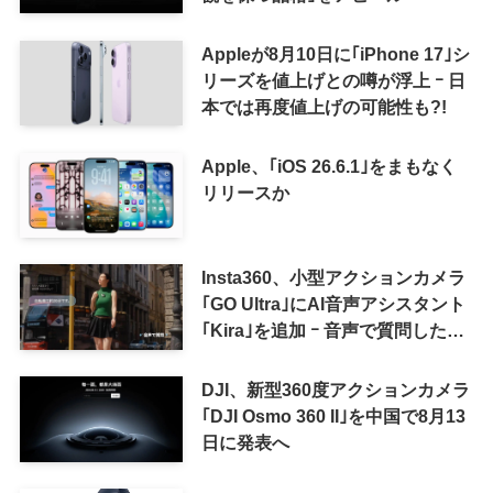
Appleが8月10日に｢iPhone 17｣シ
リーズを値上げとの噂が浮上 ｰ 日
本では再度値上げの可能性も?!
Apple、｢iOS 26.6.1｣をまもなく
リリースか
Insta360、小型アクションカメラ
｢GO Ultra｣にAI音声アシスタント
｢Kira｣を追加 ｰ 音声で質問した
り、リアルタイム翻訳などが利用
可能に
DJI、新型360度アクションカメラ
｢DJI Osmo 360 II｣を中国で8月13
日に発表へ