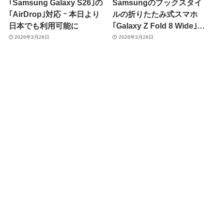
｢Samsung Galaxy S26｣の
Samsungのブックスタイ
｢AirDrop｣対応 ｰ 本日より
ルの折りたたみ式スマホ
日本でも利用可能に
｢Galaxy Z Fold 8 Wide｣は
こんな感じに ｰ CADレンダ
2026年3月26日
2026年3月26日
リング画像が公開