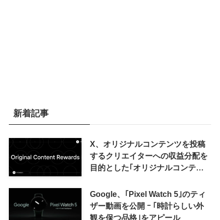
新着記事
X、オリジナルコンテンツを投稿
するクリエイターへの収益分配を
目的とした｢オリジナルコンテン
ツ報酬プログラム｣を導入へ ｰ 従
来の｢収益分配｣は廃止
Google、｢Pixel Watch 5｣のティ
ザー動画を公開 ｰ ｢時計らしい外
観を保つ品格｣をアピール