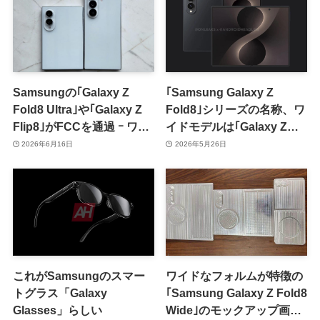
Samsungの｢Galaxy Z
｢Samsung Galaxy Z
Fold8 Ultra｣や｢Galaxy Z
Fold8｣シリーズの名称、ワ
Flip8｣がFCCを通過 ｰ ワイ
イドモデルは｢Galaxy Z
ドモデルの｢Galaxy Z
Fold8｣で｢Galaxy Z Fold7｣
2026年6月16日
2026年5月26日
Fold8｣はシンガポールの認
の後継モデルは｢Galaxy Z
証を取得
Fold8 Ultra｣に?!
これがSamsungのスマー
ワイドなフォルムが特徴の
トグラス「Galaxy
｢Samsung Galaxy Z Fold8
Glasses」らしい
Wide｣のモックアップ画像