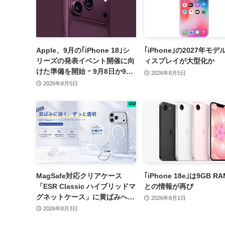
Apple、9月の｢iPhone 18｣シ
｢iPhone｣の2027年モ
リーズの発表イベント開催に向
ィスプレイが大型化か
けた準備を開始 ｰ 9月8日か9月
2026年8月5日
9日に開催見込み
2026年8月5日
MagSafe対応クリアケース
｢iPhone 18e｣は9GB 
「ESR Classic ハイブリッドマ
との情報が再び
グネットケース」に黄ばみへの
2026年8月1日
耐久性を向上させた改良版が登
2026年8月3日
場