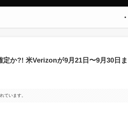
定か?! 米Verizonが9月21日〜9月30日ま
まれています。