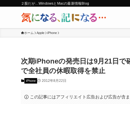
２股だが…WindowsとMacの最新情報Blog
ホーム
Apple
iPhone
次期iPhoneの発売日は9月21日で確
で全社員の休暇取得を禁止
2012年8月22日
iPhone
この記事にはアフィリエイト広告および広告が含