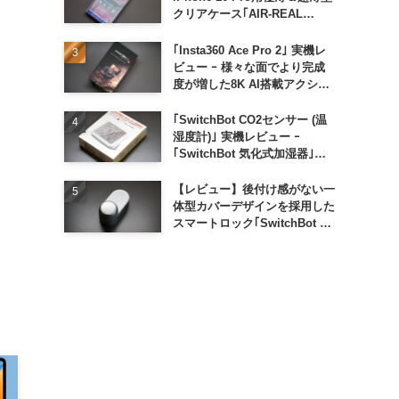
クリアケース｢AIR-REAL
INVISIBLE｣
｢Insta360 Ace Pro 2｣ 実機レ
ビュー ｰ 様々な面でより完成
度が増した8K AI搭載アクショ
ンカメラ
｢SwitchBot CO2センサー (温
湿度計)｣ 実機レビュー ｰ
｢SwitchBot 気化式加湿器｣と
の連携でオートメーション化が
便利
【レビュー】後付け感がない一
体型カバーデザインを採用した
スマートロック｢SwitchBot ロ
ック Ultra｣｜充電式バッテリ
ーも標準採用