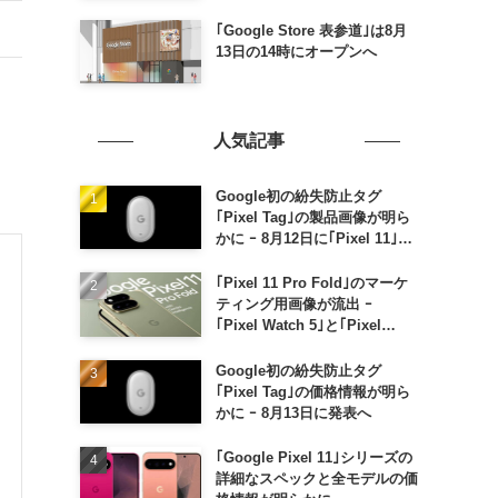
｢Google Store 表参道｣は8月
13日の14時にオープンへ
人気記事
Google初の紛失防止タグ
｢Pixel Tag｣の製品画像が明ら
かに ｰ 8月12日に｢Pixel 11｣な
どと一緒に発表か
｢Pixel 11 Pro Fold｣のマーケ
ティング用画像が流出 ｰ
｢Pixel Watch 5｣と｢Pixel
Buds Pro 2｣の新カラーの画像
も
Google初の紛失防止タグ
｢Pixel Tag｣の価格情報が明ら
かに ｰ 8月13日に発表へ
｢Google Pixel 11｣シリーズの
詳細なスペックと全モデルの価