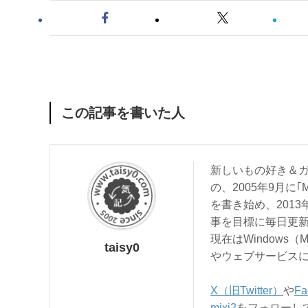
この記事を書いた人
新しいもの好き＆ガ
の、2005年9月に｢
を書き始め、201
事を目標に毎日更
現在はWindows（
taisy0
やウェブサービス
X（旧Twitter）
や
Fa
mixi2
をフォローし