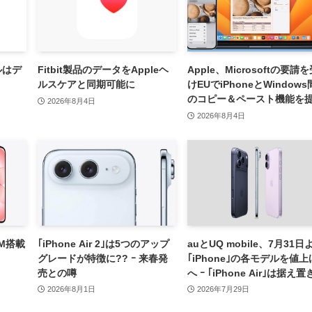
デルはデ
Fitbit製品のデータをAppleヘ
Apple、Microsoftの要請
ルスケアと同期可能に
けEUでiPhoneとWindows
のコピー＆ペースト機能を
2026年8月4日
へ
2026年8月4日
RAM搭載
｢iPhone Air 2｣は5つのアップ
auとUQ mobile、7月31日
グレードが特徴に?? ｰ 来春発
｢iPhone｣の各モデルを値上
売との噂
へ ｰ ｢iPhone Air｣は据え置
2026年8月1日
2026年7月29日