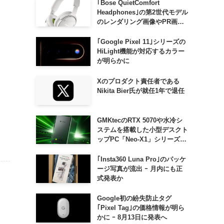
｢Bose QuietComfort
Headphones｣の第2世代モデル
のレンダリング画像やPR画像
が流出 ｰ まもなく発表か
｢Google Pixel 11｣シリーズの
HiLight機能が対応するカラー
が明らかに
Xのプロダクト責任者である
Nikita Bier氏が就任1年で退任
GMKtecのRTX 5070や水冷シ
ステムを搭載した小型デスクト
ップPC「Neo-X1」シリーズ、
日本でも9月中旬に発売へ
｢Insta360 Luna Pro｣のパッケ
ージ写真が流出 ｰ 月内にも正
式発表か
Google初の紛失防止タグ
｢Pixel Tag｣の価格情報が明ら
かに ｰ 8月13日に発表へ