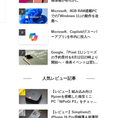
格情報が明らかに
Microsoft、8GB RAM搭載PC
での｢Windows 11｣の動作を改
善へ
Microsoft、Copilotの｢スーパ
ーアプリ｣を年内に投入へ
Google、｢Pixel 11｣シリーズ
の予約受付を8月12日23時より
開始へ ｰ 発表イベントは翌13
日午前7時〜
人気レビュー記事
【レビュー】組み込み向け
Ryzenを搭載した格安ミニ
PC「NiPoGi P1」をチェック
ｰ 1年前の同価格帯モデルより
高性能
【レビュー】Simplismの
iPhone 16 Pro用極薄＆超薄型