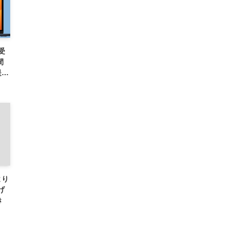
を受
間
提供
より
げ
き