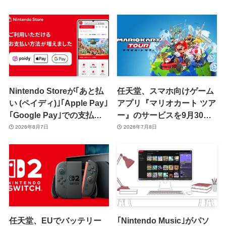
Nintendo Storeが｢あと払
任天堂、スマホ向けゲーム
い (ペイディ)｣｢Apple Pay｣
アプリ『マリオカート ツア
｢Google Pay｣での支払い
ー』のサービスを9月30日
に対応
で終了へ
2026年8月7日
2026年7月8日
任天堂、EUでバッテリー
｢Nintendo Music｣がパソ