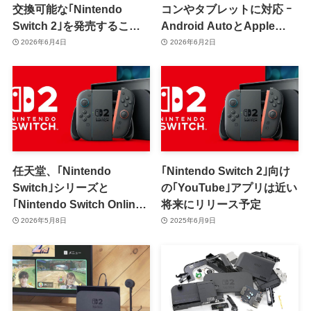
交換可能な｢Nintendo
コンやタブレットに対応 ｰ
Switch 2｣を発売すること
Android AutoとApple
を明らかに
CarPlayにも対応で車の中
2026年6月4日
2026年6月2日
でも楽しめるように
任天堂、｢Nintendo
｢Nintendo Switch 2｣向け
Switch｣シリーズと
の｢YouTube｣アプリは近い
｢Nintendo Switch Online｣
将来にリリース予定
を値上げ ｰ ｢Switch 2｣は
2026年5月8日
2025年6月9日
49,980円⇒59,980円に