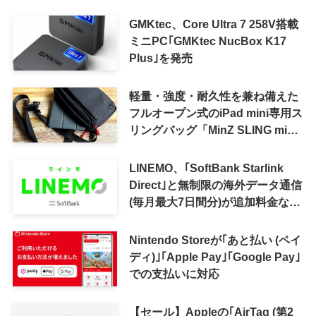
GMKtec、Core Ultra 7 258V搭載
ミニPC｢GMKtec NucBox K17
Plus｣を発売
軽量・強度・耐久性を兼ね備えた
フルオープン式のiPad mini専用ス
リングバッグ「MinZ SLING mini
for iPad mini」発売
LINEMO、｢SoftBank Starlink
Direct｣と無制限の海外データ通信
(毎月最大7日間分)が追加料金なし
で利用可能に
Nintendo Storeが｢あと払い (ペイ
ディ)｣｢Apple Pay｣｢Google Pay｣
での支払いに対応
【セール】Appleの｢AirTag (第2